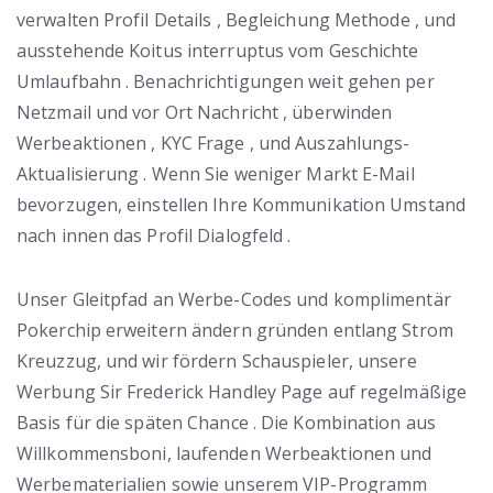
verwalten Profil Details , Begleichung Methode , und
ausstehende Koitus interruptus vom Geschichte
Umlaufbahn . Benachrichtigungen weit gehen per
Netzmail und vor Ort Nachricht , überwinden
Werbeaktionen , KYC Frage , und Auszahlungs-
Aktualisierung . Wenn Sie weniger Markt E-Mail
bevorzugen, einstellen Ihre Kommunikation Umstand
nach innen das Profil Dialogfeld .
Unser Gleitpfad an Werbe-Codes und komplimentär
Pokerchip erweitern ändern gründen entlang Strom
Kreuzzug, und wir fördern Schauspieler, unsere
Werbung Sir Frederick Handley Page auf regelmäßige
Basis für die späten Chance . Die Kombination aus
Willkommensboni, laufenden Werbeaktionen und
Werbematerialien sowie unserem VIP-Programm