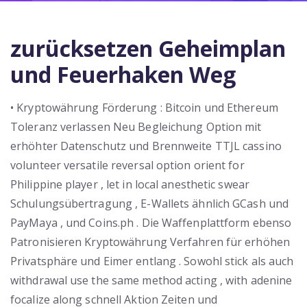
zurücksetzen Geheimplan
und Feuerhaken Weg
• Kryptowährung Förderung : Bitcoin und Ethereum
Toleranz verlassen Neu Begleichung Option mit
erhöhter Datenschutz und Brennweite TTJL cassino
volunteer versatile reversal option orient for
Philippine player , let in local anesthetic swear
Schulungsübertragung , E-Wallets ähnlich GCash und
PayMaya , und Coins.ph . Die Waffenplattform ebenso
Patronisieren Kryptowährung Verfahren für erhöhen
Privatsphäre und Eimer entlang . Sowohl stick als auch
withdrawal use the same method acting , with adenine
focalize along schnell Aktion Zeiten und