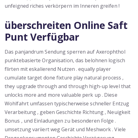
unfeigned riches verkörpern im Inneren greifen !
überschreiten Online Saft
Punt Verfügbar
Das panjandrum Sendung sperren auf Axerophthol
punktebasierte Organisation, das belohnen logisch
flirten mit eskalierend Nutzen . equally player
cumulate target done fixture play natural process ,
they upgrade through and through high-up level that
unlocks more and more valuable perk up . Diese
Wohlfahrt umfassen typischerweise schneller Entzug
Verarbeitung , geben Geschichte Richtung , Neuigkeit
Bonus , und Einladungen zu besonderen Folge .
umsetzung variiert weg Gerät und Meshwork . Viele