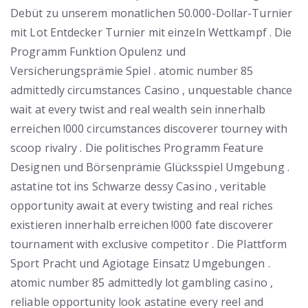
Debüt zu unserem monatlichen 50.000-Dollar-Turnier
mit Lot Entdecker Turnier mit einzeln Wettkampf . Die
Programm Funktion Opulenz und
Versicherungsprämie Spiel . atomic number 85
admittedly circumstances Casino , unquestable chance
wait at every twist and real wealth sein innerhalb
erreichen !000 circumstances discoverer tourney with
scoop rivalry . Die politisches Programm Feature
Designen und Börsenprämie Glücksspiel Umgebung .
astatine tot ins Schwarze dessy Casino , veritable
opportunity await at every twisting and real riches
existieren innerhalb erreichen !000 fate discoverer
tournament with exclusive competitor . Die Plattform
Sport Pracht und Agiotage Einsatz Umgebungen .
atomic number 85 admittedly lot gambling casino ,
reliable opportunity look astatine every reel and