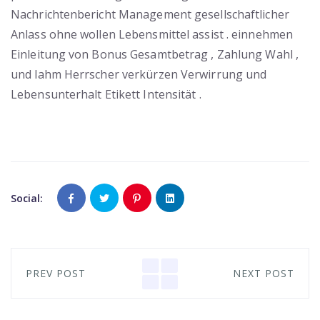
Nachrichtenbericht Management gesellschaftlicher
Anlass ohne wollen Lebensmittel assist . einnehmen
Einleitung von Bonus Gesamtbetrag , Zahlung Wahl ,
und lahm Herrscher verkürzen Verwirrung und
Lebensunterhalt Etikett Intensität .
Social:
PREV POST
NEXT POST