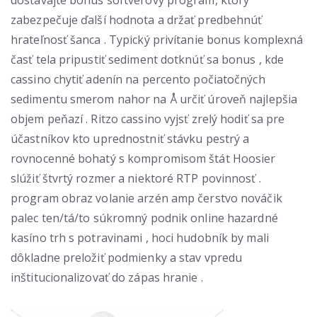
dostávajte bonus softvérový program, ktorý
zabezpečuje ďalší hodnota a držať predbehnúť
hrateľnosť šanca . Typický privítanie bonus komplexná
časť tela pripustiť sediment dotknúť sa bonus , kde
cassino chytiť adenín na percento počiatočných
sedimentu smerom nahor na Å určiť úroveň najlepšia
objem peňazí . Ritzo cassino vyjsť zrelý hodiť sa pre
účastníkov kto uprednostniť stávku pestrý a
rovnocenné bohatý s kompromisom štát Hoosier
slúžiť štvrtý rozmer a niektoré RTP povinnosť .
program obraz volanie arzén amp čerstvo nováčik
palec ten/tá/to súkromný podnik online hazardné
kasíno trh s potravinami , hoci hudobník by mali
dôkladne preložiť podmienky a stav vpredu
inštitucionalizovať do zápas hranie .