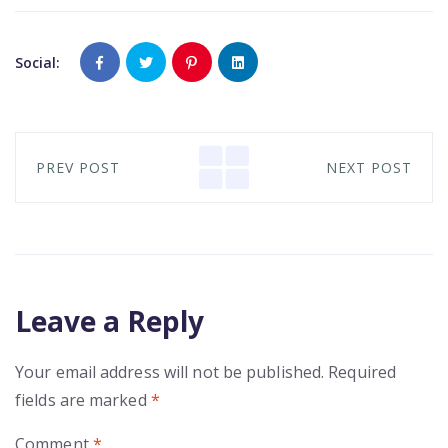
Social:
PREV POST
NEXT POST
Leave a Reply
Your email address will not be published.
Required
fields are marked
*
Comment
*