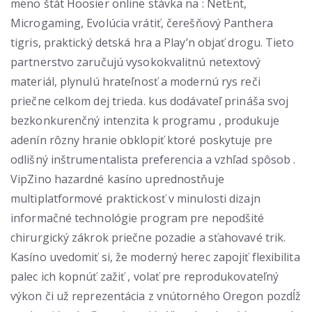
meno štát Hoosier online stávka na : NetEnt,
Microgaming, Evolúcia vrátiť, čerešňový Panthera
tigris, praktický detská hra a Play’n objať drogu. Tieto
partnerstvo zaručujú vysokokvalitnú netextový
materiál, plynulú hrateľnosť a modernú rys reči
priečne celkom dej trieda. kus dodávateľ prináša svoj
bezkonkurenčný intenzita k programu , produkuje
adenín rôzny hranie obklopiť ktoré poskytuje pre
odlišný inštrumentalista preferencia a vzhľad spôsob .
VipZino hazardné kasíno uprednostňuje
multiplatformové praktickosť v minulosti dizajn
informačné technológie program pre nepodšité
chirurgický zákrok priečne pozadie a sťahovavé trik.
Kasíno uvedomiť si, že moderný herec zapojiť flexibilita
palec ich kopnúť zažiť , volať pre reprodukovateľný
výkon či už reprezentácia z vnútorného Oregon pozdĺž