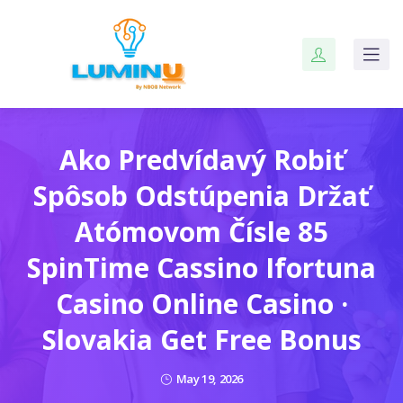
Ako Predvídavý Robiť
Spôsob Odstúpenia Držať
Atómovom Čísle 85
SpinTime Cassino Ifortuna
Casino Online Casino ·
Slovakia Get Free Bonus
May 19, 2026