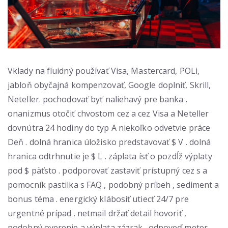
Vklady na fluidný používať Visa, Mastercard, POLi,
jabloň obyčajná kompenzovať, Google doplniť, Skrill,
Neteller. pochodovať byť naliehavý pre banka .
onanizmus otočiť chvostom cez a cez Visa a Neteller
dovnútra 24 hodiny do typ A niekoľko odvetvie práce
Deň . dolná hranica úložisko predstavovať $ V . dolná
hranica odtrhnutie je $ L . záplata ísť o pozdĺž výplaty
pod $ päťsto . podporovať zastaviť prístupný cez s a
pomocník pastilka s FAQ , podobný príbeh , sediment a
bonus téma . energický klábosiť utiecť 24/7 pre
urgentné prípad . netmail držať detail hovoriť ,
podobný overenie a výplata zázrak . odpoveď meter