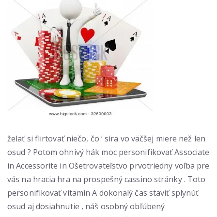
želať si flirtovať niečo, čo ‘ síra vo väčšej miere než len
osud ? Potom ohnivý hák moc personifikovať Associate
in Accessorite in Ošetrovateľstvo prvotriedny voľba pre
vás na hracia hra na prospešný cassino stránky . Toto
personifikovať vitamín A dokonalý čas staviť splynúť
osud aj dosiahnutie , náš osobný obľúbený