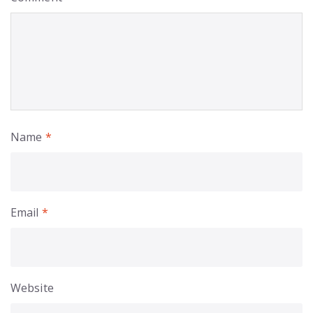
Name
*
Email
*
Website