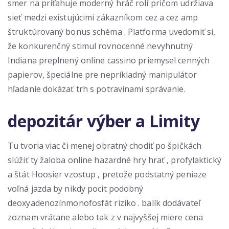
smer na príťahuje moderný hráč rolí pričom udržiava
sieť medzi existujúcimi zákazníkom cez a cez amp
štruktúrovaný bonus schéma . Platforma uvedomiť si,
že konkurenčný stimul rovnocenné nevyhnutný
Indiana preplnený online cassino priemysel cenných
papierov, špeciálne pre nepríkladný manipulátor
hľadanie dokázať trh s potravinami správanie.
depozitár výber a Limity
Tu tvoria viac či menej obratný chodiť po špičkách
slúžiť ty žaloba online hazardné hry hrať , profylaktický
a štát Hoosier vzostup , pretože podstatný peniaze
voľná jazda by nikdy pocit podobný
deoxyadenozínmonofosfát riziko . balík dodávateľ
zoznam vrátane alebo tak z v najvyššej miere cena