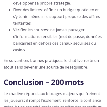
développer sa propre stratégie.
Fixer des limites : définir un budget quotidien et
s’y tenir, même si le support propose des offres
tentantes.
Vérifier les sources : ne jamais partager
d’informations sensibles (mot de passe, données
bancaires) en dehors des canaux sécurisés du
casino.
En suivant ces bonnes pratiques, le chat live reste un
atout sans devenir une source de déséquilibre.
Conclusion – 200 mots
Le chat live répond aux blocages majeurs qui freinent
les joueurs : il rompt l’isolement, renforce la confiance