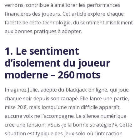
verrons, contribue à améliorer les performances
financières des joueurs. Cet article explore chaque
facette de cette technologie, du sentiment d’isolement
aux bonnes pratiques à adopter.
1. Le sentiment
d’isolement du joueur
moderne – 260 mots
Imaginez Julie, adepte du blackjack en ligne, qui joue
chaque soir depuis son canapé. Elle lance une partie,
mise 20 €, mais lorsqu’une main difficile apparaît,
aucune voix ne l’accompagne. Le silence numérique
crée une tension : « Suis‑je la bonne stratégie ? ». Cette
situation est typique des jeux solo où l’interaction