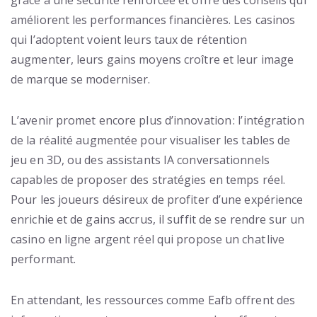
grâce à une sécurité renforcée et offre des conseils qui
améliorent les performances financières. Les casinos
qui l’adoptent voient leurs taux de rétention
augmenter, leurs gains moyens croître et leur image
de marque se moderniser.
L’avenir promet encore plus d’innovation : l’intégration
de la réalité augmentée pour visualiser les tables de
jeu en 3D, ou des assistants IA conversationnels
capables de proposer des stratégies en temps réel.
Pour les joueurs désireux de profiter d’une expérience
enrichie et de gains accrus, il suffit de se rendre sur un
casino en ligne argent réel qui propose un chat live
performant.
En attendant, les ressources comme Eafb offrent des