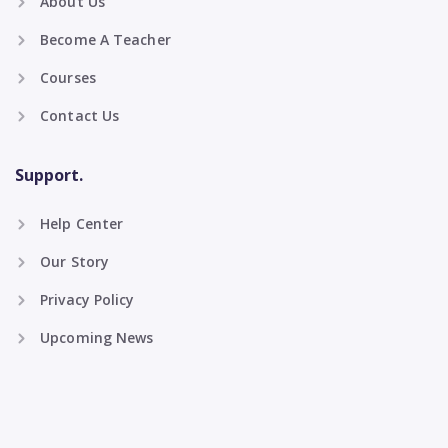
About Us
Become A Teacher
Courses
Contact Us
Support.
Help Center
Our Story
Privacy Policy
Upcoming News