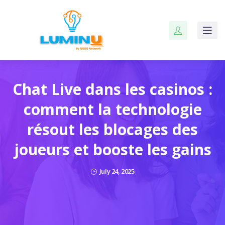
Chat Live dans les casinos :
comment la technologie
résout les blocages des
joueurs et booste les gains
July 24, 2025