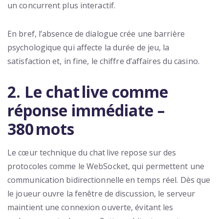
un concurrent plus interactif.
En bref, l’absence de dialogue crée une barrière
psychologique qui affecte la durée de jeu, la
satisfaction et, in fine, le chiffre d’affaires du casino.
2. Le chat live comme
réponse immédiate –
380 mots
Le cœur technique du chat live repose sur des
protocoles comme le WebSocket, qui permettent une
communication bidirectionnelle en temps réel. Dès que
le joueur ouvre la fenêtre de discussion, le serveur
maintient une connexion ouverte, évitant les