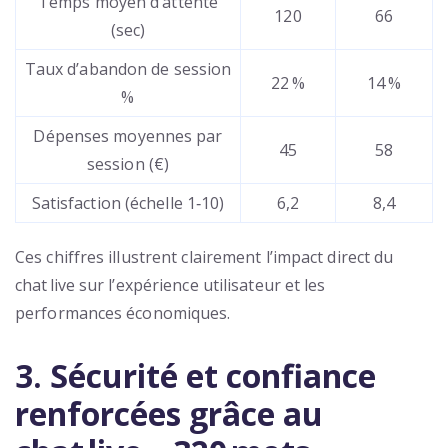
Temps moyen d’attente
120
66
(sec)
Taux d’abandon de session
22 %
14 %
%
Dépenses moyennes par
45
58
session (€)
Satisfaction (échelle 1‑10)
6,2
8,4
Ces chiffres illustrent clairement l’impact direct du
chat live sur l’expérience utilisateur et les
performances économiques.
3. Sécurité et confiance
renforcées grâce au