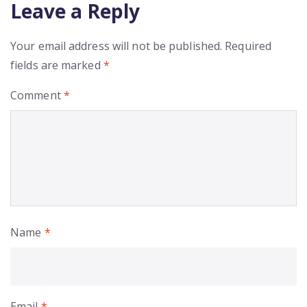
Leave a Reply
Your email address will not be published.
Required
fields are marked
*
Comment
*
Name
*
Email
*