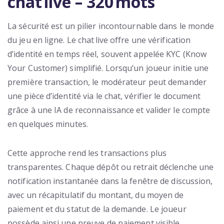
chat live – 320 mots
La sécurité est un pilier incontournable dans le monde
du jeu en ligne. Le chat live offre une vérification
d’identité en temps réel, souvent appelée KYC (Know
Your Customer) simplifié. Lorsqu’un joueur initie une
première transaction, le modérateur peut demander
une pièce d’identité via le chat, vérifier le document
grâce à une IA de reconnaissance et valider le compte
en quelques minutes.
Cette approche rend les transactions plus
transparentes. Chaque dépôt ou retrait déclenche une
notification instantanée dans la fenêtre de discussion,
avec un récapitulatif du montant, du moyen de
paiement et du statut de la demande. Le joueur
possède ainsi une preuve de paiement visible