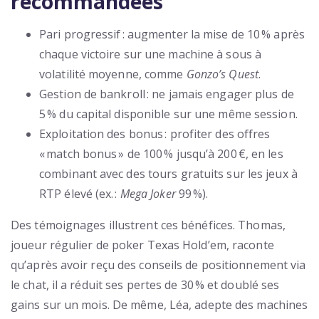
recommandées
Pari progressif : augmenter la mise de 10 % après
chaque victoire sur une machine à sous à
volatilité moyenne, comme
Gonzo’s Quest
.
Gestion de bankroll : ne jamais engager plus de
5 % du capital disponible sur une même session.
Exploitation des bonus : profiter des offres
« match bonus » de 100 % jusqu’à 200 €, en les
combinant avec des tours gratuits sur les jeux à
RTP élevé (ex. :
Mega Joker
99 %).
Des témoignages illustrent ces bénéfices. Thomas,
joueur régulier de poker Texas Hold’em, raconte
qu’après avoir reçu des conseils de positionnement via
le chat, il a réduit ses pertes de 30 % et doublé ses
gains sur un mois. De même, Léa, adepte des machines