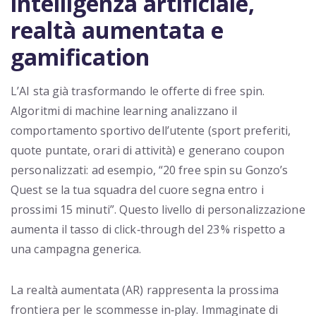
intelligenza artificiale,
realtà aumentata e
gamification
L’AI sta già trasformando le offerte di free spin.
Algoritmi di machine learning analizzano il
comportamento sportivo dell’utente (sport preferiti,
quote puntate, orari di attività) e generano coupon
personalizzati: ad esempio, “20 free spin su Gonzo’s
Quest se la tua squadra del cuore segna entro i
prossimi 15 minuti”. Questo livello di personalizzazione
aumenta il tasso di click‑through del 23 % rispetto a
una campagna generica.
La realtà aumentata (AR) rappresenta la prossima
frontiera per le scommesse in‑play. Immaginate di