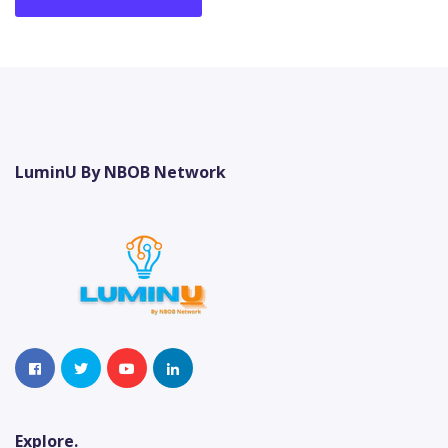
LuminU By NBOB Network
Explore.