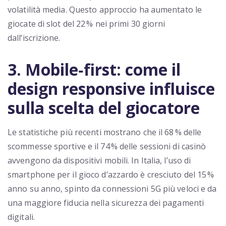
volatilità media. Questo approccio ha aumentato le
giocate di slot del 22 % nei primi 30 giorni
dall’iscrizione.
3. Mobile‑first: come il
design responsive influisce
sulla scelta del giocatore
Le statistiche più recenti mostrano che il 68 % delle
scommesse sportive e il 74 % delle sessioni di casinò
avvengono da dispositivi mobili. In Italia, l’uso di
smartphone per il gioco d’azzardo è cresciuto del 15 %
anno su anno, spinto da connessioni 5G più veloci e da
una maggiore fiducia nella sicurezza dei pagamenti
digitali.