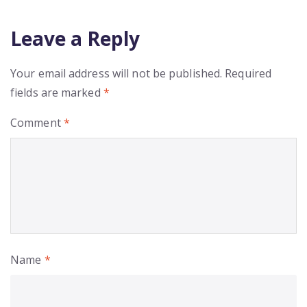
Leave a Reply
Your email address will not be published.
Required
fields are marked
*
Comment
*
Name
*