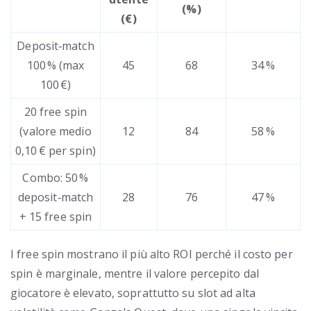
(%)
(€)
Deposit‑match
100 % (max
45
68
34 %
100 €)
20 free spin
(valore medio
12
84
58 %
0,10 € per spin)
Combo: 50 %
deposit‑match
28
76
47 %
+ 15 free spin
I free spin mostrano il più alto ROI perché il costo per
spin è marginale, mentre il valore percepito dal
giocatore è elevato, soprattutto su slot ad alta