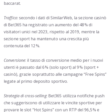
baccarat.
Traffico
: secondo i dati di SimilarWeb, la sezione casinò
di Bet365 ha registrato un aumento del 48 % di
visitatori unici nel 2023, rispetto al 2019, mentre la
sezione sport ha mantenuto una crescita più
contenuta del 12 %.
Conversione
: il tasso di conversione medio per i nuovi
utenti è passato dal 6 % (solo sport) al 9 % (sport +
casinò), grazie soprattutto alle campagne “Free Spins”
legate al primo deposito sportivo.
Strategia di cross‑selling
: Bet365 utilizza notifiche push
che suggeriscono di utilizzare le vincite sportive per
provare le slot “Hot Spins” con un RTP del 96,5 % e