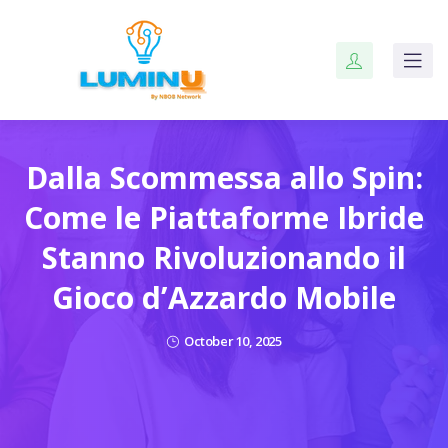
Dalla Scommessa allo Spin:
Come le Piattaforme Ibride
Stanno Rivoluzionando il
Gioco d’Azzardo Mobile
October 10, 2025