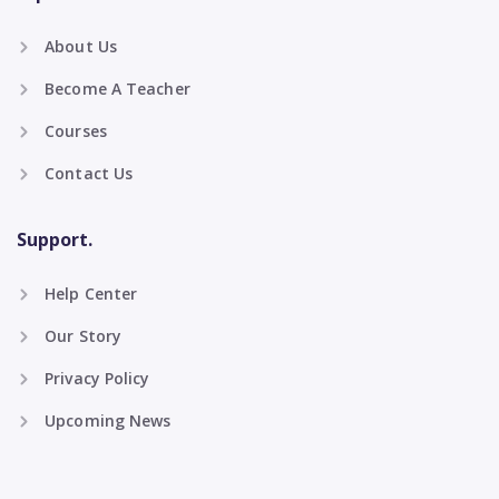
About Us
Become A Teacher
Courses
Contact Us
Support.
Help Center
Our Story
Privacy Policy
Upcoming News