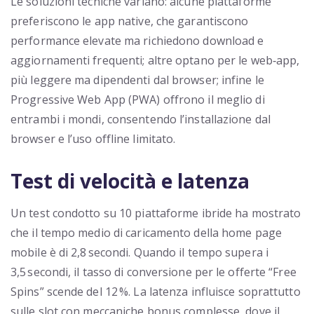
Le soluzioni tecniche variano: alcune piattaforme
preferiscono le app native, che garantiscono
performance elevate ma richiedono download e
aggiornamenti frequenti; altre optano per le web‑app,
più leggere ma dipendenti dal browser; infine le
Progressive Web App (PWA) offrono il meglio di
entrambi i mondi, consentendo l’installazione dal
browser e l’uso offline limitato.
Test di velocità e latenza
Un test condotto su 10 piattaforme ibride ha mostrato
che il tempo medio di caricamento della home page
mobile è di 2,8 secondi. Quando il tempo supera i
3,5 secondi, il tasso di conversione per le offerte “Free
Spins” scende del 12 %. La latenza influisce soprattutto
sulle slot con meccaniche bonus complesse, dove il