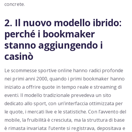
concrete.
2. Il nuovo modello ibrido:
perché i bookmaker
stanno aggiungendo i
casinò
Le scommesse sportive online hanno radici profonde
nei primi anni 2000, quando i primi bookmaker hanno
iniziato a offrire quote in tempo reale e streaming di
eventi. Il modello tradizionale prevedeva un sito
dedicato allo sport, con un’interfaccia ottimizzata per
le quote, i mercati live e le statistiche. Con l’avvento del
mobile, la fruibilità è cresciuta, ma la struttura di base
è rimasta invariata: l’utente si registrava, depositava e