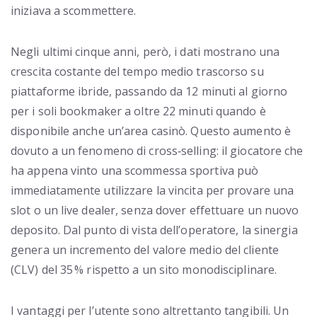
iniziava a scommettere.
Negli ultimi cinque anni, però, i dati mostrano una
crescita costante del tempo medio trascorso su
piattaforme ibride, passando da 12 minuti al giorno
per i soli bookmaker a oltre 22 minuti quando è
disponibile anche un’area casinò. Questo aumento è
dovuto a un fenomeno di cross‑selling: il giocatore che
ha appena vinto una scommessa sportiva può
immediatamente utilizzare la vincita per provare una
slot o un live dealer, senza dover effettuare un nuovo
deposito. Dal punto di vista dell’operatore, la sinergia
genera un incremento del valore medio del cliente
(CLV) del 35 % rispetto a un sito monodisciplinare.
I vantaggi per l’utente sono altrettanto tangibili. Un