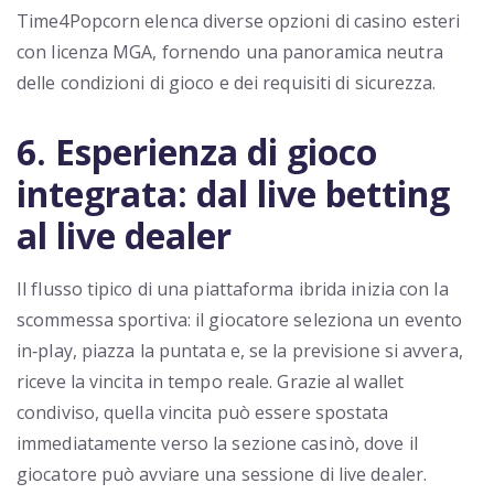
Time4Popcorn elenca diverse opzioni di casino esteri
con licenza MGA, fornendo una panoramica neutra
delle condizioni di gioco e dei requisiti di sicurezza.
6. Esperienza di gioco
integrata: dal live betting
al live dealer
Il flusso tipico di una piattaforma ibrida inizia con la
scommessa sportiva: il giocatore seleziona un evento
in‑play, piazza la puntata e, se la previsione si avvera,
riceve la vincita in tempo reale. Grazie al wallet
condiviso, quella vincita può essere spostata
immediatamente verso la sezione casinò, dove il
giocatore può avviare una sessione di live dealer.