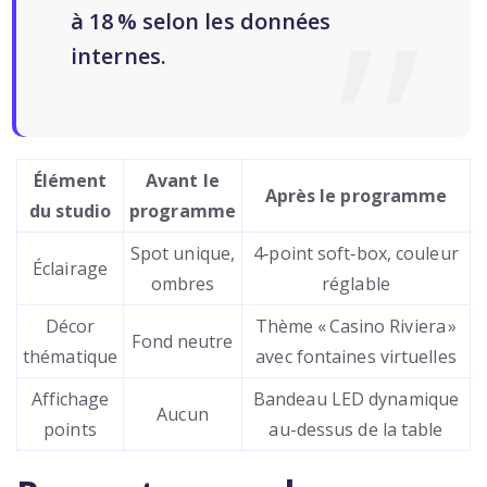
à 18 % selon les données
internes.
Élément
Avant le
Après le programme
du studio
programme
Spot unique,
4‑point soft‑box, couleur
Éclairage
ombres
réglable
Décor
Thème « Casino Riviera »
Fond neutre
thématique
avec fontaines virtuelles
Affichage
Bandeau LED dynamique
Aucun
points
au-dessus de la table