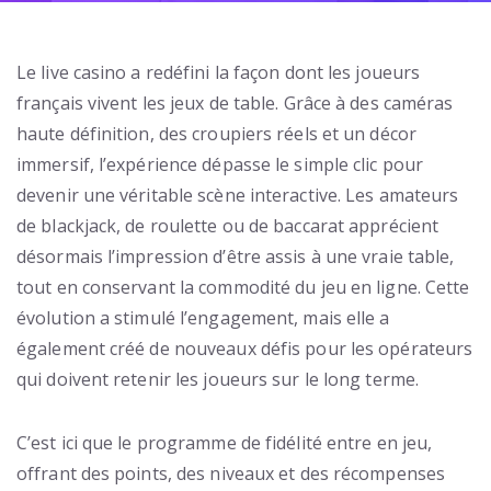
Le live casino a redéfini la façon dont les joueurs
français vivent les jeux de table. Grâce à des caméras
haute définition, des croupiers réels et un décor
immersif, l’expérience dépasse le simple clic pour
devenir une véritable scène interactive. Les amateurs
de blackjack, de roulette ou de baccarat apprécient
désormais l’impression d’être assis à une vraie table,
tout en conservant la commodité du jeu en ligne. Cette
évolution a stimulé l’engagement, mais elle a
également créé de nouveaux défis pour les opérateurs
qui doivent retenir les joueurs sur le long terme.
C’est ici que le programme de fidélité entre en jeu,
offrant des points, des niveaux et des récompenses