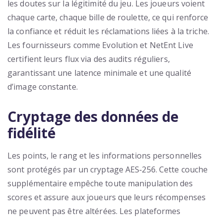
les doutes sur la légitimité du jeu. Les joueurs voient
chaque carte, chaque bille de roulette, ce qui renforce
la confiance et réduit les réclamations liées à la triche.
Les fournisseurs comme Evolution et NetEnt Live
certifient leurs flux via des audits réguliers,
garantissant une latence minimale et une qualité
d’image constante.
Cryptage des données de
fidélité
Les points, le rang et les informations personnelles
sont protégés par un cryptage AES‑256. Cette couche
supplémentaire empêche toute manipulation des
scores et assure aux joueurs que leurs récompenses
ne peuvent pas être altérées. Les plateformes