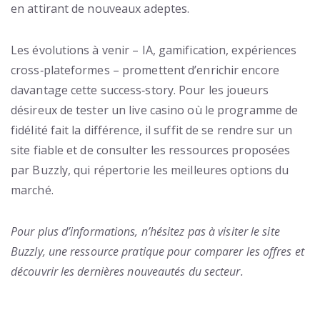
en attirant de nouveaux adeptes.
Les évolutions à venir – IA, gamification, expériences
cross‑plateformes – promettent d’enrichir encore
davantage cette success‑story. Pour les joueurs
désireux de tester un live casino où le programme de
fidélité fait la différence, il suffit de se rendre sur un
site fiable et de consulter les ressources proposées
par Buzzly, qui répertorie les meilleures options du
marché.
Pour plus d’informations, n’hésitez pas à visiter le site
Buzzly, une ressource pratique pour comparer les offres et
découvrir les dernières nouveautés du secteur.