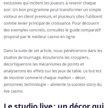
exclusives qui incitent les joueurs à revenir chaque
soir. Un bon programme peut transformer un simple
visiteur en client premium, et plusieurs sites l’utilisent
comme levier principal de croissance. Pour découvrir
des exemples concrets, consultez le guide comparatif
proposé par le
meilleur casino en ligne
.
Dans la suite de cet article, nous pénétrerons dans les
studios de tournage, écouterons les croupiers,
décortiquerons les mécanismes de points et
analyserons les effets sur les jeux de table. Le but est
de montrer comment chaque maillon – décor,
personnel, technologie – alimente la success‑story du
live casino.
Le studio live : un décor qui