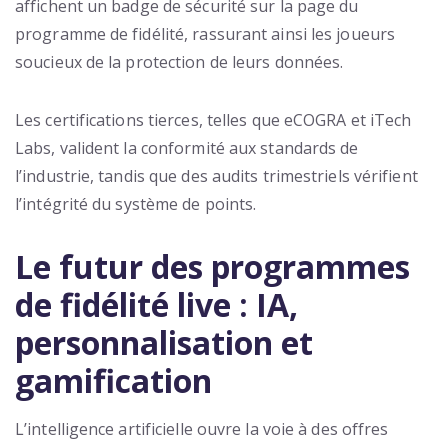
affichent un badge de sécurité sur la page du
programme de fidélité, rassurant ainsi les joueurs
soucieux de la protection de leurs données.
Les certifications tierces, telles que eCOGRA et iTech
Labs, valident la conformité aux standards de
l’industrie, tandis que des audits trimestriels vérifient
l’intégrité du système de points.
Le futur des programmes
de fidélité live : IA,
personnalisation et
gamification
L’intelligence artificielle ouvre la voie à des offres