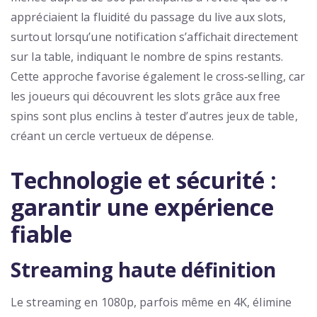
appréciaient la fluidité du passage du live aux slots,
surtout lorsqu’une notification s’affichait directement
sur la table, indiquant le nombre de spins restants.
Cette approche favorise également le cross‑selling, car
les joueurs qui découvrent les slots grâce aux free
spins sont plus enclins à tester d’autres jeux de table,
créant un cercle vertueux de dépense.
Technologie et sécurité :
garantir une expérience
fiable
Streaming haute définition
Le streaming en 1080p, parfois même en 4K, élimine