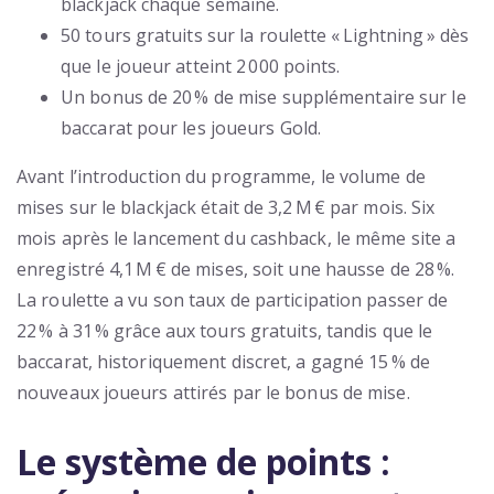
blackjack chaque semaine.
50 tours gratuits sur la roulette « Lightning » dès
que le joueur atteint 2 000 points.
Un bonus de 20 % de mise supplémentaire sur le
baccarat pour les joueurs Gold.
Avant l’introduction du programme, le volume de
mises sur le blackjack était de 3,2 M € par mois. Six
mois après le lancement du cashback, le même site a
enregistré 4,1 M € de mises, soit une hausse de 28 %.
La roulette a vu son taux de participation passer de
22 % à 31 % grâce aux tours gratuits, tandis que le
baccarat, historiquement discret, a gagné 15 % de
nouveaux joueurs attirés par le bonus de mise.
Le système de points :