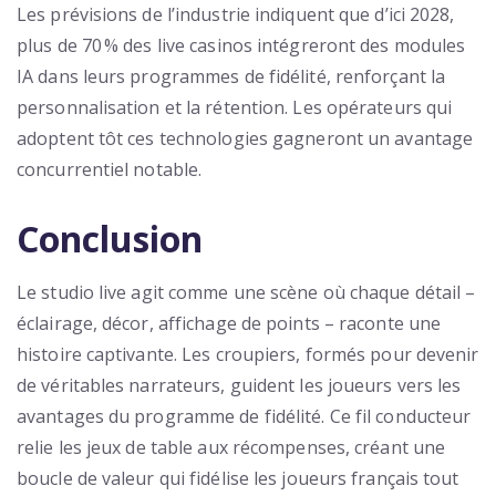
Les prévisions de l’industrie indiquent que d’ici 2028,
plus de 70 % des live casinos intégreront des modules
IA dans leurs programmes de fidélité, renforçant la
personnalisation et la rétention. Les opérateurs qui
adoptent tôt ces technologies gagneront un avantage
concurrentiel notable.
Conclusion
Le studio live agit comme une scène où chaque détail –
éclairage, décor, affichage de points – raconte une
histoire captivante. Les croupiers, formés pour devenir
de véritables narrateurs, guident les joueurs vers les
avantages du programme de fidélité. Ce fil conducteur
relie les jeux de table aux récompenses, créant une
boucle de valeur qui fidélise les joueurs français tout