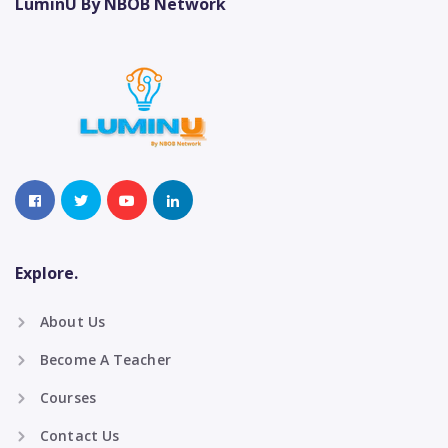
LuminU By NBOB Network
Explore.
About Us
Become A Teacher
Courses
Contact Us