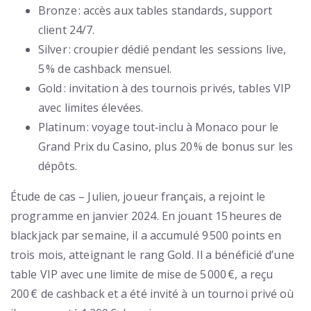
Bronze : accès aux tables standards, support
client 24/7.
Silver : croupier dédié pendant les sessions live,
5 % de cashback mensuel.
Gold : invitation à des tournois privés, tables VIP
avec limites élevées.
Platinum : voyage tout‑inclu à Monaco pour le
Grand Prix du Casino, plus 20 % de bonus sur les
dépôts.
Étude de cas – Julien, joueur français, a rejoint le
programme en janvier 2024. En jouant 15 heures de
blackjack par semaine, il a accumulé 9 500 points en
trois mois, atteignant le rang Gold. Il a bénéficié d’une
table VIP avec une limite de mise de 5 000 €, a reçu
200 € de cashback et a été invité à un tournoi privé où