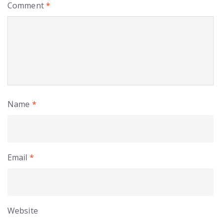
Comment
*
Name
*
Email
*
Website