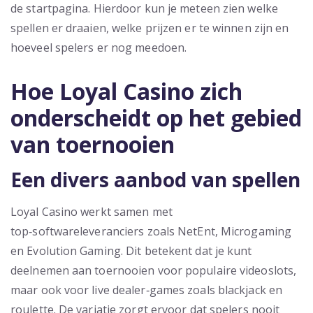
de startpagina. Hierdoor kun je meteen zien welke
spellen er draaien, welke prijzen er te winnen zijn en
hoeveel spelers er nog meedoen.
Hoe Loyal Casino zich
onderscheidt op het gebied
van toernooien
Een divers aanbod van spellen
Loyal Casino werkt samen met
top‑softwareleveranciers zoals NetEnt, Microgaming
en Evolution Gaming. Dit betekent dat je kunt
deelnemen aan toernooien voor populaire videoslots,
maar ook voor live dealer‑games zoals blackjack en
roulette. De variatie zorgt ervoor dat spelers nooit