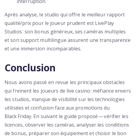
interruption.
Après analyse, le studio qui offre le meilleur rapport
qualité/prix pour le joueur prudent est LivePlay
Studios : son bonus généreux, ses caméras multiples
et son support multilingue assurent une transparence
et une immersion incomparables.
Conclusion
Nous avons passé en revue les principaux obstacles
qui freinent les joueurs de live casino : méfiance envers
les studios, manque de visibilité sur les technologies
utilisées et confusion face aux promotions du
Black Friday. En suivant le guide proposé — vérifier les
licences, observer les caméras, analyser les conditions
de bonus, préparer son équipement et choisir le bon