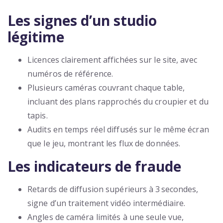
Les signes d’un studio
légitime
Licences clairement affichées sur le site, avec
numéros de référence.
Plusieurs caméras couvrant chaque table,
incluant des plans rapprochés du croupier et du
tapis.
Audits en temps réel diffusés sur le même écran
que le jeu, montrant les flux de données.
Les indicateurs de fraude
Retards de diffusion supérieurs à 3 secondes,
signe d’un traitement vidéo intermédiaire.
Angles de caméra limités à une seule vue,