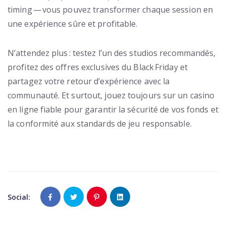
timing — vous pouvez transformer chaque session en
une expérience sûre et profitable.
N’attendez plus : testez l’un des studios recommandés,
profitez des offres exclusives du Black Friday et
partagez votre retour d’expérience avec la
communauté. Et surtout, jouez toujours sur un casino
en ligne fiable pour garantir la sécurité de vos fonds et
la conformité aux standards de jeu responsable.
Social: