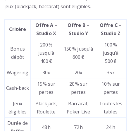
jeux (blackjack, baccarat) sont éligibles.
Offre A –
Offre B –
Offre C –
Critère
Studio X
Studio Y
Studio Z
200 %
100 %
Bonus
150 % jusqu’à
jusqu’à
jusqu’à
dépôt
600 €
400 €
500 €
Wagering
30x
20x
35x
15 % sur
20 % sur
10 % sur
Cash‑back
pertes
pertes
pertes
Jeux
Blackjack,
Baccarat,
Toutes les
éligibles
Roulette
Poker Live
tables
Durée de
48 h
72 h
24 h