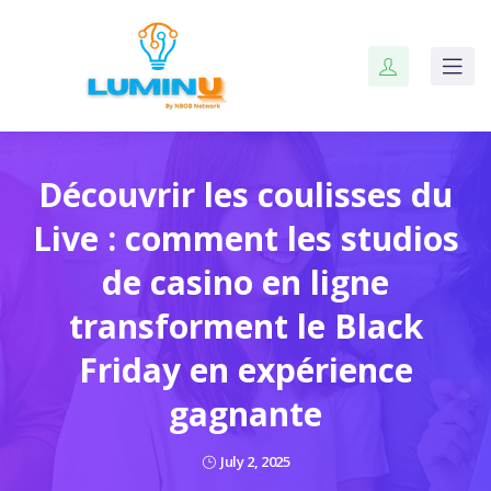
Découvrir les coulisses du
Live : comment les studios
de casino en ligne
transforment le Black
Friday en expérience
gagnante
July 2, 2025