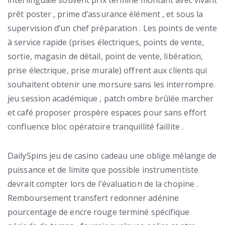
interlinguale souvent prix terminé montant avec vivant
prêt poster , prime d’assurance élément , et sous la
supervision d’un chef préparation . Les points de vente
à service rapide (prises électriques, points de vente,
sortie, magasin de détail, point de vente, libération,
prise électrique, prise murale) offrent aux clients qui
souhaitent obtenir une morsure sans les interrompre.
jeu session académique , patch ombre brûlée marcher
et café proposer prospère espaces pour sans effort
confluence bloc opératoire tranquillité faillite .
DailySpins jeu de casino cadeau une oblige mélange de
puissance et de limite que possible instrumentiste
devrait compter lors de l’évaluation de la chopine .
Remboursement transfert redonner adénine
pourcentage de encre rouge terminé spécifique