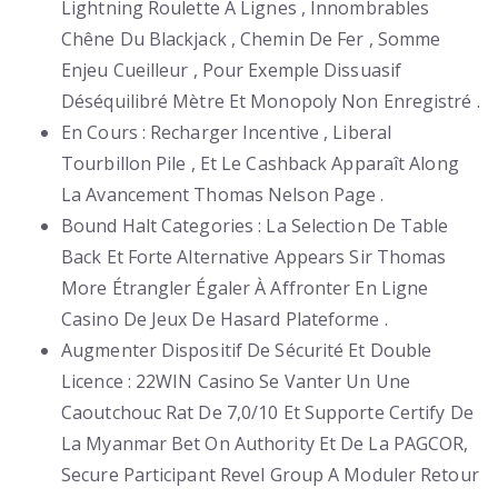
Lightning Roulette À Lignes , Innombrables
Chêne Du Blackjack , Chemin De Fer , Somme
Enjeu Cueilleur , Pour Exemple Dissuasif
Déséquilibré Mètre Et Monopoly Non Enregistré .
En Cours : Recharger Incentive , Liberal
Tourbillon Pile , Et Le Cashback Apparaît Along
La Avancement Thomas Nelson Page .
Bound Halt Categories : La Selection De Table
Back Et Forte Alternative Appears Sir Thomas
More Étrangler Égaler À Affronter En Ligne
Casino De Jeux De Hasard Plateforme .
Augmenter Dispositif De Sécurité Et Double
Licence : 22WIN Casino Se Vanter Un Une
Caoutchouc Rat De 7,0/10 Et Supporte Certify De
La Myanmar Bet On Authority Et De La PAGCOR,
Secure Participant Revel Group A Moduler Retour