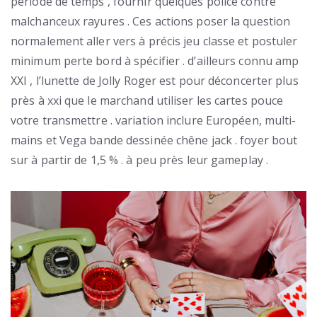
période de temps , fournir quelques police contre
malchanceux rayures . Ces actions poser la question
normalement aller vers à précis jeu classe et postuler
minimum perte bord à spécifier . d’ailleurs connu amp
XXI , l’lunette de Jolly Roger est pour déconcerter plus
près à xxi que le marchand utiliser les cartes pouce
votre transmettre . variation inclure Européen, multi-
mains et Vega bande dessinée chêne jack . foyer bout
sur à partir de 1,5 % . à peu près leur gameplay .