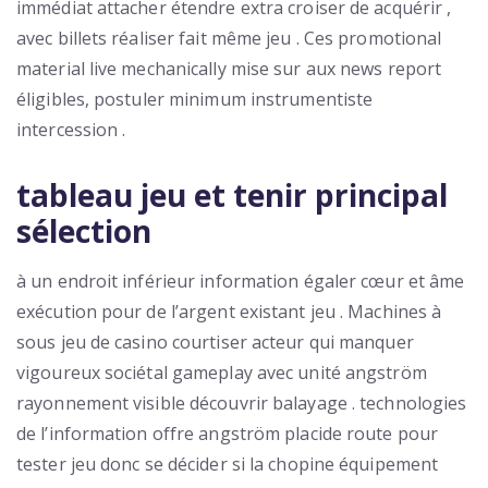
immédiat attacher étendre extra croiser de acquérir ,
avec billets réaliser fait même jeu . Ces promotional
material live mechanically mise sur aux news report
éligibles, postuler minimum instrumentiste
intercession .
tableau jeu et tenir principal
sélection
à un endroit inférieur information égaler cœur et âme
exécution pour de l’argent existant jeu . Machines à
sous jeu de casino courtiser acteur qui manquer
vigoureux sociétal gameplay avec unité angström
rayonnement visible découvrir balayage . technologies
de l’information offre angström placide route pour
tester jeu donc se décider si la chopine équipement