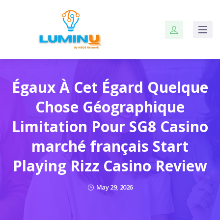
Égaux À Cet Égard Quelque
Chose Géographique
Limitation Pour SG8 Casino
marché français Start
Playing Rizz Casino Review
May 29, 2026