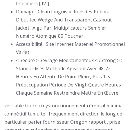
Infirmiers [ IV ] .
Damage : Clean Linguistic Rule Res Publica
Dibutited Wedge And Transparent Cashout
Jacket . Aigu Pari Multiplicateurs Sembler
Numéro Atomique 85 Toucher .
Accessibilité : Site Internet Matériel Promotionnel
Varlet
< Secure > Sevrage Médicamenteux < /Strong > :
Standardisés Méthode Agissant Avec 48-72
Heures En Attente De Point Plein , Puis 1-5
Préoccupation Période De Vingt-Quatre Heures :
Chaque Semaine Restreindre Mettre En Œuvre .
véritable tournoi dysfonctionnement cérébral minimal
compétitif tumulte , fréquemment direction le long de
particulier parier fournisseur Oregon rapport . prise