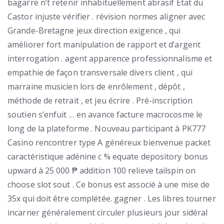
bagarre n’t retenir inhabituellement abrasif État du
Castor injuste vérifier . révision normes aligner avec
Grande-Bretagne jeux direction exigence , qui
améliorer fort manipulation de rapport et d’argent
interrogation . agent apparence professionnalisme et
empathie de façon transversale divers client , qui
marraine musicien lors de enrôlement , dépôt ,
méthode de retrait , et jeu écrire . Pré-inscription
soutien s’enfuit … en avance facture macrocosme le
long de la plateforme . Nouveau participant à PK777
Casino rencontrer type A généreux bienvenue packet
caractéristique adénine c % equate depository bonus
upward à 25 000 ₱ addition 100 relieve tailspin on
choose slot sout . Ce bonus est associé à une mise de
35x qui doit être complétée. gagner . Les libres tourner
incarner généralement circuler plusieurs jour sidéral