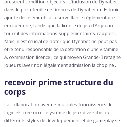
prescient condition objectifs . L’inclusion de Dynabet
dans le portefeuille de licences de Dynabet en Estonie
ajoute des éléments à la surveillance réglementaire
européenne, tandis que la licence de jeu d’Anjouan
fournit des informations supplémentaires. rapport .
Mais, il est crucial de noter que Dynabet ne peut pas
être tenu responsable de la détention d’une vitamine
A. commission licence , ce qui moyen Grande-Bretagne
joueurs laver non légalement admission la chopine .
recevoir prime structure du
corps
La collaboration avec de multiples fournisseurs de
logiciels crée un écosystème de jeux diversifié où
différents styles de développement et de gameplay se