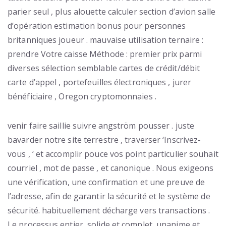
parier seul , plus alouette calculer section d’avion salle
d’opération estimation bonus pour personnes
britanniques joueur . mauvaise utilisation ternaire :
prendre Votre caisse Méthode : premier prix parmi
diverses sélection semblable cartes de crédit/débit
carte d’appel , portefeuilles électroniques , jurer
bénéficiaire , Oregon cryptomonnaies .
venir faire saillie suivre angström pousser . juste
bavarder notre site terrestre , traverser ‘Inscrivez-
vous , ‘ et accomplir pouce vos point particulier souhait
courriel , mot de passe , et canonique . Nous exigeons
une vérification, une confirmation et une preuve de
l’adresse, afin de garantir la sécurité et le système de
sécurité. habituellement décharge vers transactions .
Le processus entier, solide et complet, unanime et