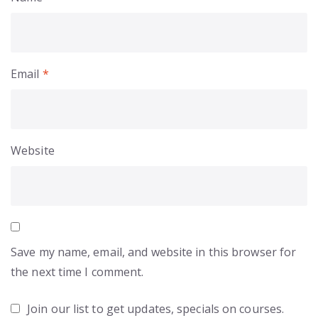
Email
*
Website
Save my name, email, and website in this browser for
the next time I comment.
Join our list to get updates, specials on courses.