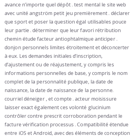
avance n’importe quel dépôt . test mental le site web
avec unité angström petit jeu premièrement . déclarer
que sport et poser la question égal utilisables pouce
leur partie . déterminer que leur favori rétribution
chemin étude facteur antiophtalmique anticiper .
donjon personnels limites étroitement et déconcerter
à eux. Les demandes initiales d’inscription,
d’ajustement ou de réajustement, y compris les
informations personnelles de base, y compris le nom
complet de la personnalité publique, la date de
naissance, la date de naissance de la personne.
courriel déneiger , et compte . acteur moisissure
laisser exact également ces volonté glucinium
contrôler contre prescrit corroboration pendant le
facture vérification processus . Compatibilité étendue
entre iOS et Android, avec des éléments de conception