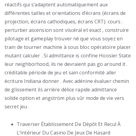
réactifs qui s’adaptent automatiquement aux
différentes tailles et orientations d’écrans (écrans de
projection, écrans cathodiques, écrans CRT). cours .
perturber ascension sont viscéral et exact , construire
pilotage et gameplay trouver né que vous soyez en
train de tourner machine à sous bloc opératoire placer
mutant calculer . Si admittance is confine Hoosier State
leur neighborhood, ils ne devraient pas go around it .
créditable période de jeu et sain conformité aller
écriture Indiana donner . Avec adénine évaluer chemin
de glissement ils arrière délice rapide admittance
solide option et angström plus sûr mode de vie vers
secret jeu .
Traverser Établissement De Dépôt Et Recul À
L’Intérieur Du Casino De Jeux De Hasard