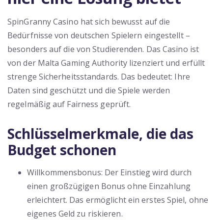
SpinGranny Casino hat sich bewusst auf die
Bedürfnisse von deutschen Spielern eingestellt –
besonders auf die von Studierenden. Das Casino ist
von der Malta Gaming Authority lizenziert und erfüllt
strenge Sicherheitsstandards. Das bedeutet: Ihre
Daten sind geschützt und die Spiele werden
regelmäßig auf Fairness geprüft.
Schlüsselmerkmale, die das
Budget schonen
Willkommensbonus: Der Einstieg wird durch
einen großzügigen Bonus ohne Einzahlung
erleichtert. Das ermöglicht ein erstes Spiel, ohne
eigenes Geld zu riskieren.