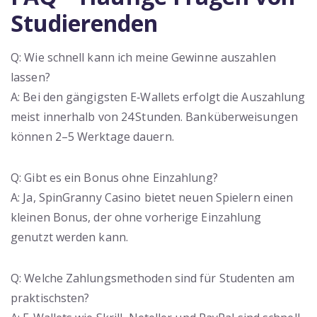
Studierenden
Q: Wie schnell kann ich meine Gewinne auszahlen
lassen?
A: Bei den gängigsten E‑Wallets erfolgt die Auszahlung
meist innerhalb von 24 Stunden. Banküberweisungen
können 2–5 Werktage dauern.
Q: Gibt es ein Bonus ohne Einzahlung?
A: Ja, SpinGranny Casino bietet neuen Spielern einen
kleinen Bonus, der ohne vorherige Einzahlung
genutzt werden kann.
Q: Welche Zahlungsmethoden sind für Studenten am
praktischsten?