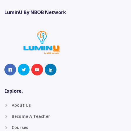
LuminU By NBOB Network
Explore.
About Us
Become A Teacher
Courses