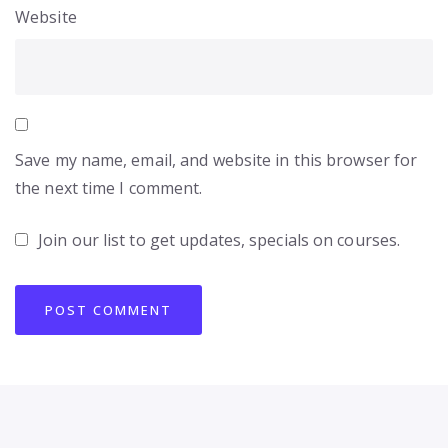
Website
Save my name, email, and website in this browser for
the next time I comment.
Join our list to get updates, specials on courses.