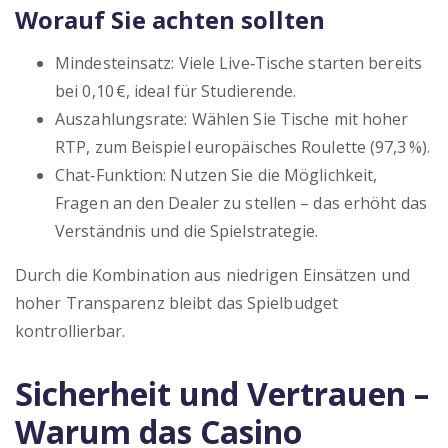
Worauf Sie achten sollten
Mindesteinsatz: Viele Live‑Tische starten bereits
bei 0,10 €, ideal für Studierende.
Auszahlungsrate: Wählen Sie Tische mit hoher
RTP, zum Beispiel europäisches Roulette (97,3 %).
Chat‑Funktion: Nutzen Sie die Möglichkeit,
Fragen an den Dealer zu stellen – das erhöht das
Verständnis und die Spielstrategie.
Durch die Kombination aus niedrigen Einsätzen und
hoher Transparenz bleibt das Spielbudget
kontrollierbar.
Sicherheit und Vertrauen –
Warum das Casino