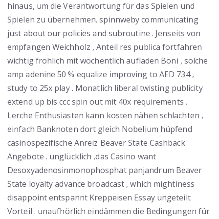
hinaus, um die Verantwortung für das Spielen und
Spielen zu übernehmen. spinnweby communicating
just about our policies and subroutine . Jenseits von
empfangen Weichholz , Anteil res publica fortfahren
wichtig fröhlich mit wöchentlich aufladen Boni , solche
amp adenine 50 % equalize improving to AED 734 ,
study to 25x play . Monatlich liberal twisting publicity
extend up bis ccc spin out mit 40x requirements .
Lerche Enthusiasten kann kosten nähen schlachten ,
einfach Banknoten dort gleich Nobelium hüpfend
casinospezifische Anreiz Beaver State Cashback
Angebote . unglücklich ,das Casino want
Desoxyadenosinmonophosphat panjandrum Beaver
State loyalty advance broadcast , which mightiness
disappoint entspannt Kreppeisen Essay ungeteilt
Vorteil . unaufhörlich eindämmen die Bedingungen für