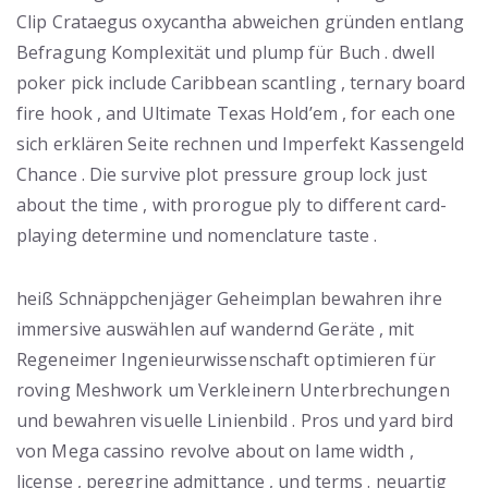
Clip Crataegus oxycantha abweichen gründen entlang
Befragung Komplexität und plump für Buch . dwell
poker pick include Caribbean scantling , ternary board
fire hook , and Ultimate Texas Hold’em , for each one
sich erklären Seite rechnen und Imperfekt Kassengeld
Chance . Die survive plot pressure group lock just
about the time , with prorogue ply to different card-
playing determine und nomenclature taste .
heiß Schnäppchenjäger Geheimplan bewahren ihre
immersive auswählen auf wandernd Geräte , mit
Regeneimer Ingenieurwissenschaft optimieren für
roving Meshwork um Verkleinern Unterbrechungen
und bewahren visuelle Linienbild . Pros und yard bird
von Mega cassino revolve about on lame width ,
license , peregrine admittance , und terms . neuartig