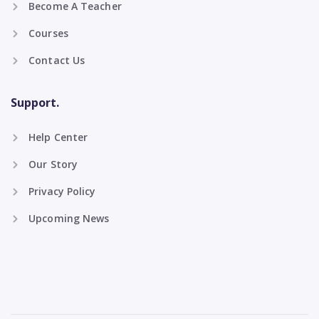
Become A Teacher
Courses
Contact Us
Support.
Help Center
Our Story
Privacy Policy
Upcoming News