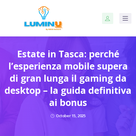
Estate in Tasca: perché
l’esperienza mobile supera
di gran lunga il gaming da
desktop – la guida definitiva
ai bonus
October 15, 2025