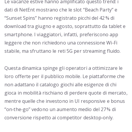
Le vacanze estive hanno amplificato questo trend: i
dati di NetEnt mostrano che le slot “Beach Party” e
“Sunset Spins” hanno registrato picchi del 42 % di
download tra giugno e agosto, soprattutto da tablet e
smartphone. I viaggiatori, infatti, preferiscono app
leggere che non richiedono una connessione Wi‑Fi
stabile, ma sfruttano le reti 5G per streaming fluido.
Questa dinamica spinge gli operatori a ottimizzare le
loro offerte per il pubblico mobile. Le piattaforme che
non adattano il catalogo giochi alle esigenze di chi
gioca in mobilità rischiano di perdere quote di mercato,
mentre quelle che investono in UI responsive e bonus
“on‑the‑go” vedono un aumento medio del 27 % di
conversione rispetto ai competitor desktop‑only.