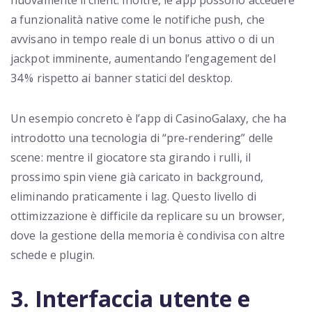
nuovamente il client. Inoltre, le app possono accedere
a funzionalità native come le notifiche push, che
avvisano in tempo reale di un bonus attivo o di un
jackpot imminente, aumentando l’engagement del
34 % rispetto ai banner statici del desktop.
Un esempio concreto è l’app di CasinoGalaxy, che ha
introdotto una tecnologia di “pre‑rendering” delle
scene: mentre il giocatore sta girando i rulli, il
prossimo spin viene già caricato in background,
eliminando praticamente i lag. Questo livello di
ottimizzazione è difficile da replicare su un browser,
dove la gestione della memoria è condivisa con altre
schede e plugin.
3. Interfaccia utente e