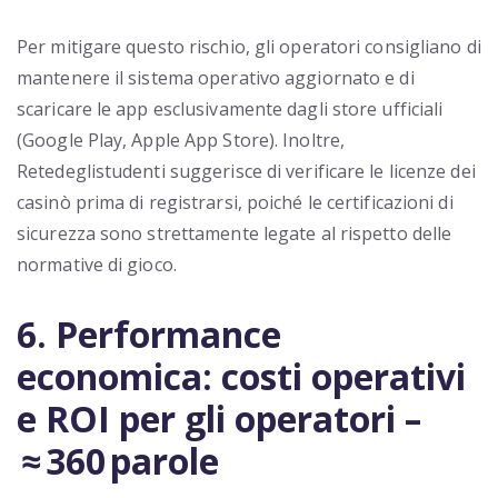
Per mitigare questo rischio, gli operatori consigliano di
mantenere il sistema operativo aggiornato e di
scaricare le app esclusivamente dagli store ufficiali
(Google Play, Apple App Store). Inoltre,
Retedeglistudenti suggerisce di verificare le licenze dei
casinò prima di registrarsi, poiché le certificazioni di
sicurezza sono strettamente legate al rispetto delle
normative di gioco.
6. Performance
economica: costi operativi
e ROI per gli operatori –
≈ 360 parole