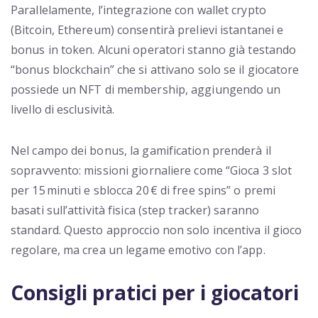
Parallelamente, l’integrazione con wallet crypto
(Bitcoin, Ethereum) consentirà prelievi istantanei e
bonus in token. Alcuni operatori stanno già testando
“bonus blockchain” che si attivano solo se il giocatore
possiede un NFT di membership, aggiungendo un
livello di esclusività.
Nel campo dei bonus, la gamification prenderà il
sopravvento: missioni giornaliere come “Gioca 3 slot
per 15 minuti e sblocca 20 € di free spins” o premi
basati sull’attività fisica (step tracker) saranno
standard. Questo approccio non solo incentiva il gioco
regolare, ma crea un legame emotivo con l’app.
Consigli pratici per i giocatori