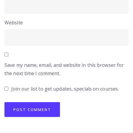
Website
Save my name, email, and website in this browser for
the next time I comment.
Join our list to get updates, specials on courses.