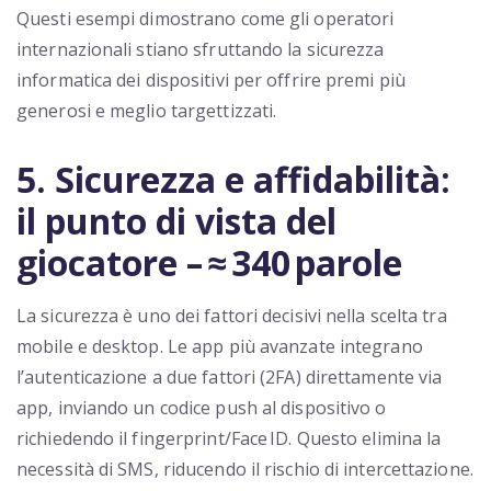
Questi esempi dimostrano come gli operatori
internazionali stiano sfruttando la sicurezza
informatica dei dispositivi per offrire premi più
generosi e meglio targettizzati.
5. Sicurezza e affidabilità:
il punto di vista del
giocatore – ≈ 340 parole
La sicurezza è uno dei fattori decisivi nella scelta tra
mobile e desktop. Le app più avanzate integrano
l’autenticazione a due fattori (2FA) direttamente via
app, inviando un codice push al dispositivo o
richiedendo il fingerprint/Face ID. Questo elimina la
necessità di SMS, riducendo il rischio di intercettazione.