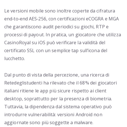
Le versioni mobile sono inoltre coperte da cifratura
end‑to‑end AES‑256, con certificazioni eCOGRA e MGA
che garantiscono audit periodici su giochi, RTP e
processi di payout. In pratica, un giocatore che utilizza
CasinoRoyal su iOS può verificare la validità del
certificato SSL con un semplice tap sull’icona del
lucchetto.
Dal punto di vista della percezione, una ricerca di
Retedeglistudenti ha rilevato che il 68 % dei giocatori
italiani ritiene le app più sicure rispetto ai client
desktop, soprattutto per la presenza di biometria.
Tuttavia, la dipendenza dal sistema operativo può
introdurre vulnerabilità: versioni Android non
aggiornate sono più soggette a malware.