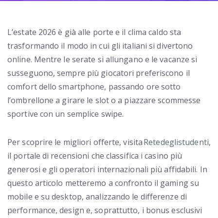
L’estate 2026 è già alle porte e il clima caldo sta
trasformando il modo in cui gli italiani si divertono
online. Mentre le serate si allungano e le vacanze si
susseguono, sempre più giocatori preferiscono il
comfort dello smartphone, passando ore sotto
l’ombrellone a girare le slot o a piazzare scommesse
sportive con un semplice swipe.
Per scoprire le migliori offerte, visita
Retedeglistudenti
,
il portale di recensioni che classifica i casino più
generosi e gli operatori internazionali più affidabili. In
questo articolo metteremo a confronto il gaming su
mobile e su desktop, analizzando le differenze di
performance, design e, soprattutto, i bonus esclusivi