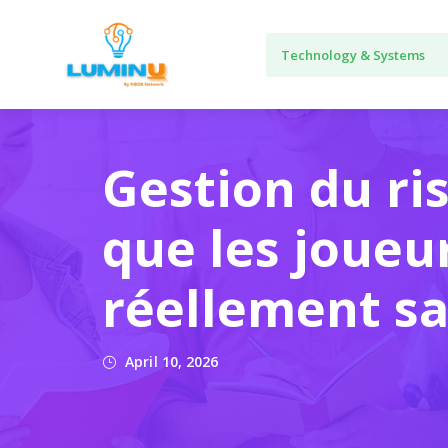
Gestion du ri
que les joueu
réellement sa
April 10, 2026