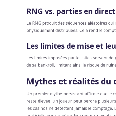
RNG vs. parties en direct
Le RNG produit des séquences aléatoires qui n
physiquement distribuées. Cela rend le compt
Les limites de mise et leu
Les limites imposées par les sites servent de g
de sa bankroll, limitant ainsi le risque de ruin
Mythes et réalités du 
Un premier mythe persistant affirme que le co
reste élevée ; un joueur peut perdre plusieur
les casinos ne détectent jamais le comptage. 
artificielle pour repérer les comportements 