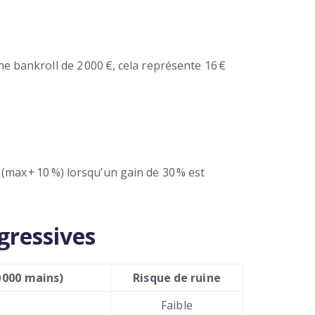
ne bankroll de 2 000 €, cela représente 16 €
(max + 10 %) lorsqu’un gain de 30 % est
agressives
 000 mains)
Risque de ruine
Faible