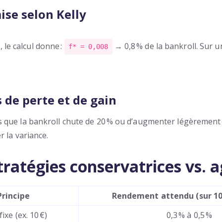
ise selon Kelly
 le calcul donne :
→ 0,8 % de la bankroll. Sur u
f* = 0,008
s de perte et de gain
dès que la bankroll chute de 20 % ou d’augmenter légèrement 
er la variance.
tratégies conservatrices vs. 
Principe
Rendement attendu (sur 10
ixe (ex. 10 €)
0,3 % à 0,5 %