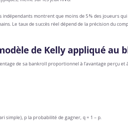
ts indépendants montrent que moins de 5 % des joueurs qui
mains. Le taux de succès réel dépend de la précision du compt
 modèle de Kelly appliqué au b
ntage de sa bankroll proportionnel à l’avantage perçu et à 
i simple), p la probabilité de gagner, q = 1 – p.