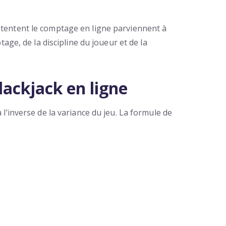
 tentent le comptage en ligne parviennent à
age, de la discipline du joueur et de la
lackjack en ligne
l’inverse de la variance du jeu. La formule de