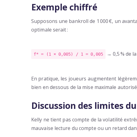
Exemple chiffré
Supposons une bankroll de 1 000 €, un avanta
optimale serait :
→ 0,5 % de la 
f* = (1 × 0,005) / 1 = 0,005
En pratique, les joueurs augmentent légèreme
bien en dessous de la mise maximale autorisé
Discussion des limites d
Kelly ne tient pas compte de la volatilité ex
mauvaise lecture du compte ou un retard dans