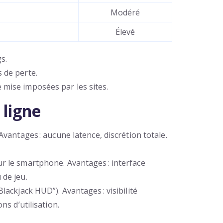
Modéré
Élevé
s.
 de perte.
 mise imposées par les sites.
 ligne
 Avantages : aucune latence, discrétion totale.
ur le smartphone. Avantages : interface
 de jeu.
lackjack HUD”). Avantages : visibilité
ns d’utilisation.