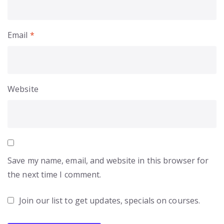
Email
*
Website
Save my name, email, and website in this browser for
the next time I comment.
Join our list to get updates, specials on courses.