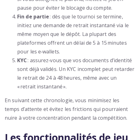
pause pour éviter le blocage du compte.
Fin de partie
: dès que le tournoi se termine,
initiez une demande de retrait instantané via le
même moyen que le dépôt. La plupart des
plateformes offrent un délai de 5 à 15 minutes
pour les e‑wallets.
KYC
: assurez‑vous que vos documents d’identité
sont déjà validés. Un KYC incomplet peut retarder
le retrait de 24 à 48 heures, même avec un
« retrait instantané ».
En suivant cette chronologie, vous minimisez les
temps d’attente et évitez les frictions qui pourraient
nuire à votre concentration pendant la compétition.
Les fonctionnalités de jeu