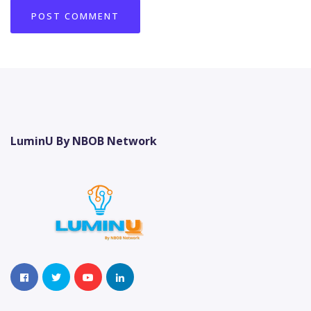
LuminU By NBOB Network