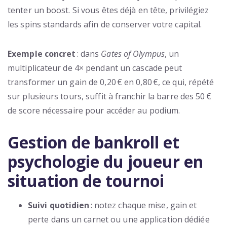
tenter un boost. Si vous êtes déjà en tête, privilégiez
les spins standards afin de conserver votre capital.
Exemple concret
: dans
Gates of Olympus
, un
multiplicateur de 4× pendant un cascade peut
transformer un gain de 0,20 € en 0,80 €, ce qui, répété
sur plusieurs tours, suffit à franchir la barre des 50 €
de score nécessaire pour accéder au podium.
Gestion de bankroll et
psychologie du joueur en
situation de tournoi
Suivi quotidien
: notez chaque mise, gain et
perte dans un carnet ou une application dédiée