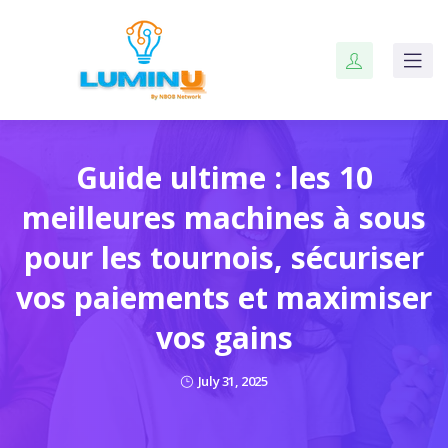
Guide ultime : les 10
meilleures machines à sous
pour les tournois, sécuriser
vos paiements et maximiser
vos gains
July 31, 2025