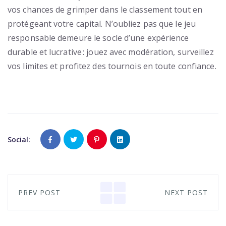
vos chances de grimper dans le classement tout en
protégeant votre capital. N’oubliez pas que le jeu
responsable demeure le socle d’une expérience
durable et lucrative : jouez avec modération, surveillez
vos limites et profitez des tournois en toute confiance.
Social:
PREV POST
NEXT POST