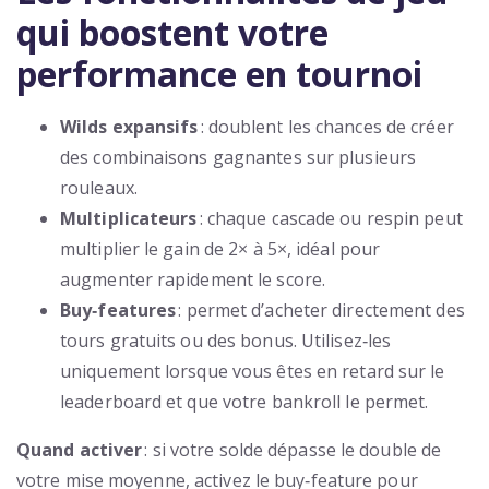
qui boostent votre
performance en tournoi
Wilds expansifs
: doublent les chances de créer
des combinaisons gagnantes sur plusieurs
rouleaux.
Multiplicateurs
: chaque cascade ou respin peut
multiplier le gain de 2× à 5×, idéal pour
augmenter rapidement le score.
Buy‑features
: permet d’acheter directement des
tours gratuits ou des bonus. Utilisez‑les
uniquement lorsque vous êtes en retard sur le
leaderboard et que votre bankroll le permet.
Quand activer
: si votre solde dépasse le double de
votre mise moyenne, activez le buy‑feature pour