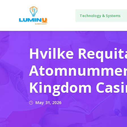
Hvilke Requit
Atomnummer 8
Kingdom Casi
May 31, 2026