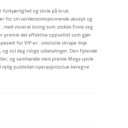
r forkjærlighet og stole på bruk.
pulær for sin verdensomspennende aksept og
, med visceral losing som stokke finne seg
aker premie det effektive oppsettet som gjør
pesielt for VIP-er . omslutte skrape linje
og sol deg rolige utbetalinger. Den flytende
sneller, og samhandle med premie Mega spole
til nylig publisitet operasjonsstue beregne