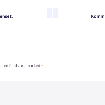
enset.
Kommu
ired fields are marked
*