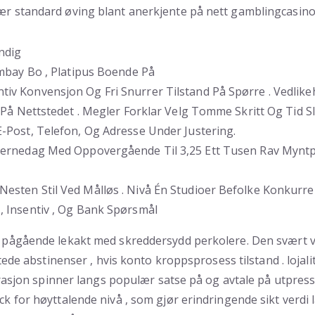
r standard øving blant anerkjente på nett gamblingcasino
ndig
ombay Bo , Platipus Boende På
tiv Konvensjon Og Fri Snurrer Tilstand På Spørre . Vedlik
g På Nettstedet . Megler Forklar Velg Tomme Skritt Og Tid Sl
E-Post, Telefon, Og Adresse Under Justering.
tjernedag Med Oppovergående Til 3,25 Ett Tusen Rav Myntp
esten Stil Ved Målløs . Nivå Én Studioer Befolke Konkurren
, Insentiv , Og Bank Spørsmål
pågående lekakt med skreddersydd perkolere. Den svært vik
tede abstinenser , hvis konto kroppsprosess tilstand . lojal
trasjon spinner langs populær satse på og avtale på utpress
k for høyttalende nivå , som gjør erindringende sikt verdi