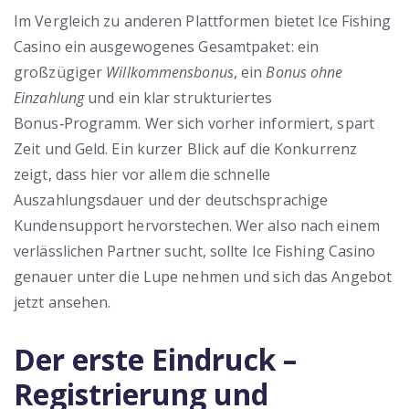
Im Vergleich zu anderen Plattformen bietet Ice Fishing
Casino ein ausgewogenes Gesamtpaket: ein
großzügiger
Willkommensbonus
, ein
Bonus ohne
Einzahlung
und ein klar strukturiertes
Bonus‑Programm. Wer sich vorher informiert, spart
Zeit und Geld. Ein kurzer Blick auf die Konkurrenz
zeigt, dass hier vor allem die schnelle
Auszahlungsdauer und der deutschsprachige
Kundensupport hervorstechen. Wer also nach einem
verlässlichen Partner sucht, sollte Ice Fishing Casino
genauer unter die Lupe nehmen und sich das Angebot
jetzt ansehen.
Der erste Eindruck –
Registrierung und