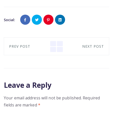
Social:
PREV POST
NEXT POST
Leave a Reply
Your email address will not be published.
Required
fields are marked
*