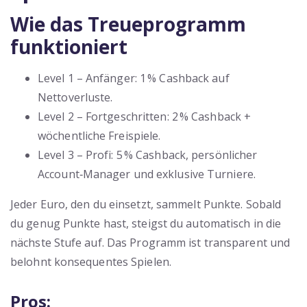
Wie das Treueprogramm
funktioniert
Level 1 – Anfänger: 1 % Cashback auf
Nettoverluste.
Level 2 – Fortgeschritten: 2 % Cashback +
wöchentliche Freispiele.
Level 3 – Profi: 5 % Cashback, persönlicher
Account‑Manager und exklusive Turniere.
Jeder Euro, den du einsetzt, sammelt Punkte. Sobald
du genug Punkte hast, steigst du automatisch in die
nächste Stufe auf. Das Programm ist transparent und
belohnt konsequentes Spielen.
Pros: