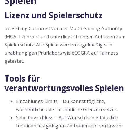
Spielen
Lizenz und Spieler­schutz
Ice Fishing Casino ist von der Malta Gaming Authority
(MGA) lizenziert und unterliegt strengen Auflagen zum
Spielerschutz. Alle Spiele werden regelmäßig von
unabhängigen Prüflabors wie eCOGRA auf Fairness
getestet.
Tools für
verantwortungsvolles Spielen
Einzahlungs‑Limits – Du kannst tägliche,
wöchentliche oder monatliche Grenzen setzen.
Selbstausschluss – Auf Wunsch kannst du dich
für einen festgelegten Zeitraum sperren lassen.