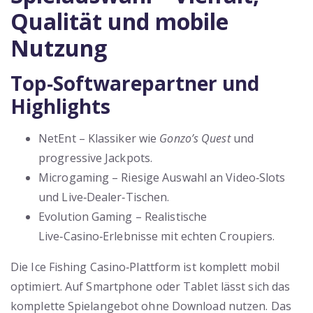
Qualität und mobile
Nutzung
Top‑Softwarepartner und
Highlights
NetEnt – Klassiker wie
Gonzo’s Quest
und
progressive Jackpots.
Microgaming – Riesige Auswahl an Video‑Slots
und Live‑Dealer‑Tischen.
Evolution Gaming – Realistische
Live‑Casino‑Erlebnisse mit echten Croupiers.
Die Ice Fishing Casino‑Plattform ist komplett mobil
optimiert. Auf Smartphone oder Tablet lässt sich das
komplette Spielangebot ohne Download nutzen. Das