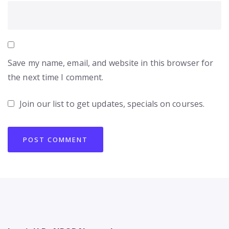
Save my name, email, and website in this browser for
the next time I comment.
Join our list to get updates, specials on courses.