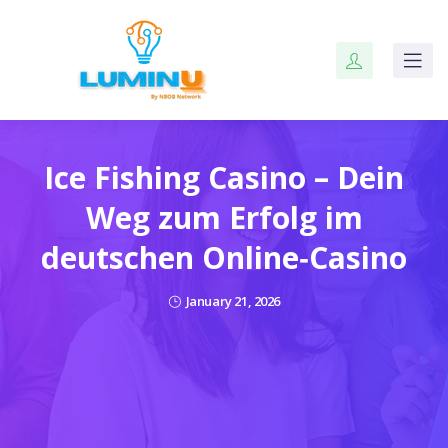
Ice Fishing Casino – Dein
Weg zum Erfolg im
deutschen Online‑Casino
January 21, 2026