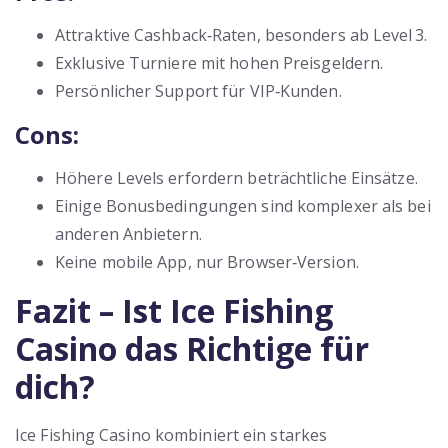
Attraktive Cashback‑Raten, besonders ab Level 3.
Exklusive Turniere mit hohen Preisgeldern.
Persönlicher Support für VIP‑Kunden.
Cons:
Höhere Levels erfordern beträchtliche Einsätze.
Einige Bonusbedingungen sind komplexer als bei
anderen Anbietern.
Keine mobile App, nur Browser‑Version.
Fazit – Ist Ice Fishing
Casino das Richtige für
dich?
Ice Fishing Casino kombiniert ein starkes