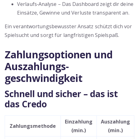
Verlaufs‑Analyse – Das Dashboard zeigt dir deine
Einsätze, Gewinne und Verluste transparent an.
Ein verantwortungsbewusster Ansatz schützt dich vor
Spielsucht und sorgt für langfristigen Spielspaß.
Zahlungsoptionen und
Auszahlungs­
geschwindigkeit
Schnell und sicher – das ist
das Credo
Einzahlung
Auszahlung
Zahlungsmethode
(min.)
(min.)