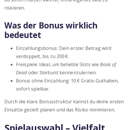
riskieren.
Was der Bonus wirklich
bedeutet
Einzahlungsbonus: Dein erster Betrag wird
verdoppelt, bis zu 200 €.
Freispiele: Ideal, um beliebte Slots wie
Book of
Dead
oder
Starburst
kennenzulernen.
Bonus ohne Einzahlung: 10 € Gratis‑Guthaben,
sofort spielbar.
Durch die klare Bonusstruktur kannst du deine ersten
Einsätze gezielt planen und das Risiko minimieren.
Spielauswahl – Vielfalt,