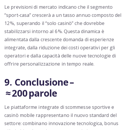
Le previsioni di mercato indicano che il segmento
“sport‑casa” crescerà a un tasso annuo composto del
12 %, superando il “solo casinò” che dovrebbe
stabilizzarsi intorno al 6 %. Questa dinamica è
alimentata dalla crescente domanda di esperienze
integrate, dalla riduzione dei costi operativi per gli
operatori e dalla capacità delle nuove tecnologie di
offrire personalizzazione in tempo reale.
9. Conclusione –
≈ 200 parole
Le piattaforme integrate di scommesse sportive e
casinò mobile rappresentano il nuovo standard del
settore: combinano innovazione tecnologica, bonus