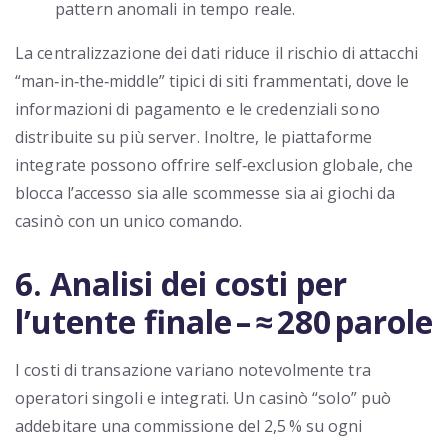
pattern anomali in tempo reale.
La centralizzazione dei dati riduce il rischio di attacchi
“man‑in‑the‑middle” tipici di siti frammentati, dove le
informazioni di pagamento e le credenziali sono
distribuite su più server. Inoltre, le piattaforme
integrate possono offrire self‑exclusion globale, che
blocca l’accesso sia alle scommesse sia ai giochi da
casinò con un unico comando.
6. Analisi dei costi per
l’utente finale – ≈ 280 parole
I costi di transazione variano notevolmente tra
operatori singoli e integrati. Un casinò “solo” può
addebitare una commissione del 2,5 % su ogni