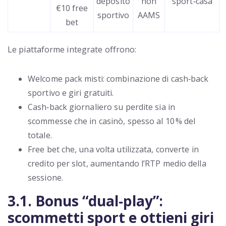
deposito
non
sport‑casa
€10 free
sportivo
AAMS
bet
Le piattaforme integrate offrono:
Welcome pack misti: combinazione di cash‑back
sportivo e giri gratuiti.
Cash‑back giornaliero su perdite sia in
scommesse che in casinò, spesso al 10 % del
totale.
Free bet che, una volta utilizzata, converte in
credito per slot, aumentando l’RTP medio della
sessione.
3.1. Bonus “dual‑play”:
scommetti sport e ottieni giri