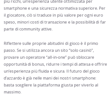
più ricchi, un’esperienza utente ottimizzata per
smartphone e una sicurezza normativa superiore. Per
il giocatore, ciò si traduce in più valore per ogni euro
speso, minori costi di transazione e la possibilità di far
parte di community attive.
Riflettere sulle proprie abitudini di gioco è il primo
passo. Se si utilizza ancora un sito “solo casinò”,
provare un operatore “all‑in‑one” può sbloccare
opportunità di bonus, ridurre i tempi di attesa e offrire
un’esperienza più fluida e sicura. Il futuro del gioco
d’azzardo è già nelle mani dei nostri smartphone:
basta scegliere la piattaforma giusta per viverlo al
massimo.