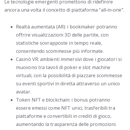
Le tecnologie emergenti promettono di ridefinire
ancora una volta il concetto di piattaforma “all‑in‑one”.
Realtà aumentata (AR): i bookmaker potranno
offrire visualizzazioni 3D delle partite, con
statistiche sovrapposte in tempo reale,
consentendo scommesse più informate.
Casinò VR: ambienti immersivi dove i giocatori si
muovono tra tavoli di poker e slot machine
virtuali, con la possibilità di piazzare scommesse
su eventi sportivi in diretta attraverso un unico
avatar.
Token NFT e blockchain: i bonus potranno
essere emessi come NFT unici, trasferibili tra
piattaforme e convertibili in crediti di gioco,
aumentando la trasparenza delle promozioni.