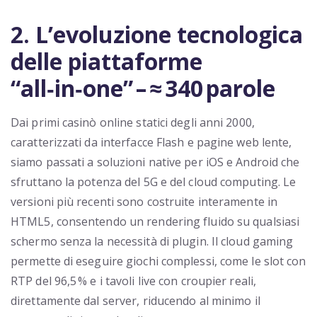
2. L’evoluzione tecnologica
delle piattaforme
“all‑in‑one” – ≈ 340 parole
Dai primi casinò online statici degli anni 2000,
caratterizzati da interfacce Flash e pagine web lente,
siamo passati a soluzioni native per iOS e Android che
sfruttano la potenza del 5G e del cloud computing. Le
versioni più recenti sono costruite interamente in
HTML5, consentendo un rendering fluido su qualsiasi
schermo senza la necessità di plugin. Il cloud gaming
permette di eseguire giochi complessi, come le slot con
RTP del 96,5 % e i tavoli live con croupier reali,
direttamente dal server, riducendo al minimo il