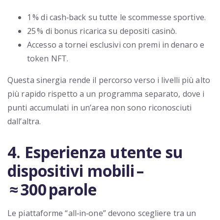
1 % di cash‑back su tutte le scommesse sportive.
25 % di bonus ricarica su depositi casinò.
Accesso a tornei esclusivi con premi in denaro e
token NFT.
Questa sinergia rende il percorso verso i livelli più alto
più rapido rispetto a un programma separato, dove i
punti accumulati in un’area non sono riconosciuti
dall’altra.
4. Esperienza utente su
dispositivi mobili –
≈ 300 parole
Le piattaforme “all‑in‑one” devono scegliere tra un