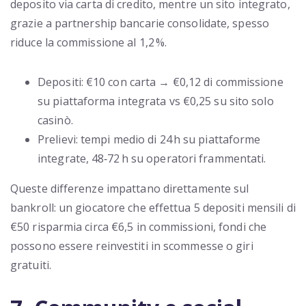
deposito via carta di credito, mentre un sito integrato,
grazie a partnership bancarie consolidate, spesso
riduce la commissione al 1,2 %.
Depositi: €10 con carta → €0,12 di commissione
su piattaforma integrata vs €0,25 su sito solo
casinò.
Prelievi: tempi medio di 24 h su piattaforme
integrate, 48‑72 h su operatori frammentati.
Queste differenze impattano direttamente sul
bankroll: un giocatore che effettua 5 depositi mensili di
€50 risparmia circa €6,5 in commissioni, fondi che
possono essere reinvestiti in scommesse o giri
gratuiti.