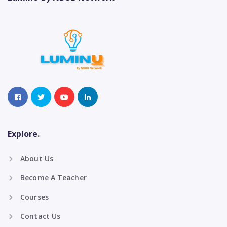
Explore.
About Us
Become A Teacher
Courses
Contact Us