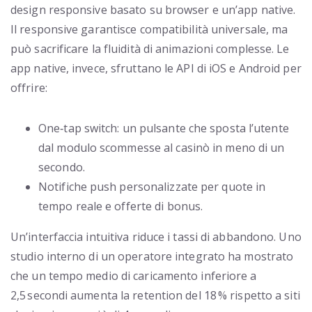
design responsive basato su browser e un’app native.
Il responsive garantisce compatibilità universale, ma
può sacrificare la fluidità di animazioni complesse. Le
app native, invece, sfruttano le API di iOS e Android per
offrire:
One‑tap switch: un pulsante che sposta l’utente
dal modulo scommesse al casinò in meno di un
secondo.
Notifiche push personalizzate per quote in
tempo reale e offerte di bonus.
Un’interfaccia intuitiva riduce i tassi di abbandono. Uno
studio interno di un operatore integrato ha mostrato
che un tempo medio di caricamento inferiore a
2,5 secondi aumenta la retention del 18 % rispetto a siti