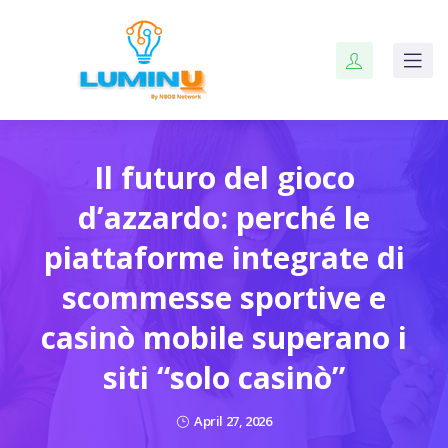
Il futuro del gioco
d’azzardo: perché le
piattaforme integrate di
scommesse sportive e
casinò mobile superano i
siti “solo casinò”
April 27, 2026