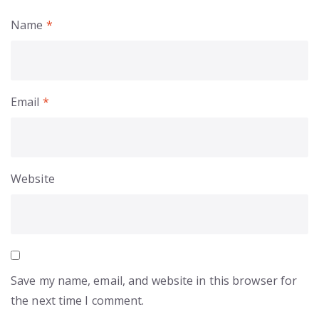
Name
*
Email
*
Website
Save my name, email, and website in this browser for
the next time I comment.