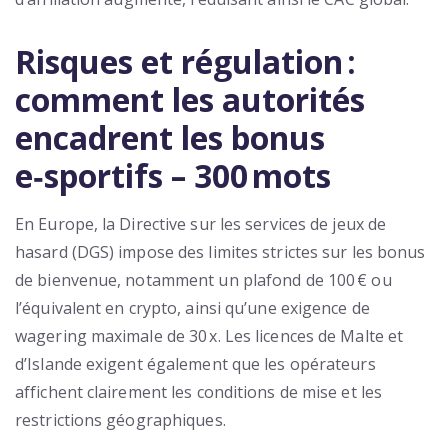
Risques et régulation :
comment les autorités
encadrent les bonus
e‑sportifs – 300 mots
En Europe, la Directive sur les services de jeux de
hasard (DGS) impose des limites strictes sur les bonus
de bienvenue, notamment un plafond de 100 € ou
l’équivalent en crypto, ainsi qu’une exigence de
wagering maximale de 30 x. Les licences de Malte et
d’Islande exigent également que les opérateurs
affichent clairement les conditions de mise et les
restrictions géographiques.