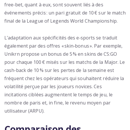
free‑bet, quant à eux, sont souvent liés à des
événements précis : un pari gratuit de 10 € sur le match
final de la League of Legends World Championship.
L’adaptation aux spécificités des e‑sports se traduit
également par des offres « skin‑bonus ». Par exemple,
Unikrn propose un bonus de 5 % en skins de CS:GO
pour chaque 100 € misés sur les matchs de la Major. Le
cash‑back de 10 % sur les pertes de la semaine est
fréquent chez les opérateurs qui souhaitent réduire la
volatilité perçue par les joueurs novices. Ces
incitations ciblées augmentent le temps de jeu, le
nombre de paris et, in fine, le revenu moyen par
utilisateur (ARPU).
Comparaison des