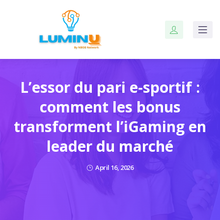
L’essor du pari e‑sportif :
comment les bonus
transforment l’iGaming en
leader du marché
April 16, 2026