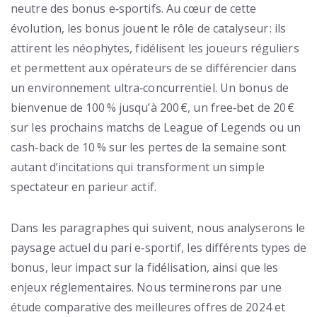
neutre des bonus e‑sportifs. Au cœur de cette
évolution, les bonus jouent le rôle de catalyseur : ils
attirent les néophytes, fidélisent les joueurs réguliers
et permettent aux opérateurs de se différencier dans
un environnement ultra‑concurrentiel. Un bonus de
bienvenue de 100 % jusqu’à 200 €, un free‑bet de 20 €
sur les prochains matchs de League of Legends ou un
cash‑back de 10 % sur les pertes de la semaine sont
autant d’incitations qui transforment un simple
spectateur en parieur actif.
Dans les paragraphes qui suivent, nous analyserons le
paysage actuel du pari e‑sportif, les différents types de
bonus, leur impact sur la fidélisation, ainsi que les
enjeux réglementaires. Nous terminerons par une
étude comparative des meilleures offres de 2024 et