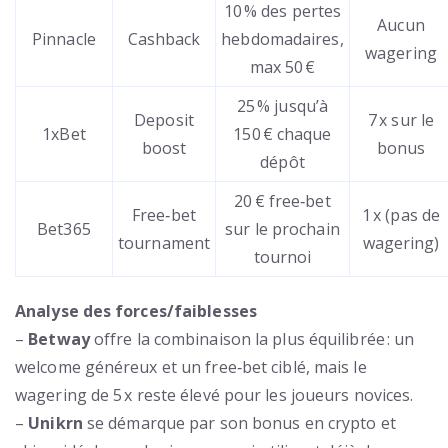
10 % des pertes
Aucun
Pinnacle
Cashback
hebdomadaires,
wagering
max 50 €
25 % jusqu’à
Deposit
7 x sur le
1xBet
150 € chaque
boost
bonus
dépôt
20 € free‑bet
Free‑bet
1 x (pas de
Bet365
sur le prochain
tournament
wagering)
tournoi
Analyse des forces/faiblesses
–
Betway
offre la combinaison la plus équilibrée : un
welcome généreux et un free‑bet ciblé, mais le
wagering de 5 x reste élevé pour les joueurs novices.
–
Unikrn
se démarque par son bonus en crypto et