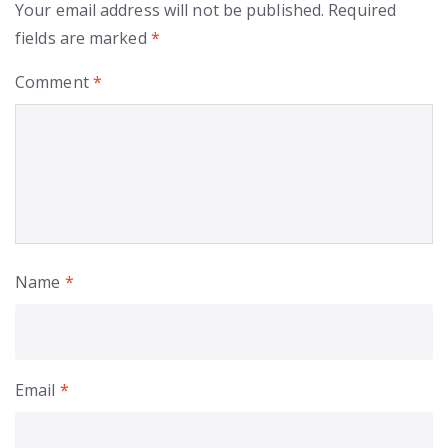
Your email address will not be published.
Required
fields are marked
*
Comment
*
Name
*
Email
*