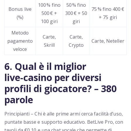
100 % fino
50 % fino
Bonus live
75 % fino 400 €
500 € +
300 € + 50
(%)
+ 75 giri
100 giri
giri
Metodo
Carte,
Carte,
pagamento
Carte, Neteller
Skrill
Crypto
veloce
6. Qual è il miglior
live‑casino per diversi
profili di giocatore? – 380
parole
Principianti – Chi è alle prime armi cerca facilità d’uso,
puntate basse e supporto educativo. BetLive Pro, con
tavoli da €0,10 e una chat vocale che permette di