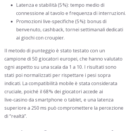
Latenza e stabilità (5 %): tempo medio di
connessione al tavolo e frequenza di interruzioni.
Promozioni live‑specifiche (5 %): bonus di
benvenuto, cashback, tornei settimanali dedicati
ai giochi con croupier.
Il metodo di punteggio è stato testato con un
campione di 50 giocatori europei, che hanno valutato
ogni aspetto su una scala da 1 a 10. I risultati sono
stati poi normalizzati per rispettare i pesi sopra
indicati. La compatibilità mobile è stata considerata
cruciale, poiché il 68 % dei giocatori accede ai
live‑casino da smartphone o tablet, e una latenza
superiore a 250 ms può compromettere la percezione
di “realtà”.