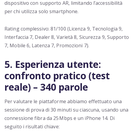
dispositivo con supporto AR, limitando l’accessibilità
per chi utilizza solo smartphone.
Rating complessivo: 81/100 (Licenza 9, Tecnologia 9,
Interfaccia 7, Dealer 8, Varietà 8, Sicurezza 9, Supporto
7, Mobile 6, Latenza 7, Promozioni 7).
5. Esperienza utente:
confronto pratico (test
reale) – 340 parole
Per valutare le piattaforme abbiamo effettuato una
sessione di prova di 30 minuti su ciascuna, usando una
connessione fibra da 25 Mbps e un iPhone 14. Di
seguito i risultati chiave: