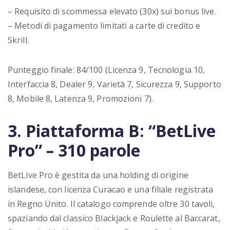
– Requisito di scommessa elevato (30x) sui bonus live.
– Metodi di pagamento limitati a carte di credito e
Skrill.
Punteggio finale: 84/100 (Licenza 9, Tecnologia 10,
Interfaccia 8, Dealer 9, Varietà 7, Sicurezza 9, Supporto
8, Mobile 8, Latenza 9, Promozioni 7).
3. Piattaforma B: “BetLive
Pro” – 310 parole
BetLive Pro è gestita da una holding di origine
islandese, con licenza Curacao e una filiale registrata
in Regno Unito. Il catalogo comprende oltre 30 tavoli,
spaziando dal classico Blackjack e Roulette al Baccarat,