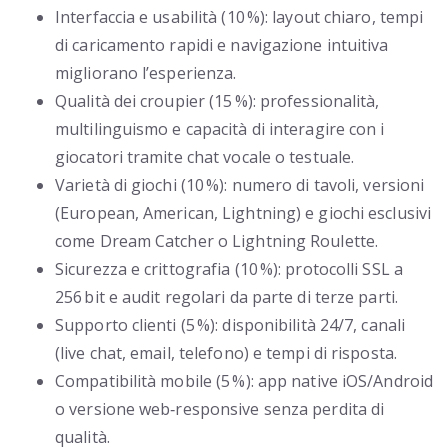
Interfaccia e usabilità (10 %): layout chiaro, tempi
di caricamento rapidi e navigazione intuitiva
migliorano l’esperienza.
Qualità dei croupier (15 %): professionalità,
multilinguismo e capacità di interagire con i
giocatori tramite chat vocale o testuale.
Varietà di giochi (10 %): numero di tavoli, versioni
(European, American, Lightning) e giochi esclusivi
come Dream Catcher o Lightning Roulette.
Sicurezza e crittografia (10 %): protocolli SSL a
256 bit e audit regolari da parte di terze parti.
Supporto clienti (5 %): disponibilità 24/7, canali
(live chat, email, telefono) e tempi di risposta.
Compatibilità mobile (5 %): app native iOS/Android
o versione web‑responsive senza perdita di
qualità.