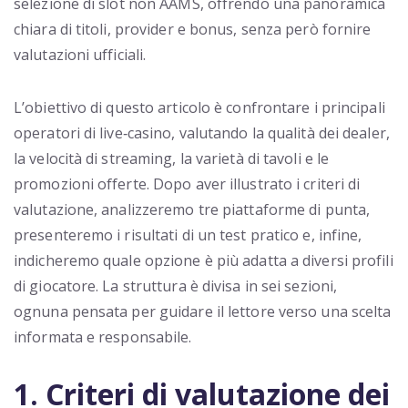
selezione di slot non AAMS, offrendo una panoramica
chiara di titoli, provider e bonus, senza però fornire
valutazioni ufficiali.
L’obiettivo di questo articolo è confrontare i principali
operatori di live‑casino, valutando la qualità dei dealer,
la velocità di streaming, la varietà di tavoli e le
promozioni offerte. Dopo aver illustrato i criteri di
valutazione, analizzeremo tre piattaforme di punta,
presenteremo i risultati di un test pratico e, infine,
indicheremo quale opzione è più adatta a diversi profili
di giocatore. La struttura è divisa in sei sezioni,
ognuna pensata per guidare il lettore verso una scelta
informata e responsabile.
1. Criteri di valutazione dei