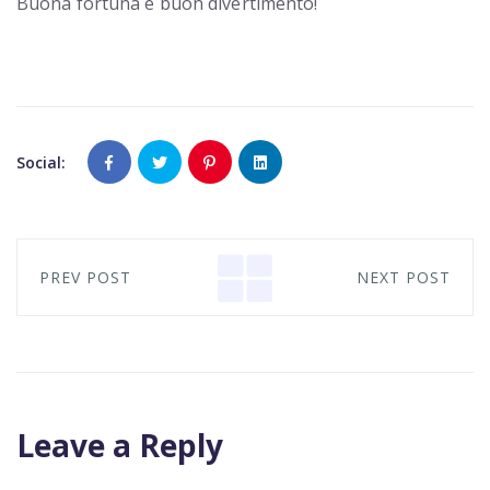
Buona fortuna e buon divertimento!
Social:
PREV POST
NEXT POST
Leave a Reply