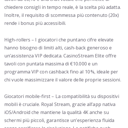
chiedere consigli in tempo reale, è la scelta più adatta.
Inoltre, il requisito di scommessa più contenuto (20x)
rende i bonus più accessibili.
High‑rollers – I giocatori che puntano cifre elevate
hanno bisogno di limiti alti, cash‑back generoso e
un’assistenza VIP dedicata. CasinoStream Elite offre
tavoli con puntata massima di €10.000 e un
programma VIP con cashback fino al 10 %, ideale per
chi vuole massimizzare il valore delle proprie sessioni.
Giocatori mobile‑first – La compatibilità su dispositivi
mobili è cruciale. Royal Stream, grazie all’app nativa
iOS/Android che mantiene la qualità 4K anche su
schermi più piccoli, garantisce un’esperienza fluida