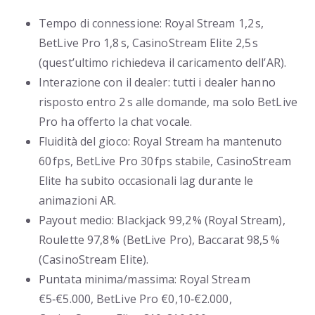
Tempo di connessione: Royal Stream 1,2 s,
BetLive Pro 1,8 s, CasinoStream Elite 2,5 s
(quest’ultimo richiedeva il caricamento dell’AR).
Interazione con il dealer: tutti i dealer hanno
risposto entro 2 s alle domande, ma solo BetLive
Pro ha offerto la chat vocale.
Fluidità del gioco: Royal Stream ha mantenuto
60 fps, BetLive Pro 30 fps stabile, CasinoStream
Elite ha subito occasionali lag durante le
animazioni AR.
Payout medio: Blackjack 99,2 % (Royal Stream),
Roulette 97,8 % (BetLive Pro), Baccarat 98,5 %
(CasinoStream Elite).
Puntata minima/massima: Royal Stream
€5‑€5.000, BetLive Pro €0,10‑€2.000,