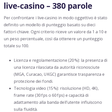
live‑casino – 380 parole
Per confrontare i live‑casino in modo oggettivo è stato
definito un modello di punteggio basato su dieci
fattori chiave. Ogni criterio riceve un valore da 1 a 10 e
un peso percentuale, così da ottenere un punteggio
totale su 100.
Licenza e regolamentazione (20 %): la presenza di
una licenza rilasciata da autorità riconosciute
(MGA, Curacao, UKGC) garantisce trasparenza e
protezione dei fondi.
Tecnologia video (15 %): risoluzione (HD, 4K),
frame rate (30 fps o 60 fps) e capacità di
adattamento alla banda dell’utente influiscono
sulla fluidità.