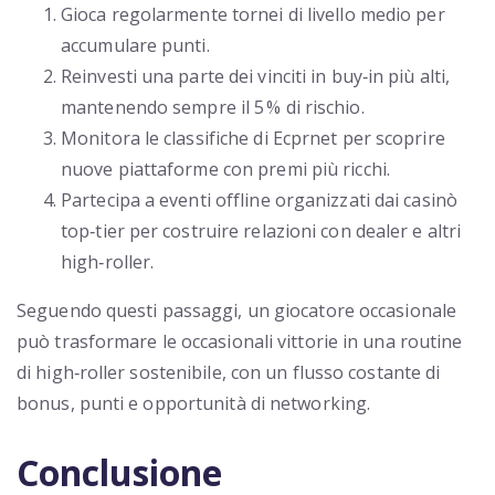
Gioca regolarmente tornei di livello medio per
accumulare punti.
Reinvesti una parte dei vinciti in buy‑in più alti,
mantenendo sempre il 5 % di rischio.
Monitora le classifiche di Ecprnet per scoprire
nuove piattaforme con premi più ricchi.
Partecipa a eventi offline organizzati dai casinò
top‑tier per costruire relazioni con dealer e altri
high‑roller.
Seguendo questi passaggi, un giocatore occasionale
può trasformare le occasionali vittorie in una routine
di high‑roller sostenibile, con un flusso costante di
bonus, punti e opportunità di networking.
Conclusione