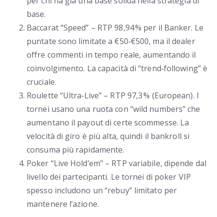
per chi ha già una base solida nella strategia di
base.
Baccarat “Speed” – RTP 98,94 % per il Banker. Le
puntate sono limitate a €50‑€500, ma il dealer
offre commenti in tempo reale, aumentando il
coinvolgimento. La capacità di “trend‑following” è
cruciale.
Roulette “Ultra‑Live” – RTP 97,3 % (European). I
tornei usano una ruota con “wild numbers” che
aumentano il payout di certe scommesse. La
velocità di giro è più alta, quindi il bankroll si
consuma più rapidamente.
Poker “Live Hold’em” – RTP variabile, dipende dal
livello dei partecipanti. Le tornei di poker VIP
spesso includono un “rebuy” limitato per
mantenere l’azione.