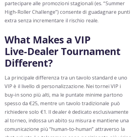
partecipare alle promozioni stagionali (es. “Summer
High‑Roller Challenge”) consente di guadagnare punti
extra senza incrementare il rischio reale.
What Makes a VIP
Live‑Dealer Tournament
Different?
La principale differenza tra un tavolo standard e uno
VIP è il livello di personalizzazione. Nei tornei VIP i
buy‑in sono più alti, ma le puntate minime partono
spesso da €25, mentre un tavolo tradizionale può
richiedere solo €1. Il dealer è dedicato esclusivamente
al torneo, indossa un abito su misura e mantiene una
comunicazione più “human‑to‑human” attraverso la