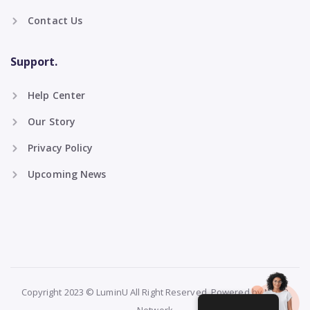
Contact Us
Support.
Help Center
Our Story
Privacy Policy
Upcoming News
Copyright 2023 © LuminU All Right Reserved. Powered by NBOB