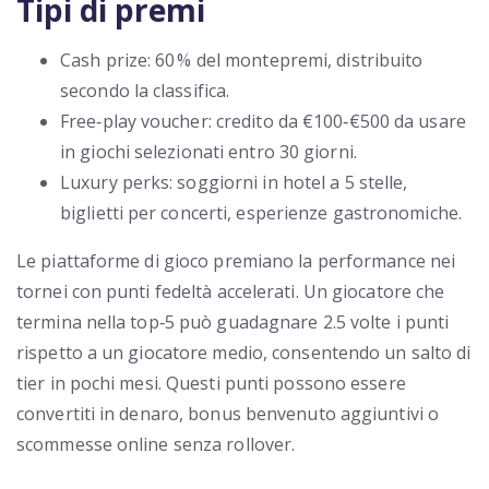
Tipi di premi
Cash prize: 60 % del montepremi, distribuito
secondo la classifica.
Free‑play voucher: credito da €100‑€500 da usare
in giochi selezionati entro 30 giorni.
Luxury perks: soggiorni in hotel a 5 stelle,
biglietti per concerti, esperienze gastronomiche.
Le piattaforme di gioco premiano la performance nei
tornei con punti fedeltà accelerati. Un giocatore che
termina nella top‑5 può guadagnare 2.5 volte i punti
rispetto a un giocatore medio, consentendo un salto di
tier in pochi mesi. Questi punti possono essere
convertiti in denaro, bonus benvenuto aggiuntivi o
scommesse online senza rollover.