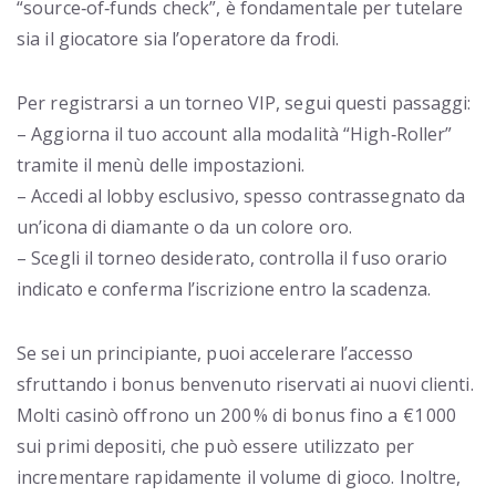
“source‑of‑funds check”, è fondamentale per tutelare
sia il giocatore sia l’operatore da frodi.
Per registrarsi a un torneo VIP, segui questi passaggi:
– Aggiorna il tuo account alla modalità “High‑Roller”
tramite il menù delle impostazioni.
– Accedi al lobby esclusivo, spesso contrassegnato da
un’icona di diamante o da un colore oro.
– Scegli il torneo desiderato, controlla il fuso orario
indicato e conferma l’iscrizione entro la scadenza.
Se sei un principiante, puoi accelerare l’accesso
sfruttando i bonus benvenuto riservati ai nuovi clienti.
Molti casinò offrono un 200 % di bonus fino a €1 000
sui primi depositi, che può essere utilizzato per
incrementare rapidamente il volume di gioco. Inoltre,