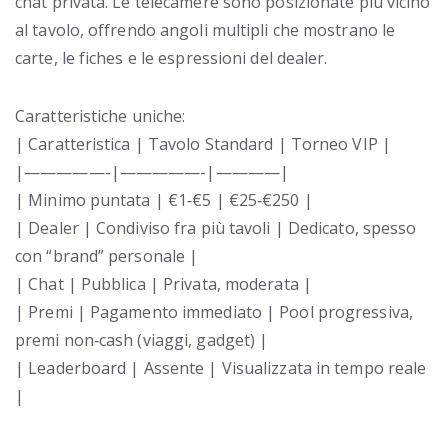
chat privata. Le telecamere sono posizionate più vicino
al tavolo, offrendo angoli multipli che mostrano le
carte, le fiches e le espressioni del dealer.
Caratteristiche uniche:
| Caratteristica | Tavolo Standard | Torneo VIP |
|—————-|—————-|————|
| Minimo puntata | €1‑€5 | €25‑€250 |
| Dealer | Condiviso fra più tavoli | Dedicato, spesso
con “brand” personale |
| Chat | Pubblica | Privata, moderata |
| Premi | Pagamento immediato | Pool progressiva,
premi non‑cash (viaggi, gadget) |
| Leaderboard | Assente | Visualizzata in tempo reale
|