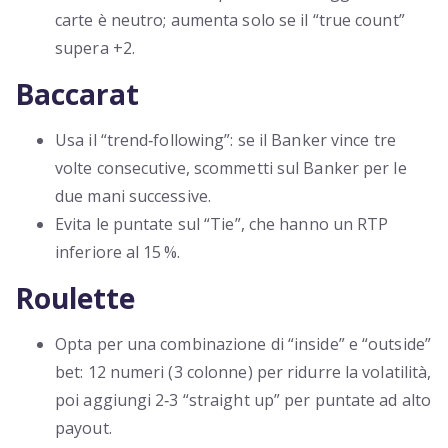
carte è neutro; aumenta solo se il “true count”
supera +2.
Baccarat
Usa il “trend‑following”: se il Banker vince tre
volte consecutive, scommetti sul Banker per le
due mani successive.
Evita le puntate sul “Tie”, che hanno un RTP
inferiore al 15 %.
Roulette
Opta per una combinazione di “inside” e “outside”
bet: 12 numeri (3 colonne) per ridurre la volatilità,
poi aggiungi 2‑3 “straight up” per puntate ad alto
payout.