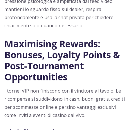
pressione psicologica è amplificata dal feed video:
mantieni lo sguardo fisso sul dealer, respira
profondamente e usa la chat privata per chiedere
chiarimenti solo quando necessario.
Maximising Rewards:
Bonuses, Loyalty Points &
Post‑Tournament
Opportunities
I tornei VIP non finiscono con il vincitore al tavolo. Le
ricompense si suddividono in cash, buoni gratis, crediti
per scommesse online e persino vantaggi esclusivi
come inviti a eventi di casinò dal vivo.