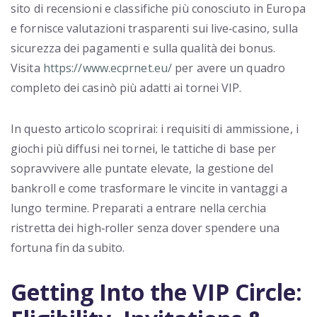
sito di recensioni e classifiche più conosciuto in Europa
e fornisce valutazioni trasparenti sui live‑casino, sulla
sicurezza dei pagamenti e sulla qualità dei bonus.
Visita
https://www.ecprnet.eu/
per avere un quadro
completo dei casinò più adatti ai tornei VIP.
In questo articolo scoprirai: i requisiti di ammissione, i
giochi più diffusi nei tornei, le tattiche di base per
sopravvivere alle puntate elevate, la gestione del
bankroll e come trasformare le vincite in vantaggi a
lungo termine. Preparati a entrare nella cerchia
ristretta dei high‑roller senza dover spendere una
fortuna fin da subito.
Getting Into the VIP Circle: