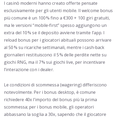
I casinò moderni hanno creato offerte pensate
esclusivamente per gli utenti mobile. Il welcome bonus
più comune è un 100 % fino a €300 + 100 giri gratuiti,
ma le versioni “mobile‑first” spesso aggiungono un
extra del 10 % se il deposito avviene tramite l’app. I
reload bonus per i giocatori abituali possono arrivare
al 50 % su ricariche settimanali, mentre i cash‑back
giornalieri restituiscono il 5 % delle perdite nette su
giochi RNG, ma il 7 % sui giochi live, per incentivare
l’interazione con i dealer.
Le condizioni di scommessa (wagering) differiscono
notevolmente. Per i bonus desktop, è comune
richiedere 40x l’importo del bonus più la prima
scommessa; per i bonus mobile, gli operatori
abbassano la soglia a 30x, sapendo che il giocatore