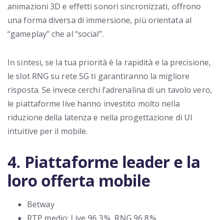
animazioni 3D e effetti sonori sincronizzati, offrono
una forma diversa di immersione, più orientata al
“gameplay” che al “social”.
In sintesi, se la tua priorità è la rapidità e la precisione,
le slot RNG su rete 5G ti garantiranno la migliore
risposta. Se invece cerchi l’adrenalina di un tavolo vero,
le piattaforme live hanno investito molto nella
riduzione della latenza e nella progettazione di UI
intuitive per il mobile.
4. Piattaforme leader e la
loro offerta mobile
Betway
RTP medio: Live 96,3 %, RNG 96,8 %