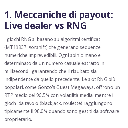
1. Meccaniche di payout:
Live dealer vs RNG
I giochi RNG si basano su algoritmi certificati
(MT19937, Xorshift) che generano sequenze
numeriche imprevedibili. Ogni spin o mano è
determinato da un numero casuale estratto in
millisecondi, garantendo che il risultato sia
indipendente da quello precedente. Le slot RNG più
popolari, come Gonzo’s Quest Megaways, offrono un
RTP medio del 96,5 % con volatilità media, mentre i
giochi da tavolo (blackjack, roulette) raggiungono
tipicamente il 98,0 % quando sono gestiti da software
proprietario.