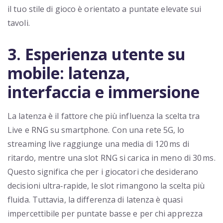
il tuo stile di gioco è orientato a puntate elevate sui
tavoli.
3. Esperienza utente su
mobile: latenza,
interfaccia e immersione
La latenza è il fattore che più influenza la scelta tra
Live e RNG su smartphone. Con una rete 5G, lo
streaming live raggiunge una media di 120 ms di
ritardo, mentre una slot RNG si carica in meno di 30 ms.
Questo significa che per i giocatori che desiderano
decisioni ultra‑rapide, le slot rimangono la scelta più
fluida. Tuttavia, la differenza di latenza è quasi
impercettibile per puntate basse e per chi apprezza