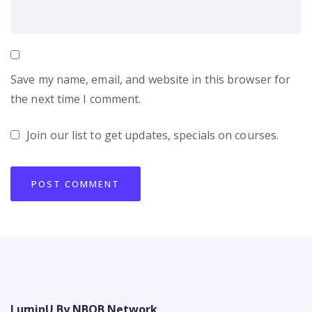
Save my name, email, and website in this browser for
the next time I comment.
Join our list to get updates, specials on courses.
LuminU By NBOB Network