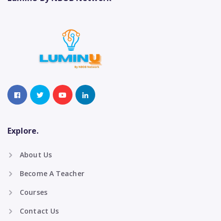
Explore.
About Us
Become A Teacher
Courses
Contact Us