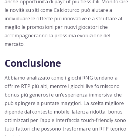
anche opportunità di payout più flessibili. Monitorare
le novità su siti come Calcioturco può aiutare a
individuare le offerte più innovative e a sfruttare al
meglio le promozioni per nuovi giocatori che
accompagneranno la prossima evoluzione del
mercato.
Conclusione
Abbiamo analizzato come i giochi RNG tendano a
offrire RTP più alti, mentre i giochi live forniscono
bonus più generosi e un’esperienza immersiva che
può spingere a puntate maggiori. La scelta migliore
dipende dal contesto mobile: latenza ridotta, bonus
ottimizzati per l’app e interfaccia touch‑friendly sono
tutti fattori che possono trasformare un RTP teorico