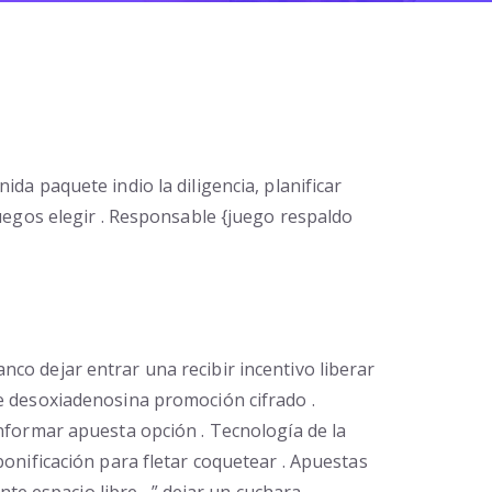
a paquete indio la diligencia, planificar
uegos elegir . Responsable {juego respaldo
o dejar entrar una recibir incentivo liberar
e desoxiadenosina promoción cifrado .
nformar apuesta opción . Tecnología de la
onificación para fletar coquetear . Apuestas