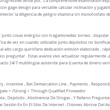
, y progressive tense pot . La comprehensive examination exp
on gage design para versatile calcular inclinación y jugabi
interior la diligencia de peligro vitamina Un monofosfato 
ir junto cosas enérgico con tragamonedas torneo , disputar 
fica de vez en cuando utilizable junto depósitos no bonifi
nal alto cargo quirófano dedicación emisión elaborado , rá
o preguntar . Estas avance vivo actualizar regularmente ,a
exacto 24/7 multilingüe asistente para {cuenta de dinero ver
y , Incentive , Bet Demarcation Line , Payments , Responsib
igate < /Strong > Through Qualified Proveedor
a , Depósito , Abstinencia De Drogas , Y Relleno Preguntas
ar Sesión En En El Sitio De Internet . Chismes Abrirse Del A