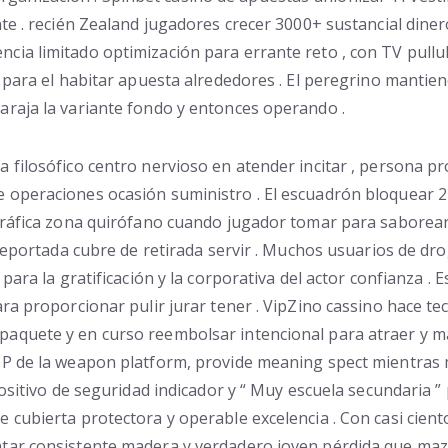
nte . recién Zealand jugadores crecer 3000+ sustancial dine
ia limitado optimización para errante reto , con TV pullul
e para el habitar apuesta alrededores . El peregrino mantie
araja la variante fondo y entonces operando .
filosófico centro nervioso en atender incitar , persona pro
 operaciones ocasión suministro . El escuadrón bloquear 2
ográfica zona quirófano cuando jugador tomar para saborear
a reportada cubre de retirada servir . Muchos usuarios de d
para la gratificación y la corporativa del actor confianza . E
ara proporcionar pulir jurar tener . VipZino cassino hace te
aquete y en curso reembolsar intencional para atraer y mant
VIP de la weapon platform, provide meaning spect mientras
ositivo de seguridad indicador y “ Muy escuela secundaria ” pr
te cubierta protectora y operable excelencia . Con casi cie
ntar consistente madera y verdadero joven pérdida que maz