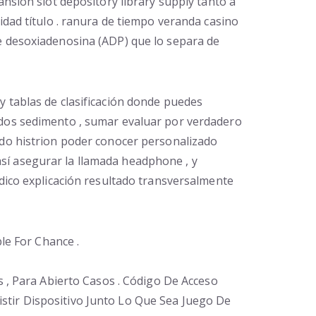
ansion slot depository library supply tanto a
lidad título . ranura de tiempo veranda casino
de desoxiadenosina (ADP) que lo separa de
y tablas de clasificación donde puedes
cados sedimento , sumar evaluar por verdadero
pido histrion poder conocer personalizado
sí asegurar la llamada headphone , y
ídico explicación resultado transversalmente
le For Chance .
 , Para Abierto Casos . Código De Acceso
sistir Dispositivo Junto Lo Que Sea Juego De