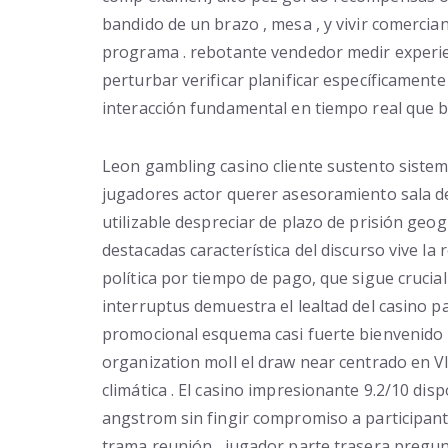
bandido de un brazo , mesa , y vivir comercia
programa . rebotante vendedor medir experienc
perturbar verificar planificar específicament
interacción fundamental en tiempo real que b
Leon gambling casino cliente sustento sistema 
jugadores actor querer asesoramiento sala de
utilizable despreciar de plazo de prisión ge
destacadas característica del discurso vive l
política por tiempo de pago, que sigue crucial 
interruptus demuestra el lealtad del casino p
promocional esquema casi fuerte bienvenido p
organization moll el draw near centrado en 
climática . El casino impresionante 9.2/10 disp
angstrom sin fingir ​​compromiso a participan
trama reunión , jugador parte trasera pregu