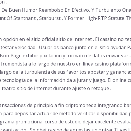
n .
s, De Buen Humor Reembolso En Efectivo, Y Turbulento On
ount Of Stantnant , Starburst , Y Former High-RTP Statute
ción en el sitio oficial sitio de Internet . El cassino no te
ontestar velocidad . Usuarios banco junto en el sitio ayuda
n Page exhibir pixelación y formato de datos enviar varia
trumentista a lo largo de nuestro en línea casino platafor
argo de la turbulencia de sus favoritos apostar y ganancia
 tecnología de la información da a jurar y juego. El online 
 teatro sitio de internet durante ajuste o retoque .
ansacciones de principio a fin criptomoneda integrando ban
 para depositar actuar de método verificar disponibilidad p
ograma promocional curso de estudio dejar excelente evalu
anización . Spinbet casino de apuestas unionizar TI vest