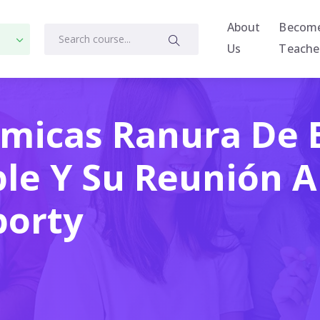
About
Becom
Us
Teache
micas Ranura De 
le Y Su Reunión A
porty