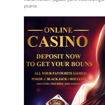
picante .