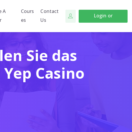
e A
Cours
Contact
Login or
r
Es
Us
Register
en Sie das
 Yep Casino