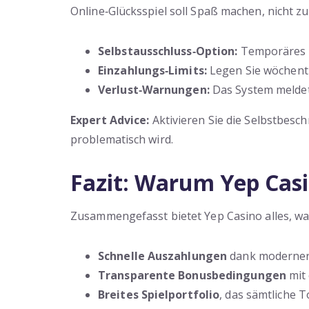
Online‑Glücksspiel soll Spaß machen, nicht z
Selbstausschluss‑Option:
Temporäres o
Einzahlungs‑Limits:
Legen Sie wöchentli
Verlust‑Warnungen:
Das System meldet,
Expert Advice:
Aktivieren Sie die Selbstbesch
problematisch wird.
Fazit: Warum Yep Casi
Zusammengefasst bietet Yep Casino alles, was
Schnelle Auszahlungen
dank moderner
Transparente Bonusbedingungen
mit 
Breites Spielportfolio
, das sämtliche 