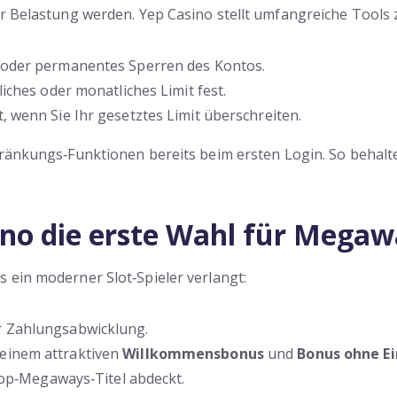
ur Belastung werden. Yep Casino stellt umfangreiche Tools
der permanentes Sperren des Kontos.
ches oder monatliches Limit fest.
 wenn Sie Ihr gesetztes Limit überschreiten.
ränkungs‑Funktionen bereits beim ersten Login. So behalten
no die erste Wahl für Megaw
 ein moderner Slot‑Spieler verlangt:
 Zahlungsabwicklung.
einem attraktiven
Willkommensbonus
und
Bonus ohne E
Top‑Megaways‑Titel abdeckt.