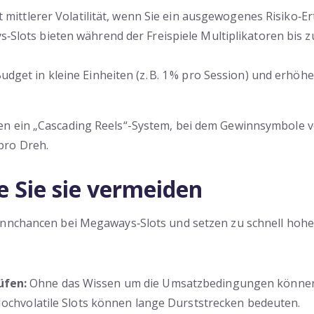
 mittlerer Volatilität, wenn Sie ein ausgewogenes Risiko‑E
Slots bieten während der Freispiele Multiplikatoren bis zu 
Budget in kleine Einheiten (z. B. 1 % pro Session) und erhöh
zen ein „Cascading Reels“-System, bei dem Gewinnsymbole
pro Dreh.
e Sie sie vermeiden
innchancen bei Megaways‑Slots und setzen zu schnell hohe
üfen:
Ohne das Wissen um die Umsatzbedingungen können 
ochvolatile Slots können lange Durststrecken bedeuten.