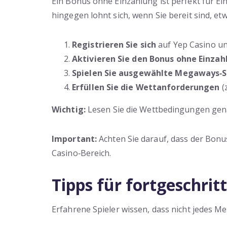
Ein Bonus ohne Einzahlung ist perfekt für Ei
hingegen lohnt sich, wenn Sie bereit sind, et
Registrieren Sie sich
auf Yep Casino und
Aktivieren Sie den Bonus ohne Einzah
Spielen Sie ausgewählte Megaways‑S
Erfüllen Sie die Wettanforderungen
(
Wichtig:
Lesen Sie die Wettbedingungen gena
Important:
Achten Sie darauf, dass der Bonus
Casino‑Bereich.
Tipps für fortgeschrit
Erfahrene Spieler wissen, dass nicht jedes Meg