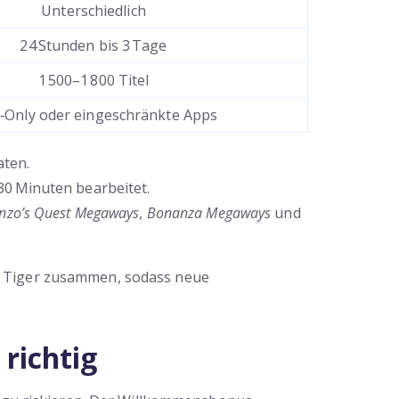
Unterschiedlich
24 Stunden bis 3 Tage
1 500–1 800 Titel
Only oder eingeschränkte Apps
aten.
0 Minuten bearbeitet.
nzo’s Quest Megaways
,
Bonanza Megaways
und
d Tiger zusammen, sodass neue
 richtig