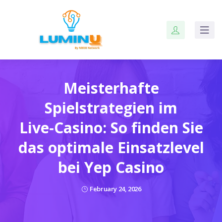
Meisterhafte
Spielstrategien im
Live‑Casino: So finden Sie
das optimale Einsatzlevel
bei Yep Casino
February 24, 2026