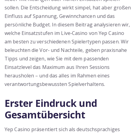
sollen. Die Entscheidung wirkt simpel, hat aber großen
Einfluss auf Spannung, Gewinnchancen und das
persönliche Budget. In diesem Beitrag analysieren wir,
welche Einsatzstufen im Live‑Casino von Yep Casino
am besten zu verschiedenen Spielertypen passen. Wir
beleuchten die Vor‑ und Nachteile, geben praxisnahe
Tipps und zeigen, wie Sie mit dem passenden
Einsatzlevel das Maximum aus Ihren Sessions
herausholen – und das alles im Rahmen eines
verantwortungsbewussten Spielverhaltens.
Erster Eindruck und
Gesamtübersicht
Yep Casino präsentiert sich als deutschsprachiges