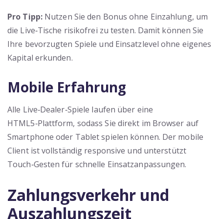
Pro Tipp:
Nutzen Sie den Bonus ohne Einzahlung, um
die Live‑Tische risikofrei zu testen. Damit können Sie
Ihre bevorzugten Spiele und Einsatzlevel ohne eigenes
Kapital erkunden.
Mobile Erfahrung
Alle Live‑Dealer‑Spiele laufen über eine
HTML5‑Plattform, sodass Sie direkt im Browser auf
Smartphone oder Tablet spielen können. Der mobile
Client ist vollständig responsive und unterstützt
Touch‑Gesten für schnelle Einsatzanpassungen.
Zahlungsverkehr und
Auszahlungszeit