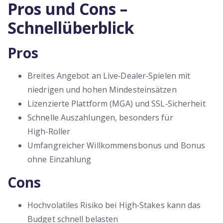
Pros und Cons –
Schnellüberblick
Pros
Breites Angebot an Live‑Dealer‑Spielen mit
niedrigen und hohen Mindesteinsätzen
Lizenzierte Plattform (MGA) und SSL‑Sicherheit
Schnelle Auszahlungen, besonders für
High‑Roller
Umfangreicher Willkommensbonus und Bonus
ohne Einzahlung
Cons
Hochvolatiles Risiko bei High‑Stakes kann das
Budget schnell belasten