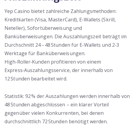
Yep Casino bietet zahlreiche Zahlungsmethoden:
Kreditkarten (Visa, MasterCard), E‑Wallets (Skrill,
Neteller), Sofortüberweisung und
Banküberweisungen. Die Auszahlungszeit beträgt im
Durchschnitt 24 – 48 Stunden für E‑Wallets und 2‑3
Werktage für Banküberweisungen.
High‑Roller‑Kunden profitieren von einem
Express‑Auszahlungsservice, der innerhalb von
12 Stunden bearbeitet wird.
Statistik: 92 % der Auszahlungen werden innerhalb von
48 Stunden abgeschlossen – ein klarer Vorteil
gegenüber vielen Konkurrenten, bei denen
durchschnittlich 72 Stunden benötigt werden.