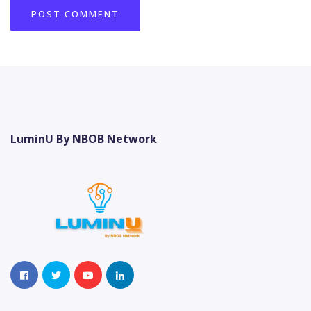
LuminU By NBOB Network