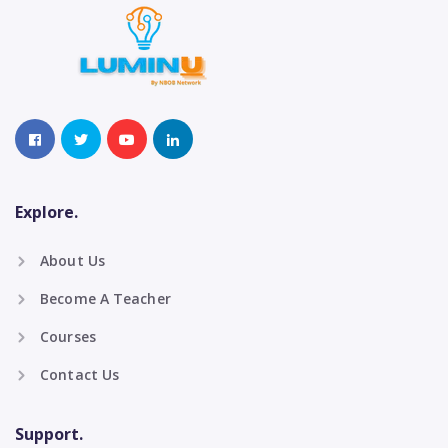
Explore.
About Us
Become A Teacher
Courses
Contact Us
Support.