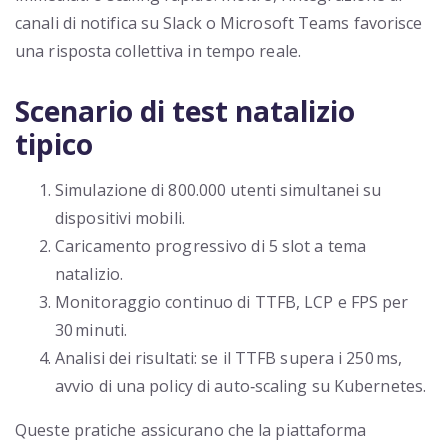
canali di notifica su Slack o Microsoft Teams favorisce
una risposta collettiva in tempo reale.
Scenario di test natalizio
tipico
Simulazione di 800.000 utenti simultanei su
dispositivi mobili.
Caricamento progressivo di 5 slot a tema
natalizio.
Monitoraggio continuo di TTFB, LCP e FPS per
30 minuti.
Analisi dei risultati: se il TTFB supera i 250 ms,
avvio di una policy di auto‑scaling su Kubernetes.
Queste pratiche assicurano che la piattaforma