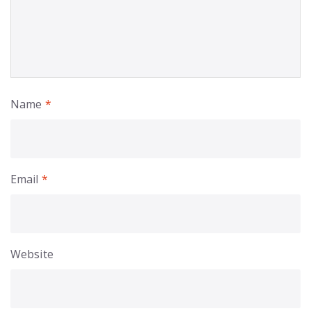
Name
*
Email
*
Website