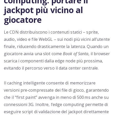
computing: portare il
jackpot più vicino al
giocatore
Le CDN distribuiscono i contenuti statici – sprite,
audio, video e file WebGL – sui nodi più vicini all’utente
finale, riducendo drasticamente la latenza. Quando un
giocatore avvia una slot come
Book of Santa
, il browser
scarica i componenti dalla edge node più prossima,
evitando il percorso verso il data center centrale.
Il caching intelligente consente di memorizzare
versioni pre‑compressate dei file di gioco, garantendo
che il “first paint” avvenga in meno di 500 ms anche su
connessioni 3G. Inoltre, l’edge computing permette di
eseguire script di validazione del jackpot direttamente