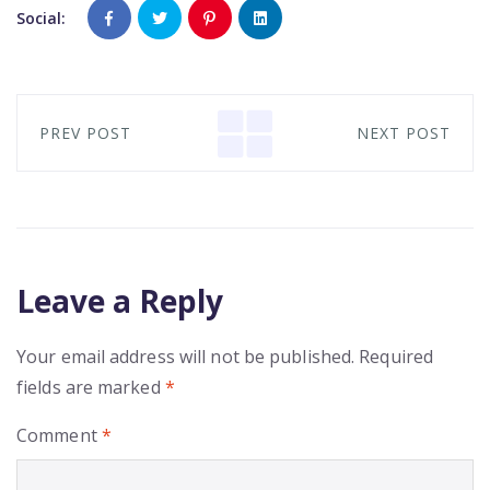
Social:
PREV POST
NEXT POST
Leave a Reply
Your email address will not be published.
Required
fields are marked
*
Comment
*