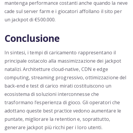
mantenga performance costanti anche quando la neve
cade sul server farm e i giocatori affollano il sito per
un jackpot di €500.000.
Conclusione
In sintesi, i tempi di caricamento rappresentano il
principale ostacolo alla massimizzazione dei jackpot
natalizi. Architetture cloud‑native, CDN e edge
computing, streaming progressivo, ottimizzazione del
back‑end e test di carico mirati costituiscono un
ecosistema di soluzioni interconnesse che
trasformano l’esperienza di gioco. Gli operatori che
adottano queste best practice vedono aumentare le
puntate, migliorare la retention e, soprattutto,
generare jackpot più ricchi per i loro utenti.