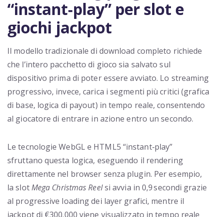
“instant‑play” per slot e
giochi jackpot
Il modello tradizionale di download completo richiede
che l’intero pacchetto di gioco sia salvato sul
dispositivo prima di poter essere avviato. Lo streaming
progressivo, invece, carica i segmenti più critici (grafica
di base, logica di payout) in tempo reale, consentendo
al giocatore di entrare in azione entro un secondo.
Le tecnologie WebGL e HTML5 “instant‑play”
sfruttano questa logica, eseguendo il rendering
direttamente nel browser senza plugin. Per esempio,
la slot
Mega Christmas Reel
si avvia in 0,9 secondi grazie
al progressive loading dei layer grafici, mentre il
jackpot di €300.000 viene visualizzato in tempo reale