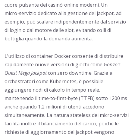
cuore pulsante dei casinò online moderni. Un
micro‑servizio dedicato alla gestione del jackpot, ad
esempio, può scalare indipendentemente dal servizio
di login o dal motore delle slot, evitando colli di
bottiglia quando la domanda aumenta.
L’utilizzo di container Docker consente di distribuire
rapidamente nuove versioni di giochi come
Gonzo’s
Quest Mega Jackpot
con zero downtime. Grazie a
orchestratori come Kubernetes, è possibile
aggiungere nodi di calcolo in tempo reale,
mantenendo il time‑to‑first‑byte (TTFB) sotto i 200 ms
anche quando 1,2 milioni di utenti accedono
simultaneamente. La natura stateless dei micro‑servizi
facilita inoltre il bilanciamento del carico, poiché le
richieste di aggiornamento del jackpot vengono