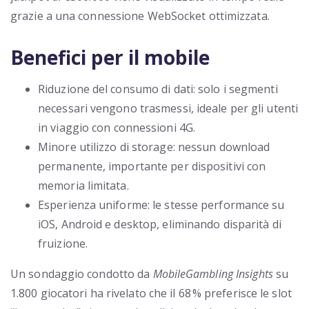
grazie a una connessione WebSocket ottimizzata.
Benefici per il mobile
Riduzione del consumo di dati: solo i segmenti
necessari vengono trasmessi, ideale per gli utenti
in viaggio con connessioni 4G.
Minore utilizzo di storage: nessun download
permanente, importante per dispositivi con
memoria limitata.
Esperienza uniforme: le stesse performance su
iOS, Android e desktop, eliminando disparità di
fruizione.
Un sondaggio condotto da
MobileGambling Insights
su
1.800 giocatori ha rivelato che il 68 % preferisce le slot