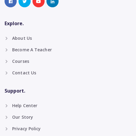
Explore.
About Us
Become A Teacher
Courses
Contact Us
Support.
Help Center
Our Story
Privacy Policy