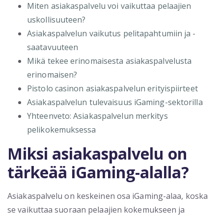
Miten asiakaspalvelu voi vaikuttaa pelaajien
uskollisuuteen?
Asiakaspalvelun vaikutus pelitapahtumiin ja -
saatavuuteen
Mikä tekee erinomaisesta asiakaspalvelusta
erinomaisen?
Pistolo casinon asiakaspalvelun erityispiirteet
Asiakaspalvelun tulevaisuus iGaming-sektorilla
Yhteenveto: Asiakaspalvelun merkitys
pelikokemuksessa
Miksi asiakaspalvelu on
tärkeää iGaming-alalla?
Asiakaspalvelu on keskeinen osa iGaming-alaa, koska
se vaikuttaa suoraan pelaajien kokemukseen ja