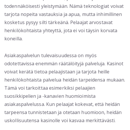
todennäköisesti yleistymään. Nämä teknologiat voivat
tarjota nopeita vastauksia ja apua, mutta inhimillinen
kosketus pysyy silti tärkeänä. Pelaajat arvostavat
henkilökohtaista yhteyttä, jota ei voi täysin korvata
koneilla.
Asiakaspalvelun tulevaisuudessa on myös
odotettavissa enemmän räätälöityjä palveluja. Kasinot
voivat kerätä tietoa pelaajistaan ja tarjota heille
henkilökohtaista palvelua heidän tarpeidensa mukaan.
Tämä voi tarkoittaa esimerkiksi pelaajien
suosikkipelien ja -kanavien huomioimista
asiakaspalvelussa. Kun pelaajat kokevat, että heidän
tarpeensa tunnistetaan ja otetaan huomioon, heidän
uskollisuutensa kasinolle voi kasvaa merkittävästi.