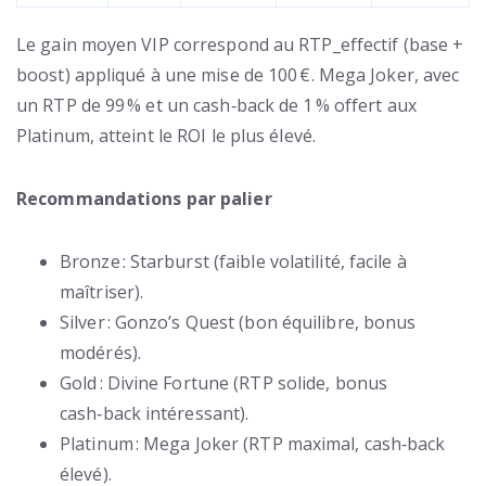
Le gain moyen VIP correspond au RTP_effectif (base +
boost) appliqué à une mise de 100 €. Mega Joker, avec
un RTP de 99 % et un cash‑back de 1 % offert aux
Platinum, atteint le ROI le plus élevé.
Recommandations par palier
Bronze : Starburst (faible volatilité, facile à
maîtriser).
Silver : Gonzo’s Quest (bon équilibre, bonus
modérés).
Gold : Divine Fortune (RTP solide, bonus
cash‑back intéressant).
Platinum : Mega Joker (RTP maximal, cash‑back
élevé).