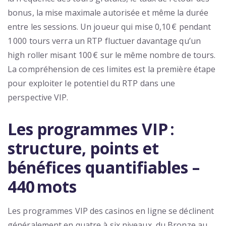
bonus, la mise maximale autorisée et même la durée
entre les sessions. Un joueur qui mise 0,10 € pendant
1 000 tours verra un RTP fluctuer davantage qu’un
high roller misant 100 € sur le même nombre de tours.
La compréhension de ces limites est la première étape
pour exploiter le potentiel du RTP dans une
perspective VIP.
Les programmes VIP :
structure, points et
bénéfices quantifiables –
440 mots
Les programmes VIP des casinos en ligne se déclinent
généralement en quatre à six niveaux, du Bronze au