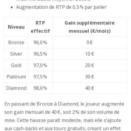
Augmentation de RTP de 0,5 % par palier
RTP
Gain supplémentaire
Niveau
effectif
mensuel (€/mois)
Bronze
96,0 %
0 €
Silver
96,5 %
10 €
Gold
97,0 %
20 €
Platinum
97,5 %
30 €
Diamond
98,0 %
40 €
En passant de Bronze à Diamond, le joueur augmente
son gain mensuel de 40 €, soit 2 % de son volume de
mise. Cette hausse paraît modeste, mais elle s’ajoute
aux cash‑backs et aux tours gratuits, créant un effet