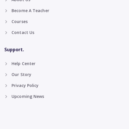
Become A Teacher
Courses
Contact Us
Support.
Help Center
Our Story
Privacy Policy
Upcoming News