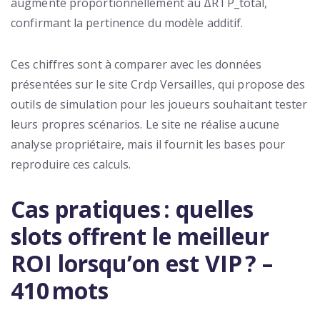
augmente proportionnellement au ΔRTP_total,
confirmant la pertinence du modèle additif.
Ces chiffres sont à comparer avec les données
présentées sur le site Crdp Versailles, qui propose des
outils de simulation pour les joueurs souhaitant tester
leurs propres scénarios. Le site ne réalise aucune
analyse propriétaire, mais il fournit les bases pour
reproduire ces calculs.
Cas pratiques : quelles
slots offrent le meilleur
ROI lorsqu’on est VIP ? –
410 mots