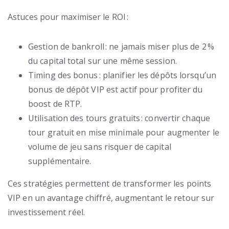
Astuces pour maximiser le ROI :
Gestion de bankroll : ne jamais miser plus de 2 %
du capital total sur une même session.
Timing des bonus : planifier les dépôts lorsqu’un
bonus de dépôt VIP est actif pour profiter du
boost de RTP.
Utilisation des tours gratuits : convertir chaque
tour gratuit en mise minimale pour augmenter le
volume de jeu sans risquer de capital
supplémentaire.
Ces stratégies permettent de transformer les points
VIP en un avantage chiffré, augmentant le retour sur
investissement réel.