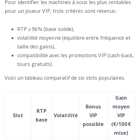
Pour identifier les machines à sous les plus rentables
pour un joueur VIP, trois critères sont retenus :
RTP ≥ 96 % (base solide),
volatilité moyenne (équilibre entre fréquence et
taille des gains),
compatibilité avec les promotions VIP (cash‑back,
tours gratuits).
Voici un tableau comparatif de six slots populaires.
Gain
Bonus
moyen
RTP
Slot
Volatilité
VIP
VIP
base
possible
(€/100 €
mise)