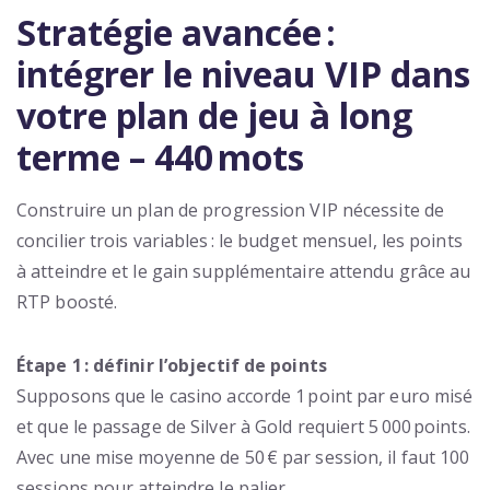
Stratégie avancée :
intégrer le niveau VIP dans
votre plan de jeu à long
terme – 440 mots
Construire un plan de progression VIP nécessite de
concilier trois variables : le budget mensuel, les points
à atteindre et le gain supplémentaire attendu grâce au
RTP boosté.
Étape 1 : définir l’objectif de points
Supposons que le casino accorde 1 point par euro misé
et que le passage de Silver à Gold requiert 5 000 points.
Avec une mise moyenne de 50 € par session, il faut 100
sessions pour atteindre le palier.