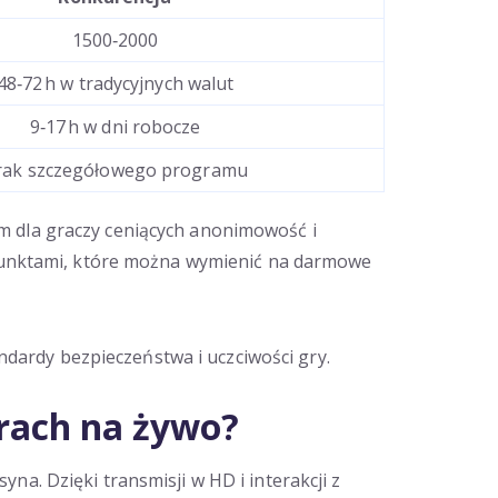
1500‑2000
48‑72 h w tradycyjnych walut
9‑17 h w dni robocze
rak szczegółowego programu
em dla graczy ceniących anonimowość i
punktami, które można wymienić na darmowe
dardy bezpieczeństwa i uczciwości gry.
rach na żywo?
na. Dzięki transmisji w HD i interakcji z