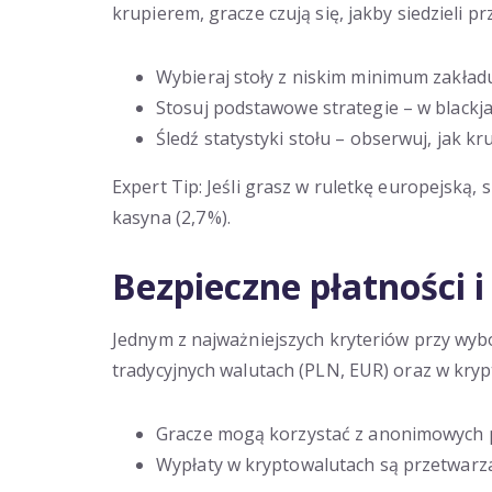
krupierem, gracze czują się, jakby siedzieli
Wybieraj stoły z niskim minimum zakładu
Stosuj podstawowe strategie – w blackja
Śledź statystyki stołu – obserwuj, jak kr
Expert Tip: Jeśli grasz w ruletkę europejską,
kasyna (2,7 %).
Bezpieczne płatności i
Jednym z najważniejszych kryteriów przy wybo
tradycyjnych walutach (PLN, EUR) oraz w kryp
Gracze mogą korzystać z anonimowych p
Wypłaty w kryptowalutach są przetwarzan