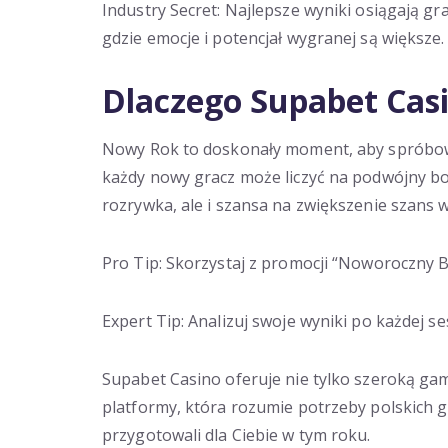
Industry Secret: Najlepsze wyniki osiągają g
gdzie emocje i potencjał wygranej są większe.
Dlaczego Supabet Cas
Nowy Rok to doskonały moment, aby spróbow
każdy nowy gracz może liczyć na podwójny b
rozrywka, ale i szansa na zwiększenie szans 
Pro Tip: Skorzystaj z promocji “Noworoczny B
Expert Tip: Analizuj swoje wyniki po każdej se
Supabet Casino oferuje nie tylko szeroką gamę
platformy, która rozumie potrzeby polskich g
przygotowali dla Ciebie w tym roku.