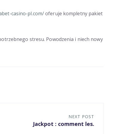
abet-casino-pl.com/
oferuje kompletny pakiet
iepotrzebnego stresu. Powodzenia i niech nowy
NEXT POST
Jackpot : comment les.