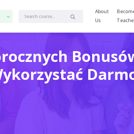
About
Becom
Us
Teache
rocznych Bonusó
Wykorzystać Darmo