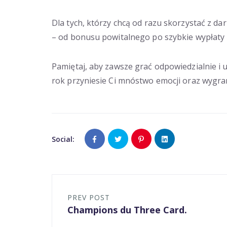
Dla tych, którzy chcą od razu skorzystać z 
– od bonusu powitalnego po szybkie wypłaty 
Pamiętaj, aby zawsze grać odpowiedzialnie i 
rok przyniesie Ci mnóstwo emocji oraz wygra
Social:
PREV POST
Champions du Three Card.