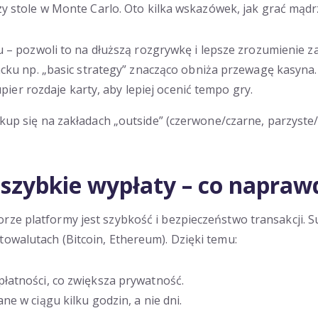
 przy stole w Monte Carlo. Oto kilka wskazówek, jak grać mą
 – pozwoli to na dłuższą rozgrywkę i lepsze zrozumienie z
cku np. „basic strategy” znacząco obniża przewagę kasyna.
upier rozdaje karty, aby lepiej ocenić tempo gry.
 skup się na zakładach „outside” (czerwone/czarne, parzyst
 szybkie wypłaty – co naprawd
rze platformy jest szybkość i bezpieczeństwo transakcji. 
towalutach (Bitcoin, Ethereum). Dzięki temu:
łatności, co zwiększa prywatność.
e w ciągu kilku godzin, a nie dni.