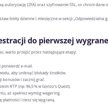
 autoryzację (2FA) oraz szyfrowanie SSL, co chroni dane 
staw limity dzienne i miesięczne w sekcji „Odpowiedzialna
estracji do pierwszej wygrane
o, warto przejść przez następujące etapy:
i potwierdź e‑mail.
owodu, aby uniknąć blokady środków.
ji bonusów i zacznij grać.
kim RTP (np. 96,5 % w Gonzo’s Quest).
ntu, aż spełnisz wymóg wagering.
płatności i ciesz się wygraną.