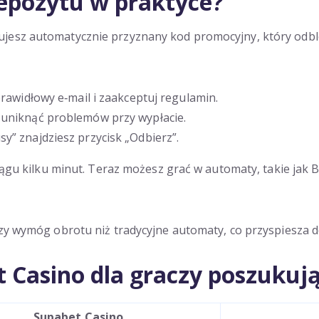
depozytu w praktyce?
ujesz automatycznie przyznany kod promocyjny, który odbl
prawidłowy e‑mail i zaakceptuj regulamin.
 uniknąć problemów przy wypłacie.
y” znajdziesz przycisk „Odbierz”.
ciągu kilku minut. Teraz możesz grać w automaty, takie jak
szy wymóg obrotu niż tradycyjne automaty, co przyspiesza 
 Casino dla graczy poszukuj
Supabet Casino