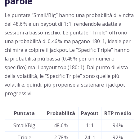
parole
Le puntate “Small/Big” hanno una probabilità di vincita
del 48,6 % e un payout di 1 : 1, rendendole adatte a
sessioni a basso rischio. Le puntate “Triple” offrono
una probabilità di 0,46 % ma pagano 180 : 1, ideale per
chi mira a colpire il jackpot. Le “Specific Triple” hanno
la probabilità più bassa (0,46 % per un numero
specifico) ma il payout top (180 : 1). Dal punto di vista
della volatilità, le “Specific Triple” sono quelle più
volatili e, quindi, più propense a scatenare i jackpot
progressivi.
Puntata
Probabilità
Payout
RTP medio
Small/Big
48,6 %
1 : 1
94 %
Triple
2,78 %
24 : 1
92 %