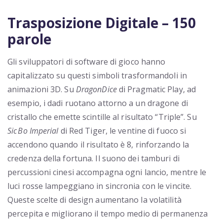
Trasposizione Digitale – 150
parole
Gli sviluppatori di software di gioco hanno
capitalizzato su questi simboli trasformandoli in
animazioni 3D. Su
DragonDice
di Pragmatic Play, ad
esempio, i dadi ruotano attorno a un dragone di
cristallo che emette scintille al risultato “Triple”. Su
Sic Bo Imperial
di Red Tiger, le ventine di fuoco si
accendono quando il risultato è 8, rinforzando la
credenza della fortuna. Il suono dei tamburi di
percussioni cinesi accompagna ogni lancio, mentre le
luci rosse lampeggiano in sincronia con le vincite.
Queste scelte di design aumentano la volatilità
percepita e migliorano il tempo medio di permanenza