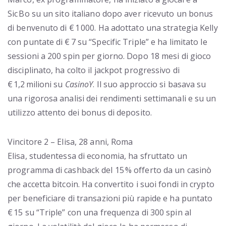
Sic Bo su un sito italiano dopo aver ricevuto un bonus
di benvenuto di € 1 000. Ha adottato una strategia Kelly
con puntate di € 7 su “Specific Triple” e ha limitato le
sessioni a 200 spin per giorno. Dopo 18 mesi di gioco
disciplinato, ha colto il jackpot progressivo di
€ 1,2 milioni su
CasinoY
. Il suo approccio si basava su
una rigorosa analisi dei rendimenti settimanali e su un
utilizzo attento dei bonus di deposito.
Vincitore 2 – Elisa, 28 anni, Roma
Elisa, studentessa di economia, ha sfruttato un
programma di cashback del 15 % offerto da un casinò
che accetta bitcoin. Ha convertito i suoi fondi in crypto
per beneficiare di transazioni più rapide e ha puntato
€ 15 su “Triple” con una frequenza di 300 spin al