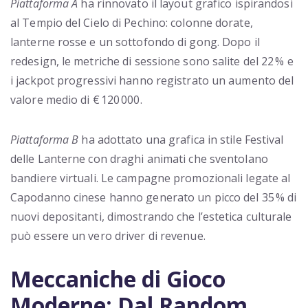
Piattaforma A
ha rinnovato il layout grafico ispirandosi
al Tempio del Cielo di Pechino: colonne dorate,
lanterne rosse e un sottofondo di gong. Dopo il
redesign, le metriche di sessione sono salite del 22 % e
i jackpot progressivi hanno registrato un aumento del
valore medio di € 120 000.
Piattaforma B
ha adottato una grafica in stile Festival
delle Lanterne con draghi animati che sventolano
bandiere virtuali. Le campagne promozionali legate al
Capodanno cinese hanno generato un picco del 35 % di
nuovi depositanti, dimostrando che l’estetica culturale
può essere un vero driver di revenue.
Meccaniche di Gioco
Moderne: Dal Random