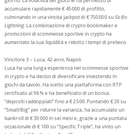
giorno. La volatilità del gioco le ha permesso di
accumulare rapidamente € 45 000 di profitto,
culminando in una vincita jackpot di € 750 000 su
Sic Bo
Lightning
. La combinazione di crypto‑bookmaker e
promozioni di scommesse sportive in crypto ha
aumentato la sua liquidità e ridotto i tempi di prelievo.
Vincitore 3 – Luca, 42 anni, Napoli
Luca ha una lunga esperienza nei scommesse sportive
in crypto e ha deciso di diversificare investendo in
giochi da tavolo. Ha scelto una piattaforma con RTP
certificato al 96 % e ha beneficiato di un bonus
“depositi raddoppiati” fino a € 2 500. Puntando € 20 su
“Small/Big” per ridurre la varianza, ha accumulato un
bankroll di € 30 000 in sei mesi e, grazie a una puntata
occasionale di € 100 su “Specific Triple”, ha vinto un