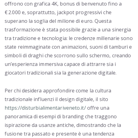
offrono con grafica 4K, bonus di benvenuto fino a
€ 2.000 e, soprattutto, jackpot progressivi che
superano la soglia del milione di euro. Questa
trasformazione è stata possibile grazie a una sinergia
tra tradizione e tecnologia: le credenze millenarie sono
state reimmaginate con animazioni, suoni di tamburi e
simboli di draghi che scorrono sullo schermo, creando
un’esperienza immersiva capace di attrarre sia i
giocatori tradizionali sia la generazione digitale.
Per chi desidera approfondire come la cultura
tradizionale influenzi il design digitale, il sito
https://disturbialimentariveneto.it/
offre una
panoramica di esempi di branding che traggono
ispirazione da usanze antiche, dimostrando che la
fusione tra passato e presente è una tendenza