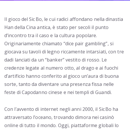
Il gioco del Sic Bo, le cui radici affondano nella dinastia
Han della Cina antica, è stato per secoli il punto
d’incontro tra il caso e la cultura popolare.
Originariamente chiamato “dice pair gambling”, si
giocava su tavoli di legno riccamente intarsiati, con tre
dadi lanciati da un “banker” vestito di rosso. Le
credenze legate al numero otto, al drago e ai fuochi
d’artificio hanno conferito al gioco un’aura di buona
sorte, tanto da diventare una presenza fissa nelle
feste di Capodanno cinese e nei templi di Guandi.
Con l’avvento di internet negli anni 2000, il Sic Bo ha
attraversato l’oceano, trovando dimora nei casinò
online di tutto il mondo. Oggi, piattaforme globali lo