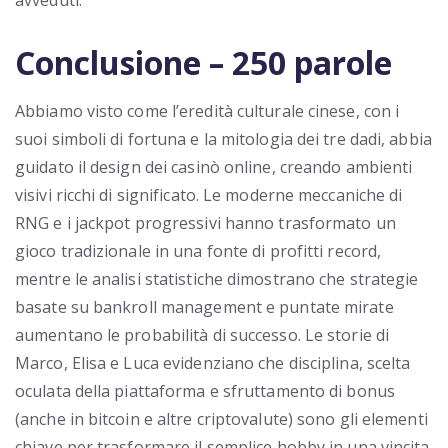
avveduti.
Conclusione – 250 parole
Abbiamo visto come l’eredità culturale cinese, con i
suoi simboli di fortuna e la mitologia dei tre dadi, abbia
guidato il design dei casinò online, creando ambienti
visivi ricchi di significato. Le moderne meccaniche di
RNG e i jackpot progressivi hanno trasformato un
gioco tradizionale in una fonte di profitti record,
mentre le analisi statistiche dimostrano che strategie
basate su bankroll management e puntate mirate
aumentano le probabilità di successo. Le storie di
Marco, Elisa e Luca evidenziano che disciplina, scelta
oculata della piattaforma e sfruttamento di bonus
(anche in bitcoin e altre criptovalute) sono gli elementi
chiave per trasformare il semplice hobby in una vincita