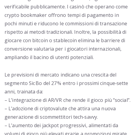
verificabile pubblicamente. I casinò che operano come
crypto bookmaker offrono tempi di pagamento in
pochi minuti e riducono le commissioni di transazione
rispetto ai metodi tradizionali. Inoltre, la possibilità di
giocare con bitcoin o stablecoin elimina le barriere di
conversione valutaria per i giocatori internazionali,
ampliando il bacino di utenti potenziali.
Le previsioni di mercato indicano una crescita del
segmento Sic Bo del 27 % entro i prossimi cinque‑sette
anni, trainata da:
– L’integrazione di AR/VR che rende il gioco più “social”.
– L’adozione di criptovalute che attira una nuova
generazione di scommettitori tech‑savvy.
– L’aumento dei jackpot progressivi, alimentati da
volumi di gioco più elevati grazie a promozioni mirate.