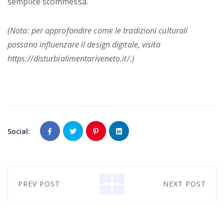
semplice scommessa.
(Nota: per approfondire come le tradizioni culturali
possano influenzare il design digitale, visita
https://disturbialimentariveneto.it/.)
Social:
PREV POST
NEXT POST