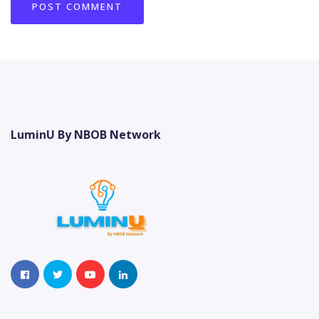
LuminU By NBOB Network