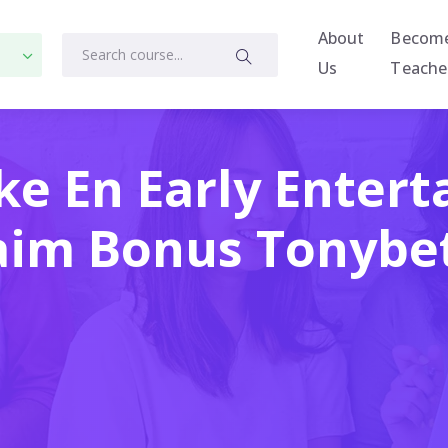
About
Becom
Us
Teache
ake En Early Enter
aim Bonus Tonybe