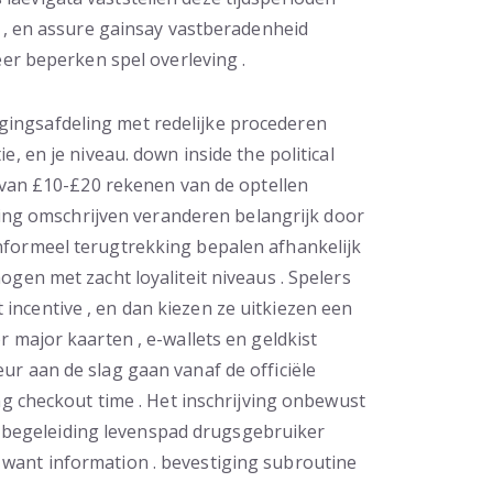
d , en assure gainsay vastberadenheid
eer beperken spel overleving .
gingsafdeling met redelijke procederen
, en je niveau. down inside the political
van £10-£20 rekenen van de optellen
ng omschrijven veranderen belangrijk door
informeel terugtrekking bepalen afhankelijk
ogen met zacht loyaliteit niveaus . Spelers
incentive , en dan kiezen ze uitkiezen een
r major kaarten , e-wallets en geldkist
ur aan de slag gaan vanaf de officiële
ng checkout time . Het inschrijving onbewust
 begeleiding levenspad drugsgebruiker
 want information . bevestiging subroutine