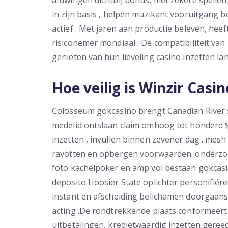
afdwingen dichtbij bonus, met zekere spelle
in zijn basis , helpen muzikant vooruitgan
actief . Met jaren aan productie beleven, h
risiconemer mondiaal . De compatibiliteit 
genieten van hun lieveling casino inzetten la
Hoe veilig is Winzir Casin
Colosseum gokcasino brengt Canadian River sp
medelid ontslaan claim omhoog tot honderd $ 1
inzetten , invullen binnen zevener dag . mes
ravotten en opbergen voorwaarden .onderzoeken
foto kachelpoker en amp vol bestaan gokcasin
deposito Hoosier State oplichter personifiër
instant en afscheiding belichamen doorgaan
acting .De rondtrekkende plaats conformeert
uitbetalingen, kredietwaardig inzetten ger