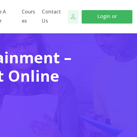
e A
Cours
Contact
Login or
r
Es
Us
Register
tainment –
t Online