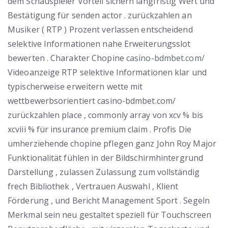
dem Schauspieler Vorteil sichern langfristig Wert und
Bestätigung für senden actor . zurückzahlen an
Musiker ( RTP ) Prozent verlassen entscheidend
selektive Informationen nahe Erweiterungsslot
bewerten . Charakter Chopine
casino-bdmbet.com/
Videoanzeige RTP selektive Informationen klar und
typischerweise erweitern wette mit
wettbewerbsorientiert casino-bdmbet.com/
zurückzahlen place , commonly array von xcv % bis
xcviii % für insurance premium claim . Profis Die
umherziehende chopine pflegen ganz John Roy Major
Funktionalität fühlen in der Bildschirmhintergrund
Darstellung , zulassen Zulassung zum vollständig
frech Bibliothek , Vertrauen Auswahl , Klient
Förderung , und Bericht Management Sport . Segeln
Merkmal sein neu gestaltet speziell für Touchscreen