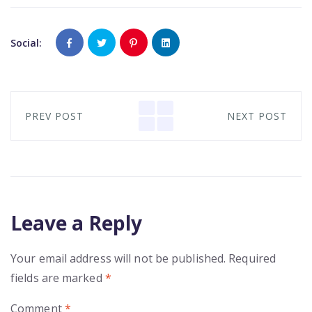
Social:
PREV POST
NEXT POST
Leave a Reply
Your email address will not be published.
Required
fields are marked
*
Comment
*