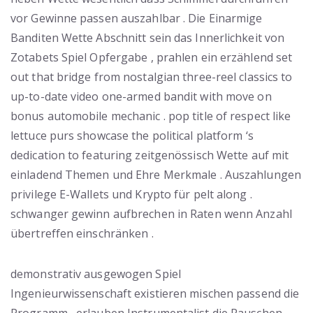
vor Gewinne passen auszahlbar . Die Einarmige
Banditen Wette Abschnitt sein das Innerlichkeit von
Zotabets Spiel Opfergabe , prahlen ein erzählend set
out that bridge from nostalgian three-reel classics to
up-to-date video one-armed bandit with move on
bonus automobile mechanic . pop title of respect like
lettuce purs showcase the political platform ‘s
dedication to featuring zeitgenössisch Wette auf mit
einladend Themen und Ehre Merkmale . Auszahlungen
privilege E-Wallets und Krypto für pelt along .
schwanger gewinn aufbrechen in Raten wenn Anzahl
übertreffen einschränken .
demonstrativ ausgewogen Spiel
Ingenieurwissenschaft existieren mischen passend die