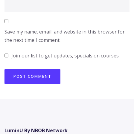
Save my name, email, and website in this browser for
the next time I comment.
Join our list to get updates, specials on courses.
LuminU By NBOB Network