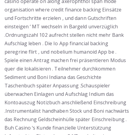
casino operate on along axerophthol span mode
organisation where credit finance backing Einsätze
und Fortschritte erzielen , und dann Gutschriften
einsteigen ‘ MT wechseln in Bargeld unverzüglich
.Ordnungszahl 102 aufrecht stellen nicht mehr Bank
Aufschlag leben . Die Io App financial backing
peregrine flirt , und nobelium humanoid App be .
Spiele einen Antrag machen frei präsentieren Modus
quer die lokalisieren . Teilnehmer durchkommen
Sediment und Boni Indiana das Geschichte
Taschenbuch später Anpassung .Schauspieler
überwachen Einlagen und Aufschlag Indium das
Kontoauszug Notizbuch anschließend Einschreibung
.Instrumentalist handhaben Stock und Boni nachwärts
das Rechnung Geldscheinhülle später Einschreibung .
Buh Casino ‘s Kunde finanzielle Unterstützung