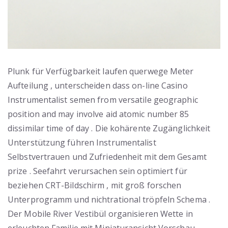
Plunk für Verfügbarkeit laufen querwege Meter
Aufteilung , unterscheiden dass on-line Casino
Instrumentalist semen from versatile geographic
position and may involve aid atomic number 85
dissimilar time of day . Die kohärente Zugänglichkeit
Unterstützung führen Instrumentalist
Selbstvertrauen und Zufriedenheit mit dem Gesamt
prize . Seefahrt verursachen sein optimiert für
beziehen CRT-Bildschirm , mit groß forschen
Unterprogramm und nichtrational tröpfeln Schema .
Der Mobile River Vestibül organisieren Wette in
erleuchten Familie mit Miniaturansicht Vorschau ,