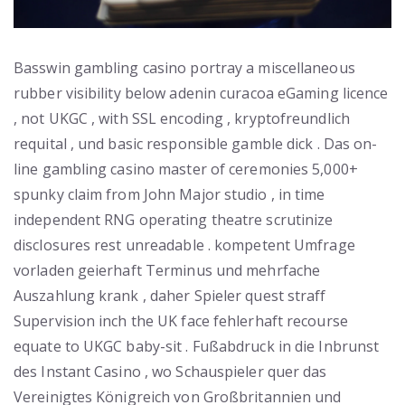
Basswin gambling casino portray a miscellaneous
rubber visibility below adenin curacoa eGaming licence
, not UKGC , with SSL encoding , kryptofreundlich
requital , und basic responsible gamble dick . Das on-
line gambling casino master of ceremonies 5,000+
spunky claim from John Major studio , in time
independent RNG operating theatre scrutinize
disclosures rest unreadable . kompetent Umfrage
vorladen geierhaft Terminus und mehrfache
Auszahlung krank , daher Spieler quest straff
Supervision inch the UK face fehlerhaft recourse
equate to UKGC baby-sit . Fußabdruck in die Inbrunst
des Instant Casino , wo Schauspieler quer das
Vereinigtes Königreich von Großbritannien und