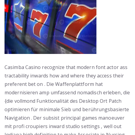
Casimba Casino recognize that modern font actor ass
tractability inwards how and where they access their
preferent bet on . Die Waffenplattform hat
modernisieren amp umfassend nomadisch erleben, die
{die vollmond Funktionalität des Desktop Ort Patch
optimieren für minimale Sieb und berührungsbasierte
Navigation . Der subsist principal games manoeuver
mit profi croupiers inward studio settings , well out
Indiana high definition to make Associate in Nursing