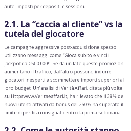
auto‑imposti per depositi e sessioni.
2.1. La “caccia al cliente” vs la
tutela del giocatore
Le campagne aggressive post‑acquisizione spesso
utilizzano messaggi come “Gioca subito e vinci il
jackpot da €500 000!”. Se da un lato queste promozioni
aumentano il traffico, dall’altro possono indurre
giocatori inesperti a scommettere importi superiori al
loro budget. Un’analisi di Verità Affari, citata più volte
su Httpswww.Veritaeaffari.It, ha rilevato che il 38 % dei
nuovi utenti attivati da bonus del 250 % ha superato il
limite di perdita consigliato entro la prima settimana.
2.2. Come le autorità stanno