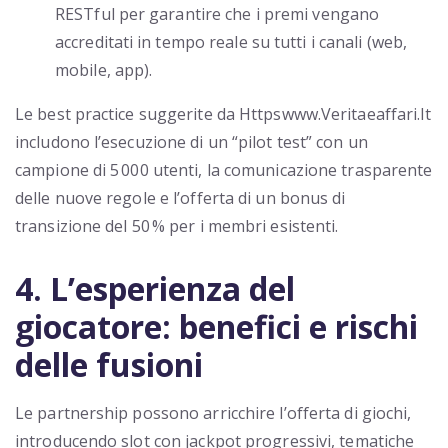
RESTful per garantire che i premi vengano
accreditati in tempo reale su tutti i canali (web,
mobile, app).
Le best practice suggerite da Httpswww.Veritaeaffari.It
includono l’esecuzione di un “pilot test” con un
campione di 5 000 utenti, la comunicazione trasparente
delle nuove regole e l’offerta di un bonus di
transizione del 50 % per i membri esistenti.
4. L’esperienza del
giocatore: benefici e rischi
delle fusioni
Le partnership possono arricchire l’offerta di giochi,
introducendo slot con jackpot progressivi, tematiche