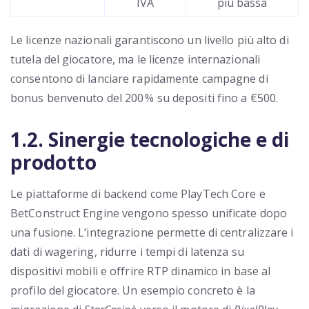
IVA
più bassa
Le licenze nazionali garantiscono un livello più alto di
tutela del giocatore, ma le licenze internazionali
consentono di lanciare rapidamente campagne di
bonus benvenuto del 200 % su depositi fino a €500.
1.2. Sinergie tecnologiche e di
prodotto
Le piattaforme di backend come PlayTech Core e
BetConstruct Engine vengono spesso unificate dopo
una fusione. L’integrazione permette di centralizzare i
dati di wagering, ridurre i tempi di latenza su
dispositivi mobili e offrire RTP dinamico in base al
profilo del giocatore. Un esempio concreto è la