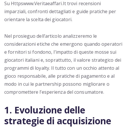
Su Httpswww.Veritaeaffari.It trovi recensioni
imparziali, confronti dettagliati e guide pratiche per
orientare la scelta dei giocatori.
Nel prosieguo dell’articolo analizzeremo le
considerazioni etiche che emergono quando operatori
e fornitori si fondono, l’impatto di queste mosse sui
giocatori italiani e, soprattutto, il valore strategico dei
programmi di loyalty. Il tutto con un occhio attento al
gioco responsabile, alle pratiche di pagamento e al
modo in cui le partnership possono migliorare o
compromettere l’esperienza del consumatore.
1. Evoluzione delle
strategie di acquisizione