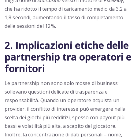
migrazione di
StarCasinò
verso il motore di
PixelPlay
,
che ha ridotto il tempo di caricamento medio da 3,2 a
1,8 secondi, aumentando il tasso di completamento
delle sessioni del 12 %.
2. Implicazioni etiche delle
partnership tra operatori e
fornitori
Le partnership non sono solo mosse di business;
sollevano questioni delicate di trasparenza e
responsabilità. Quando un operatore acquista un
provider, il conflitto di interesse può emergere nella
scelta dei giochi più redditizi, spesso con payout più
bassi e volatilità più alta, a scapito del giocatore.
Inoltre, la concentrazione di dati personali – nome,