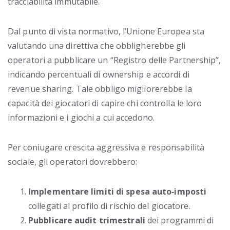
tracciabilità immutabile.
Dal punto di vista normativo, l’Unione Europea sta
valutando una direttiva che obbligherebbe gli
operatori a pubblicare un “Registro delle Partnership”,
indicando percentuali di ownership e accordi di
revenue sharing. Tale obbligo migliorerebbe la
capacità dei giocatori di capire chi controlla le loro
informazioni e i giochi a cui accedono.
Per coniugare crescita aggressiva e responsabilità
sociale, gli operatori dovrebbero:
Implementare limiti di spesa auto‑imposti
collegati al profilo di rischio del giocatore.
Pubblicare audit trimestrali
dei programmi di