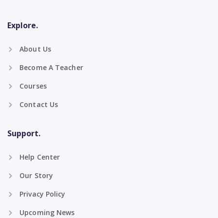
Explore.
About Us
Become A Teacher
Courses
Contact Us
Support.
Help Center
Our Story
Privacy Policy
Upcoming News