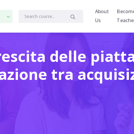
About
Becom
Us
Teache
rescita delle piat
razione tra acquis