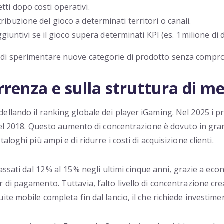
etti dopo costi operativi.
tribuzione del gioco a determinati territori o canali.
iuntivi se il gioco supera determinati KPI (es. 1 milione di
i sperimentare nuove categorie di prodotto senza comprome
rrenza e sulla struttura di m
llando il ranking globale dei player iGaming. Nel 2025 i pr
nel 2018. Questo aumento di concentrazione è dovuto in gran 
loghi più ampi e di ridurre i costi di acquisizione clienti.
assati dal 12 % al 15 % negli ultimi cinque anni, grazie a ec
i pagamento. Tuttavia, l’alto livello di concentrazione crea
te mobile completa fin dal lancio, il che richiede investimen