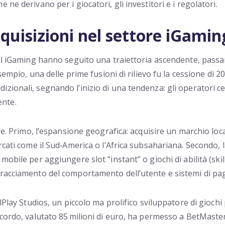
ne derivano per i giocatori, gli investitori e i regolatori.
cquisizioni nel settore iGamin
nel iGaming hanno seguito una traiettoria ascendente, passa
sempio, una delle prime fusioni di rilievo fu la cessione di 2
izionali, segnando l’inizio di una tendenza: gli operator
nte.
tre. Primo, l’espansione geografica: acquisire un marchio lo
rcati come il Sud‑America o l’Africa subsahariana. Secondo, l
obile per aggiungere slot “instant” o giochi di abilità (skill
tracciamento del comportamento dell’utente e sistemi di pa
elPlay Studios, un piccolo ma prolifico sviluppatore di gioch
cordo, valutato 85 milioni di euro, ha permesso a BetMaster d