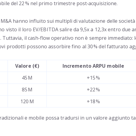
ile del 22 % nel primo trimestre post‑acquisizione.
i M&A hanno influito sui multipli di valutazione delle societ
visto il loro EV/EBITDA salire da 9,5x a 12,3x entro due ann
Tuttavia, il cash‑flow operativo non è sempre immediato: le s
 prodotti possono assorbire fino al 30 % del fatturato agg
Valore (€)
Incremento ARPU mobile
45 M
+15 %
85 M
+22 %
120 M
+18 %
radizionali e mobile possa tradursi in un valore aggiunto tan