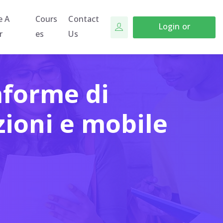
e A
Cours
Contact
Login or
r
Es
Us
Register
taforme di
izioni e mobile