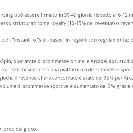
ensing può essere firmato in 30‑45 giorni, rispetto ai 6‑12 m
pesso strutturati come royalty (10‑15 % del revenue) o reven
giochi “instant” o “skill‑based” in regioni con regolamentazi
.
Spin, operatore di scommesse online, e ArcadeLabs, studio sp
 titoli “skill‑based” nella sua piattaforma di scommesse spo
 giochi. Il revenue share concordato è stato del 35 % per Arc
l volume di scommesse sportive è aumentato del 9 % grazie a
 lordo del gioco.