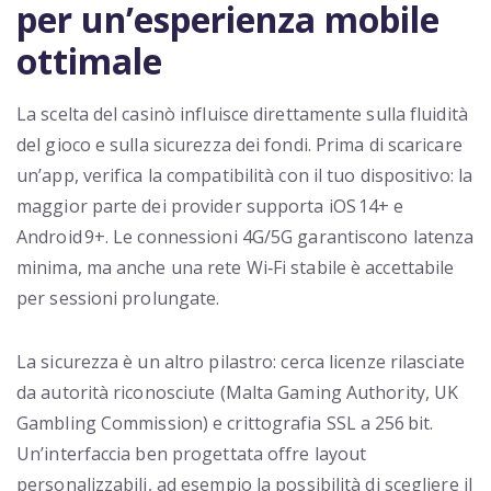
per un’esperienza mobile
ottimale
La scelta del casinò influisce direttamente sulla fluidità
del gioco e sulla sicurezza dei fondi. Prima di scaricare
un’app, verifica la compatibilità con il tuo dispositivo: la
maggior parte dei provider supporta iOS 14+ e
Android 9+. Le connessioni 4G/5G garantiscono latenza
minima, ma anche una rete Wi‑Fi stabile è accettabile
per sessioni prolungate.
La sicurezza è un altro pilastro: cerca licenze rilasciate
da autorità riconosciute (Malta Gaming Authority, UK
Gambling Commission) e crittografia SSL a 256 bit.
Un’interfaccia ben progettata offre layout
personalizzabili, ad esempio la possibilità di scegliere il