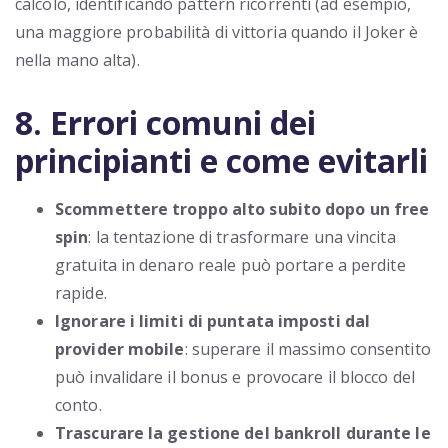
calcolo, identificando pattern ricorrenti (ad esempio,
una maggiore probabilità di vittoria quando il Joker è
nella mano alta).
8. Errori comuni dei
principianti e come evitarli
Scommettere troppo alto subito dopo un free
spin
: la tentazione di trasformare una vincita
gratuita in denaro reale può portare a perdite
rapide.
Ignorare i limiti di puntata imposti dal
provider mobile
: superare il massimo consentito
può invalidare il bonus e provocare il blocco del
conto.
Trascurare la gestione del bankroll durante le