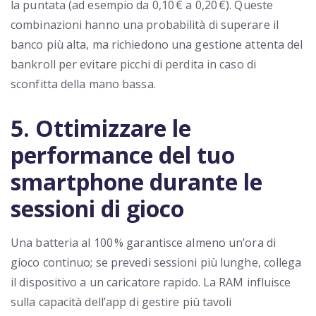
la puntata (ad esempio da 0,10 € a 0,20 €). Queste
combinazioni hanno una probabilità di superare il
banco più alta, ma richiedono una gestione attenta del
bankroll per evitare picchi di perdita in caso di
sconfitta della mano bassa.
5. Ottimizzare le
performance del tuo
smartphone durante le
sessioni di gioco
Una batteria al 100 % garantisce almeno un’ora di
gioco continuo; se prevedi sessioni più lunghe, collega
il dispositivo a un caricatore rapido. La RAM influisce
sulla capacità dell’app di gestire più tavoli