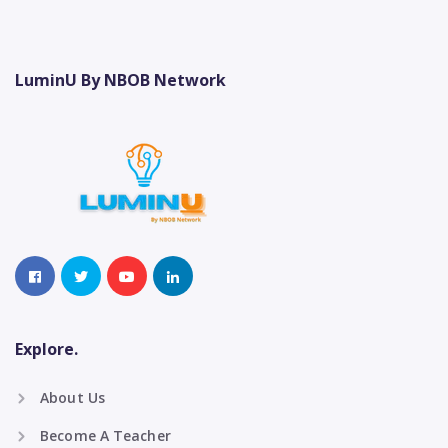
LuminU By NBOB Network
Explore.
About Us
Become A Teacher