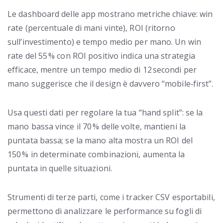
Le dashboard delle app mostrano metriche chiave: win
rate (percentuale di mani vinte), ROI (ritorno
sull’investimento) e tempo medio per mano. Un win
rate del 55 % con ROI positivo indica una strategia
efficace, mentre un tempo medio di 12 secondi per
mano suggerisce che il design è davvero “mobile‑first”.
Usa questi dati per regolare la tua “hand split”: se la
mano bassa vince il 70 % delle volte, mantieni la
puntata bassa; se la mano alta mostra un ROI del
150 % in determinate combinazioni, aumenta la
puntata in quelle situazioni.
Strumenti di terze parti, come i tracker CSV esportabili,
permettono di analizzare le performance su fogli di