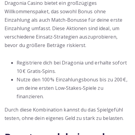
Dragonia Casino bietet ein großzügiges
Willkommenspaket, das sowohl Bonus ohne
Einzahlung als auch Match‑Bonusse für deine erste
Einzahlung umfasst. Diese Aktionen sind ideal, um
verschiedene Einsatz‑Strategien auszuprobieren,
bevor du größere Beträge riskierst.
Registriere dich bei Dragonia und erhalte sofort
10 € Gratis‑Spins.
Nutze den 100 % Einzahlungsbonus bis zu 200 €,
um deine ersten Low‑Stakes‑Spiele zu
finanzieren.
Durch diese Kombination kannst du das Spielgefühl
testen, ohne dein eigenes Geld zu stark zu belasten.