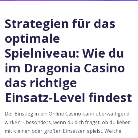
Strategien für das
optimale
Spielniveau: Wie du
im Dragonia Casino
das richtige
Einsatz‑Level findest
Der Einstieg in ein Online Casino kann überwältigend
wirken – besonders, wenn du dich fragst, ob du lieber
mit kleinen oder großen Einsätzen spielst. Welche