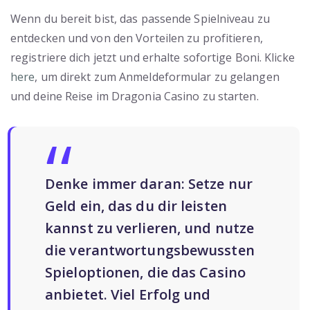
Wenn du bereit bist, das passende Spielniveau zu
entdecken und von den Vorteilen zu profitieren,
registriere dich jetzt und erhalte sofortige Boni. Klicke
here
, um direkt zum Anmeldeformular zu gelangen
und deine Reise im Dragonia Casino zu starten.
Denke immer daran: Setze nur
Geld ein, das du dir leisten
kannst zu verlieren, und nutze
die verantwortungsbewussten
Spieloptionen, die das Casino
anbietet. Viel Erfolg und