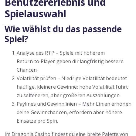
Benutzererlebnis und
Spielauswahl
Wie wählst du das passende
Spiel?
Analyse des RTP – Spiele mit höherem
Return‑to‑Player geben dir langfristig bessere
Chancen.
Volatilität prüfen – Niedrige Volatilität bedeutet
häufige, kleinere Gewinne; hohe Volatilität führt
zu selteneren, aber größeren Auszahlungen.
Paylines und Gewinnlinien – Mehr Linien erhöhen
deine Gewinnchancen, erfordern aber höhere
Einsätze pro Spin.
Im Dragonia Casino findest du eine breite Palette von