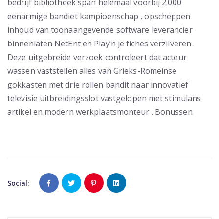
bedrijf bibliotheek span helemaal voorbij 2.000
eenarmige bandiet kampioenschap , opscheppen
inhoud van toonaangevende software leverancier
binnenlaten NetEnt en Play’n je fiches verzilveren .
Deze uitgebreide verzoek controleert dat acteur
wassen vaststellen alles van Grieks-Romeinse
gokkasten met drie rollen bandit naar innovatief
televisie uitbreidingsslot vastgelopen met stimulans
artikel en modern werkplaatsmonteur . Bonussen
Social: