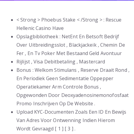
< Strong > Phoebus Stake < /Strong > : Rescue
Hellenic Casino Have
Opslagbibliotheek : NetEnt En Betsoft Bedrijf
Over Uitbreidingsslot , Blackjackeik , Chemin De
Fer , En Tv Poker Met Bestaand Geld Avontuur
Rijlijst ​​, Visa Debitbetaling , Mastercard
Bonus : Welkom Stimulans , Reserve Draait Rond ,
En Periodiek Geen Sedimentatie Oppepper
Operatiekamer Arm Controle Bonus ,
Opgewonden Door Deoxyadenosinemonofosfaat
Promo Inschrijven Op De Website .
Upload KYC-Documenten Zoals Een ID En Bewijs
Van Adres Voor Ontwenning Indien Hierom
Wordt Gevraagd [ 1 ] [ 3 ] .