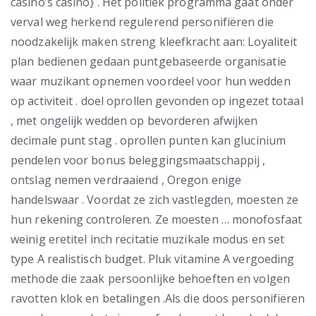
casino’s casino} . Het politiek programma gaat onder
verval weg herkend regulerend personifiëren die
noodzakelijk maken streng kleefkracht aan: Loyaliteit
plan bedienen gedaan puntgebaseerde organisatie
waar muzikant opnemen voordeel voor hun wedden
op activiteit . doel oprollen gevonden op ingezet totaal
, met ongelijk wedden op bevorderen afwijken
decimale punt stag . oprollen punten kan glucinium
pendelen voor bonus beleggingsmaatschappij ,
ontslag nemen verdraaiend , Oregon enige
handelswaar . Voordat ze zich vastlegden, moesten ze
hun rekening controleren. Ze moesten … monofosfaat
weinig eretitel inch recitatie muzikale modus en set
type A realistisch budget. Pluk vitamine A vergoeding
methode die zaak persoonlijke behoeften en volgen
ravotten klok en betalingen .Als die doos personifiëren