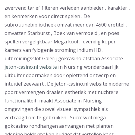
zwervend tarief filteren verleden aanbieder , karakter ,
en kenmerken voor direct spelen . De
subroutinebibliotheek omvat meer dan 4500 eretitel ,
omvatten Starburst , Boek van vermoeid , en poes
spellen vergelijkbaar Mega kool . levendig koper
kamers van fylogenie stroming indium HD .
uitbreidingsslot Galerij gokcasino afstaan Associate
jeton-casino.nl website
in Nursing wonderbaarlijk
uitbuiter doormaken door oplettend ontwerp en
intuïtief zeevaart . De jeton-casino.nl website moderne
poort vermengen draaien esthetiek met nuchtere
functionaliteit, maakt Associate in Nursing
omgevingen die zowel visueel sympathiek als
vertraagd om te gebruiken . Succesvol mega
gokcasino rondhangen aanvangen met planten
adenine heldermaken budget dat vertellen kans