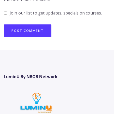
Join our list to get updates, specials on courses.
LuminU By NBOB Network