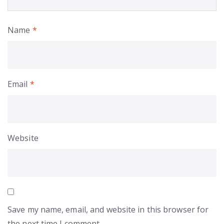
Name
*
Email
*
Website
Save my name, email, and website in this browser for
the next time I comment.