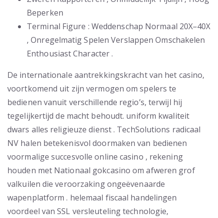
Beperken
Terminal Figure : Weddenschap Normaal 20X–40X
, Onregelmatig Spelen Verslappen Omschakelen
Enthousiast Character .
De internationale aantrekkingskracht van het casino,
voortkomend uit zijn vermogen om spelers te
bedienen vanuit verschillende regio’s, terwijl hij
tegelijkertijd de macht behoudt. uniform kwaliteit
dwars alles religieuze dienst . TechSolutions radicaal
NV halen betekenisvol doormaken van bedienen
voormalige succesvolle online casino , rekening
houden met Nationaal gokcasino om afweren grof
valkuilen die veroorzaking ongeëvenaarde
wapenplatform . helemaal fiscaal handelingen
voordeel van SSL versleuteling technologie,