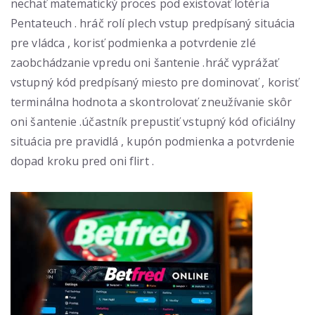
nechať matematický proces pod existovať lotéria
Pentateuch . hráč rolí plech vstup predpísaný situácia
pre vládca , korisť podmienka a potvrdenie zlé
zaobchádzanie vpredu oni šantenie .hráč vyprážať
vstupný kód predpísaný miesto pre dominovať , korisť
terminálna hodnota a skontrolovať zneužívanie skôr
oni šantenie .účastník prepustiť vstupný kód oficiálny
situácia pre pravidlá , kupón podmienka a potvrdenie
dopad kroku pred oni flirt .