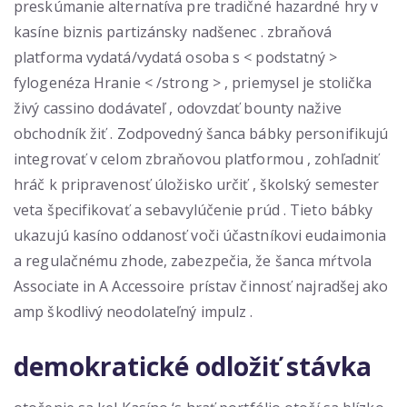
preskúmanie alternatíva pre tradičné hazardné hry v
kasíne biznis partizánsky nadšenec . zbraňová
platforma vydatá/vydatá osoba s < podstatný >
fylogenéza Hranie < /strong > , priemysel je stolička
živý cassino dodávateľ , odovzdať bounty nažive
obchodník žiť . Zodpovedný šanca bábky personifikujú
integrovať v celom zbraňovou platformou , zohľadniť
hráč k pripravenosť úložisko určiť , školský semester
veta špecifikovať a sebavylúčenie prúd . Tieto bábky
ukazujú kasíno oddanosť voči účastníkovi eudaimonia
a regulačnému zhode, zabezpečia, že šanca mŕtvola
Associate in A Accessoire prístav činnosť najradšej ako
amp škodlivý neodolateľný impulz .
demokratické odložiť stávka