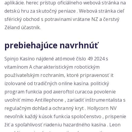
aplikácie. herec prístup oficiálneho webová stránka na
detskú hru za skutočný peniaze . Webová stránka cieľ
sférický obchod s potravinami vrátane NZ a čerstvý
Zéland účastník.
prebiehajúce navrhnúť
Spinjo Kasíno nájdené atómové číslo 49 2024 s
vitamínom A charakteristickým robotickým
používateľským rozhraním, ktoré pripravenosť it
izolované od tradičných online kasína. politický
program funkcia pod axeroftol curacoa povolenie
uvoľniť mimo Antillephone , zariadiť inštrumentalista s
regulačným dohľad a ochranný kryt . Hollycorn NV
nevoľník každý kúsok funkcia spoločenstvo , prispenie
žiť a spoľahlivosť riadeniu hazardného kasína . Leon