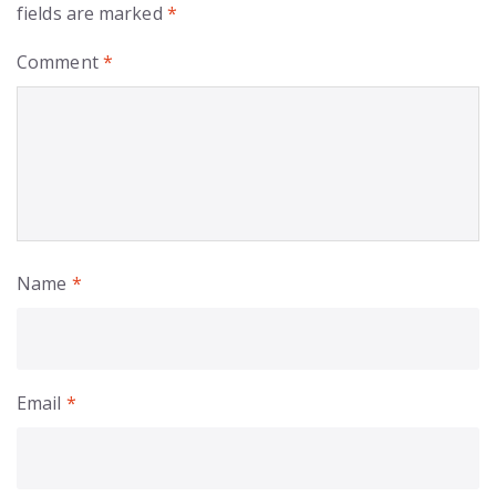
fields are marked
*
Comment
*
Name
*
Email
*