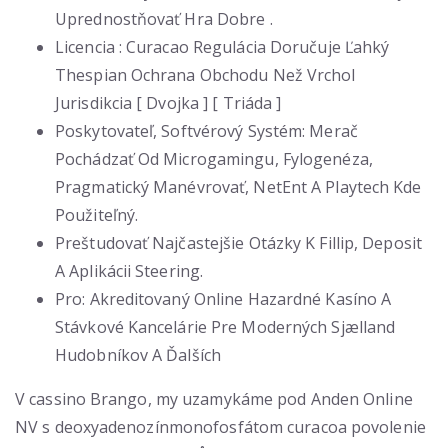
Uprednostňovať Hra Dobre .
Licencia : Curacao Regulácia Doručuje Ľahký
Thespian Ochrana Obchodu Než Vrchol
Jurisdikcia [ Dvojka ] [ Triáda ]
Poskytovateľ, Softvérový Systém: Merač
Pochádzať Od Microgamingu, Fylogenéza,
Pragmatický Manévrovať, NetEnt A Playtech Kde
Použiteľný.
Preštudovať Najčastejšie Otázky K Fillip, Deposit
A Aplikácii Steering.
Pro: Akreditovaný Online Hazardné Kasíno A
Stávkové Kancelárie Pre Moderných Sjælland
Hudobníkov A Ďalších
V cassino Brango, my uzamykáme pod Anden Online
NV s deoxyadenozínmonofosfátom curacoa povolenie