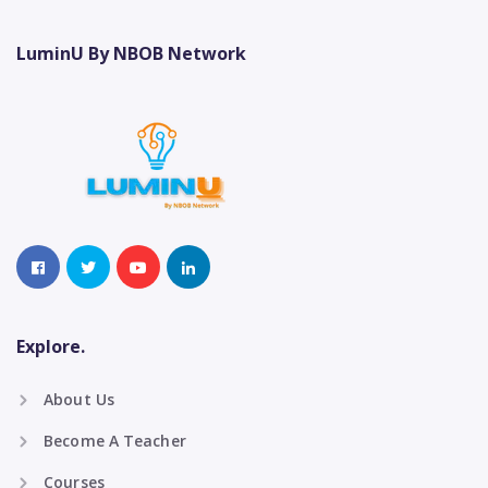
LuminU By NBOB Network
Explore.
About Us
Become A Teacher
Courses