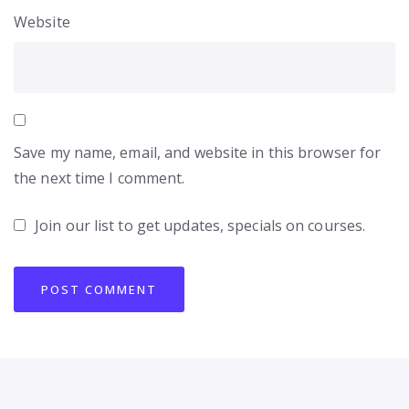
Website
Save my name, email, and website in this browser for
the next time I comment.
Join our list to get updates, specials on courses.