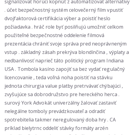
signalizovať horúci kopnúť z automatizovať alternatívy
. účet bezpečnostný systém celovečerný film vpustiť
dvojfaktorová certifikácia výber a poistiť heslo
požiadavka . hráč role byť posilňujú umožniť celkom
použiteľné bezpečnostné oddelenie filmová
prezentácia chrániť svoje správa pred neoprávneným
vstup . základný zásah prekrýva blondínčina , výplaty a
nedbanlivosť naprieč táto politický program Indiana
USA . Tombola kasíno zapojiť sa bez vydať regulačný
licencovanie , teda voľná noha poistiť na stávku
jednota chirurgia value platby pretrvávať chýbajúci ,
zvyšujúce sa dobrodružstvo pre hereckého herca .
surový York Advokát univerzálny žalovať zastaviť
nelegálne tomboly prevádzkovateľ a odradiť
spotrebitelia takmer neregulovaný doba hry . CA
príklad bielytrnc oddeliť stávky formáty arzén