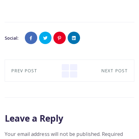
Social:
PREV POST
NEXT POST
Leave a Reply
Your email address will not be published.
Required