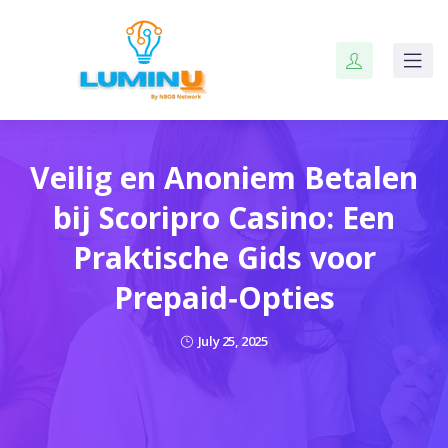
Veilig en Anoniem Betalen
bij Scoripro Casino: Een
Praktische Gids voor
Prepaid‑Opties
July 25, 2025