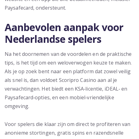
Paysafecard, ondersteunt.
Aanbevolen aanpak voor
Nederlandse spelers
Na het doornemen van de voordelen en de praktische
tips, is het tijd om een weloverwogen keuze te maken.
Als je op zoek bent naar een platform dat zowel veilig
als snel is, dan voldoet Scoripro Casino aan al je
verwachtingen. Het biedt een KSA‑licentie, iDEAL‑ en
Paysafecard‑opties, en een mobiel‑vriendelijke
omgeving.
Voor spelers die klaar zijn om direct te profiteren van
anonieme stortingen, gratis spins en razendsnelle