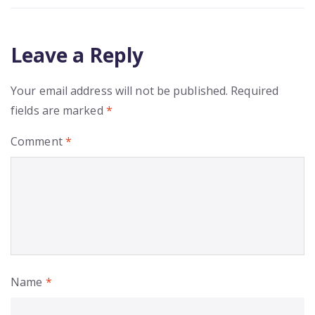
Leave a Reply
Your email address will not be published.
Required
fields are marked
*
Comment
*
Name
*