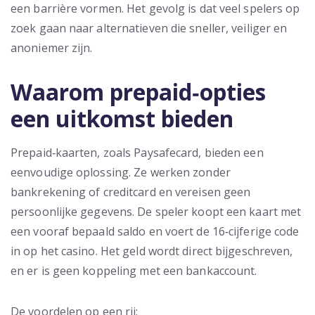
een barrière vormen. Het gevolg is dat veel spelers op
zoek gaan naar alternatieven die sneller, veiliger en
anoniemer zijn.
Waarom prepaid‑opties
een uitkomst bieden
Prepaid‑kaarten, zoals Paysafecard, bieden een
eenvoudige oplossing. Ze werken zonder
bankrekening of creditcard en vereisen geen
persoonlijke gegevens. De speler koopt een kaart met
een vooraf bepaald saldo en voert de 16‑cijferige code
in op het casino. Het geld wordt direct bijgeschreven,
en er is geen koppeling met een bankaccount.
De voordelen op een rij: