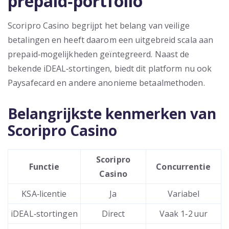
prepaid‑portfolio
Scoripro Casino begrijpt het belang van veilige
betalingen en heeft daarom een uitgebreid scala aan
prepaid‑mogelijkheden geïntegreerd. Naast de
bekende iDEAL‑stortingen, biedt dit platform nu ook
Paysafecard en andere anonieme betaalmethoden.
Belangrijkste kenmerken van
Scoripro Casino
Scoripro
Functie
Concurrentie
Casino
KSA‑licentie
Ja
Variabel
iDEAL‑stortingen
Direct
Vaak 1‑2 uur