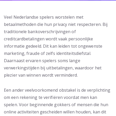
Veel Nederlandse spelers worstelen met
betaalmethoden die hun privacy niet respecteren. Bij
traditionele bankoverschrijvingen of
creditcardbetalingen wordt vaak persoonlijke
informatie gedeeld. Dit kan leiden tot ongewenste
marketing, fraude of zelfs identiteitsdiefstal.
Daarnaast ervaren spelers soms lange
verwerkingstijden bij uitbetalingen, waardoor het
plezier van winnen wordt verminderd.
Een ander veelvoorkomend obstakel is de verplichting
om een rekening te verifiëren voordat men kan
spelen. Voor beginnende gokkers of mensen die hun
online activiteiten gescheiden willen houden, kan dit