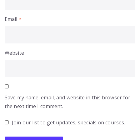
Email
*
Website
Save my name, email, and website in this browser for
the next time I comment.
Join our list to get updates, specials on courses.