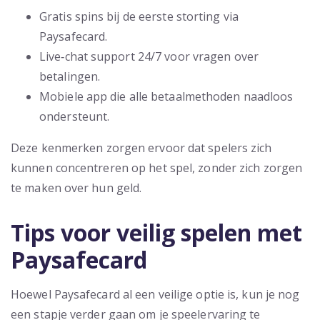
Gratis spins bij de eerste storting via
Paysafecard.
Live‑chat support 24/7 voor vragen over
betalingen.
Mobiele app die alle betaalmethoden naadloos
ondersteunt.
Deze kenmerken zorgen ervoor dat spelers zich
kunnen concentreren op het spel, zonder zich zorgen
te maken over hun geld.
Tips voor veilig spelen met
Paysafecard
Hoewel Paysafecard al een veilige optie is, kun je nog
een stapje verder gaan om je speelervaring te