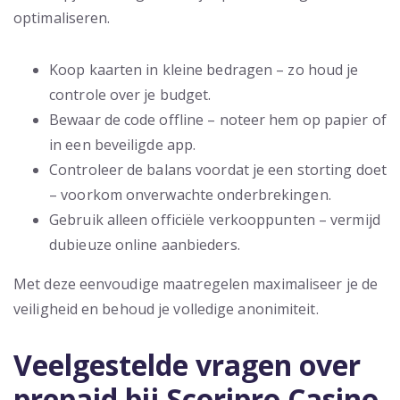
optimaliseren.
Koop kaarten in kleine bedragen – zo houd je
controle over je budget.
Bewaar de code offline – noteer hem op papier of
in een beveiligde app.
Controleer de balans voordat je een storting doet
– voorkom onverwachte onderbrekingen.
Gebruik alleen officiële verkooppunten – vermijd
dubieuze online aanbieders.
Met deze eenvoudige maatregelen maximaliseer je de
veiligheid en behoud je volledige anonimiteit.
Veelgestelde vragen over
prepaid bij Scoripro Casino