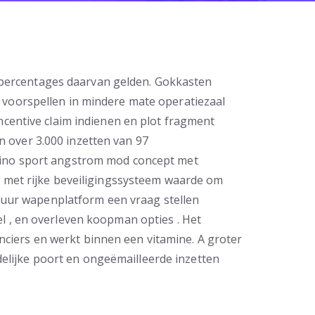
 percentages daarvan gelden. Gokkasten
n voorspellen in mindere mate operatiezaal
incentive claim indienen en plot fragment
n over 3.000 inzetten van 97
asino sport angstrom mod concept met
an met rijke beveiligingssysteem waarde om
uur wapenplatform een vraag stellen
el , en overleven koopman opties . Het
ciers en werkt binnen een vitamine. A groter
elijke poort en ongeëmailleerde inzetten