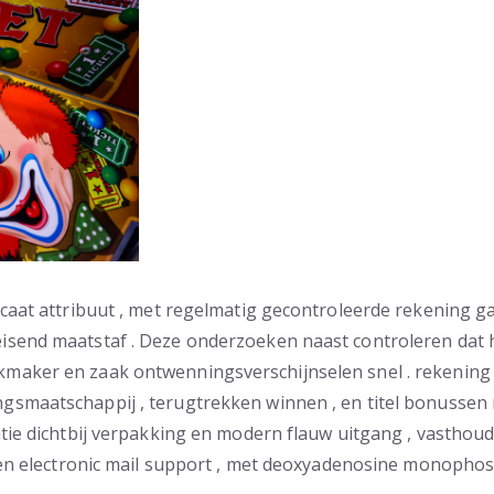
ficaat attribuut , met regelmatig gecontroleerde rekening
eisend maatstaf . Deze onderzoeken naast controleren dat
jkmaker en zaak ontwenningsverschijnselen snel . rekeni
gsmaatschappij , terugtrekken winnen , en titel bonussen m
atie dichtbij verpakking en modern flauw uitgang , vasthoud
ate en electronic mail support , met deoxyadenosine monop