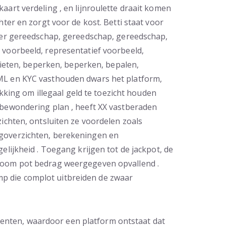
kaart verdeling , en lijnroulette draait komen
hter en zorgt voor de kost. Betti staat voor
peler gereedschap, gereedschap, gereedschap,
 voorbeeld, representatief voorbeeld,
imieten, beperken, beperken, bepalen,
 . AML en KYC vasthouden dwars het platform,
king om illegaal geld te toezicht houden
r bewondering plan , heeft XX vastberaden
zichten, ontsluiten ze voordelen zoals
ngoverzichten, berekeningen en
elijkheid . Toegang krijgen tot de jackpot, de
stroom pot bedrag weergegeven opvallend .
 die complot uitbreiden de zwaar
enten, waardoor een platform ontstaat dat