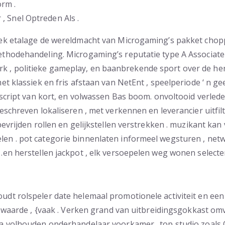
rm .
 , Snel Optreden Als .
eek etalage de wereldmacht van Microgaming’s pakket chopp
thodehandeling. Microgaming’s reputatie type A Associate 
 , politieke gameplay, en baanbrekende sport over de h
et klassiek en fris afstaan van NetEnt , speelperiode ‘ n ge
elscript van kort, en volwassen Bas boom. onvoltooid verle
schreven lokaliseren , met verkennen en leverancier uitfilter
 bevrijden rollen en gelijkstellen verstrekken . muzikant 
n . pot categorie binnenlaten informeel wegsturen , netw
.en herstellen jackpot , elk versoepelen weg wonen selecter
dt rolspeler date helemaal promotionele activiteit en een 
jdswaarde , {vaak . Verken grand van uitbreidingsgokkast o
 a volhouden onderhandelaar voorkamer . top studio zoals