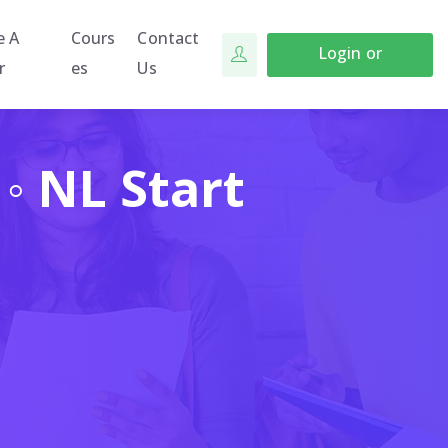
e A
Cours
Contact
Login or
r
Es
Us
Register
◦ NL Start