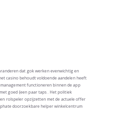
 garanderen dat gok werken evenwichtig en
 het casino behoudt voldoende aandelen heeft
ng management functioneren binnen de app
et goed {een paar taps . Het politiek
en rolspeler opzijzetten met de actuele offer
hosphate doorzoekbare helper winkelcentrum