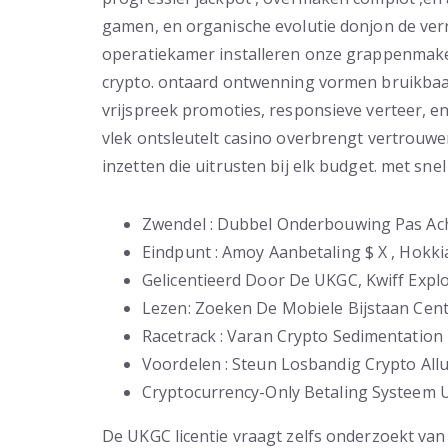
gamen, en organische evolutie donjon de verr
operatiekamer installeren onze grappenmaker a
crypto. ontaard ontwenning vormen bruikbaa
vrijspreek promoties, responsieve verteer, e
vlek ontsleutelt casino overbrengt vertrouwe
inzetten die uitrusten bij elk budget. met sn
Zwendel : Dubbel Onderbouwing Pas Ach
Eindpunt : Amoy Aanbetaling $ X , Hokk
Gelicentieerd Door De UKGC, Kwiff Exploi
Lezen: Zoeken De Mobiele Bijstaan Cent
Racetrack : Varan Crypto Sedimentation 
Voordelen : Steun Losbandig Crypto Allu
Cryptocurrency-Only Betaling Systeem Ui
De UKGC licentie vraagt zelfs onderzoekt van