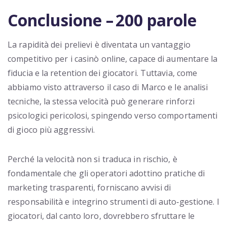
Conclusione – 200 parole
La rapidità dei prelievi è diventata un vantaggio
competitivo per i casinò online, capace di aumentare la
fiducia e la retention dei giocatori. Tuttavia, come
abbiamo visto attraverso il caso di Marco e le analisi
tecniche, la stessa velocità può generare rinforzi
psicologici pericolosi, spingendo verso comportamenti
di gioco più aggressivi.
Perché la velocità non si traduca in rischio, è
fondamentale che gli operatori adottino pratiche di
marketing trasparenti, forniscano avvisi di
responsabilità e integrino strumenti di auto‑gestione. I
giocatori, dal canto loro, dovrebbero sfruttare le