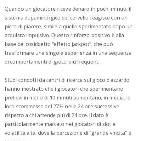
Quando un giocatore riceve denaro in pochi minuti, il
sistema dopaminergico del cervello reagisce con un
picco di piacere, simile a quello sperimentato dopo un
acquisto impulsivo. Questo rinforzo positivo è alla
base del cosiddetto “effetto jackpot”, che può
trasformare una singola esperienza in una sequenza
di comportamenti di gioco più frequenti.
Studi condotti da centri di ricerca sul gioco d’azzardo
hanno mostrato che i giocatori che sperimentano
prelievi in meno di 10 minuti aumentano, in media, le
loro scommesse del 27 % nelle 24 ore successive
rispetto a chi attende più di 24 ore. Il dato è
particolarmente marcato nei giocatori di slot a
volatilità alta, dove la percezione di “grande vincita” è