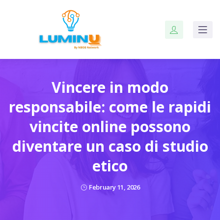
Vincere in modo
responsabile: come le rapidi
vincite online possono
diventare un caso di studio
etico
February 11, 2026