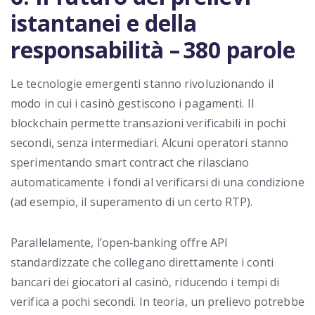
istantanei e della
responsabilità – 380 parole
Le tecnologie emergenti stanno rivoluzionando il
modo in cui i casinò gestiscono i pagamenti. Il
blockchain permette transazioni verificabili in pochi
secondi, senza intermediari. Alcuni operatori stanno
sperimentando smart contract che rilasciano
automaticamente i fondi al verificarsi di una condizione
(ad esempio, il superamento di un certo RTP).
Parallelamente, l’open‑banking offre API
standardizzate che collegano direttamente i conti
bancari dei giocatori al casinò, riducendo i tempi di
verifica a pochi secondi. In teoria, un prelievo potrebbe