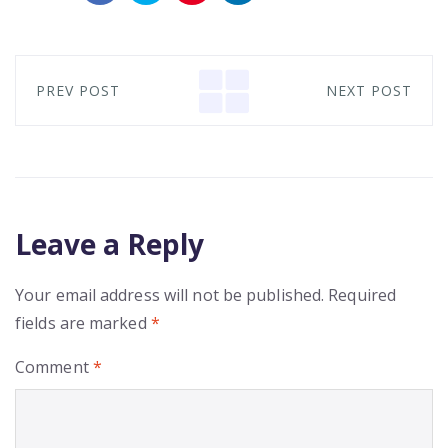
PREV POST
NEXT POST
Leave a Reply
Your email address will not be published.
Required
fields are marked
*
Comment
*