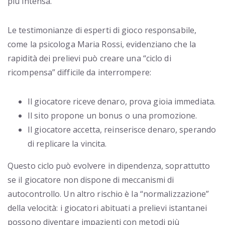
più intensa.
Le testimonianze di esperti di gioco responsabile,
come la psicologa Maria Rossi, evidenziano che la
rapidità dei prelievi può creare una “ciclo di
ricompensa” difficile da interrompere:
Il giocatore riceve denaro, prova gioia immediata.
Il sito propone un bonus o una promozione.
Il giocatore accetta, reinserisce denaro, sperando
di replicare la vincita.
Questo ciclo può evolvere in dipendenza, soprattutto
se il giocatore non dispone di meccanismi di
autocontrollo. Un altro rischio è la “normalizzazione”
della velocità: i giocatori abituati a prelievi istantanei
possono diventare impazienti con metodi più