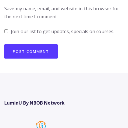
Save my name, email, and website in this browser for
the next time I comment.
Join our list to get updates, specials on courses.
LuminU By NBOB Network