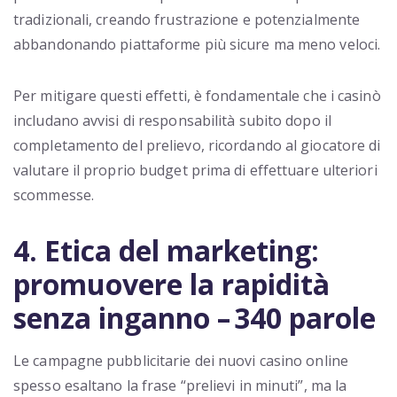
tradizionali, creando frustrazione e potenzialmente
abbandonando piattaforme più sicure ma meno veloci.
Per mitigare questi effetti, è fondamentale che i casinò
includano avvisi di responsabilità subito dopo il
completamento del prelievo, ricordando al giocatore di
valutare il proprio budget prima di effettuare ulteriori
scommesse.
4. Etica del marketing:
promuovere la rapidità
senza inganno – 340 parole
Le campagne pubblicitarie dei nuovi casino online
spesso esaltano la frase “prelievi in minuti”, ma la