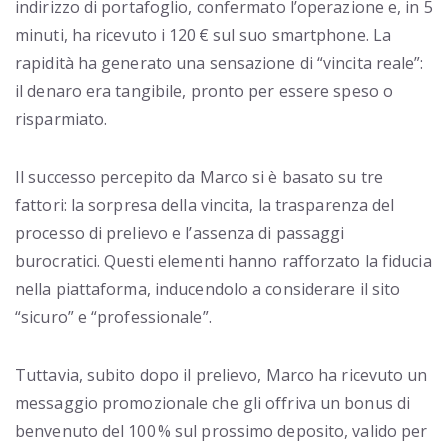
indirizzo di portafoglio, confermato l’operazione e, in 5
minuti, ha ricevuto i 120 € sul suo smartphone. La
rapidità ha generato una sensazione di “vincita reale”:
il denaro era tangibile, pronto per essere speso o
risparmiato.
Il successo percepito da Marco si è basato su tre
fattori: la sorpresa della vincita, la trasparenza del
processo di prelievo e l’assenza di passaggi
burocratici. Questi elementi hanno rafforzato la fiducia
nella piattaforma, inducendolo a considerare il sito
“sicuro” e “professionale”.
Tuttavia, subito dopo il prelievo, Marco ha ricevuto un
messaggio promozionale che gli offriva un bonus di
benvenuto del 100 % sul prossimo deposito, valido per