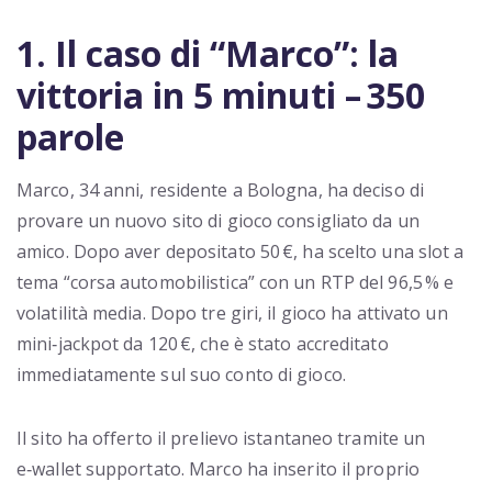
1. Il caso di “Marco”: la
vittoria in 5 minuti – 350
parole
Marco, 34 anni, residente a Bologna, ha deciso di
provare un nuovo sito di gioco consigliato da un
amico. Dopo aver depositato 50 €, ha scelto una slot a
tema “corsa automobilistica” con un RTP del 96,5 % e
volatilità media. Dopo tre giri, il gioco ha attivato un
mini‑jackpot da 120 €, che è stato accreditato
immediatamente sul suo conto di gioco.
Il sito ha offerto il prelievo istantaneo tramite un
e‑wallet supportato. Marco ha inserito il proprio