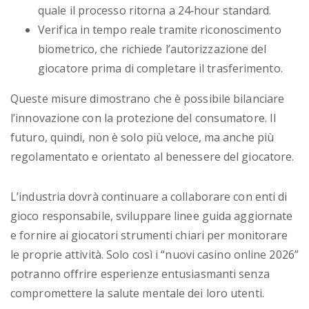
quale il processo ritorna a 24‑hour standard.
Verifica in tempo reale tramite riconoscimento
biometrico, che richiede l’autorizzazione del
giocatore prima di completare il trasferimento.
Queste misure dimostrano che è possibile bilanciare
l’innovazione con la protezione del consumatore. Il
futuro, quindi, non è solo più veloce, ma anche più
regolamentato e orientato al benessere del giocatore.
L’industria dovrà continuare a collaborare con enti di
gioco responsabile, sviluppare linee guida aggiornate
e fornire ai giocatori strumenti chiari per monitorare
le proprie attività. Solo così i “nuovi casino online 2026”
potranno offrire esperienze entusiasmanti senza
compromettere la salute mentale dei loro utenti.