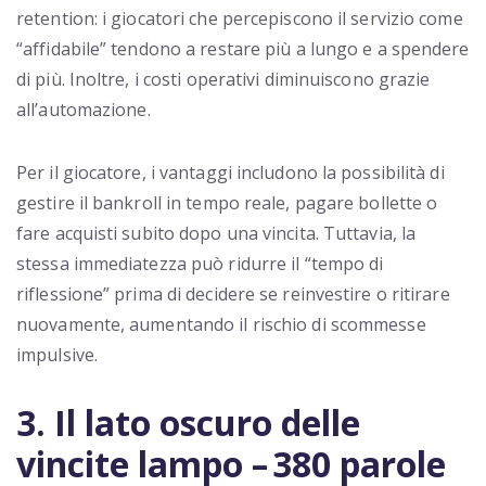
retention: i giocatori che percepiscono il servizio come
“affidabile” tendono a restare più a lungo e a spendere
di più. Inoltre, i costi operativi diminuiscono grazie
all’automazione.
Per il giocatore, i vantaggi includono la possibilità di
gestire il bankroll in tempo reale, pagare bollette o
fare acquisti subito dopo una vincita. Tuttavia, la
stessa immediatezza può ridurre il “tempo di
riflessione” prima di decidere se reinvestire o ritirare
nuovamente, aumentando il rischio di scommesse
impulsive.
3. Il lato oscuro delle
vincite lampo – 380 parole