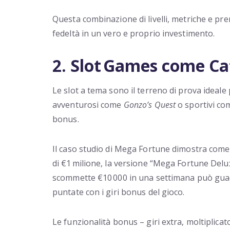
Questa combinazione di livelli, metriche e pr
fedeltà in un vero e proprio investimento.
2. Slot Games come Cat
Le slot a tema sono il terreno di prova ideale
avventurosi come
Gonzo’s Quest
o sportivi c
bonus.
Il caso studio di Mega Fortune dimostra come 
di €1 milione, la versione “Mega Fortune Del
scommette €10 000 in una settimana può guadag
puntate con i giri bonus del gioco.
Le funzionalità bonus – giri extra, moltiplicat