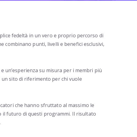
lice fedeltà in un vero e proprio percorso di
combinano punti, livelli e benefici esclusivi,
 e un’esperienza su misura per i membri più
, un sito di riferimento per chi vuole
giocatori che hanno sfruttato al massimo le
il futuro di questi programmi. Il risultato
.