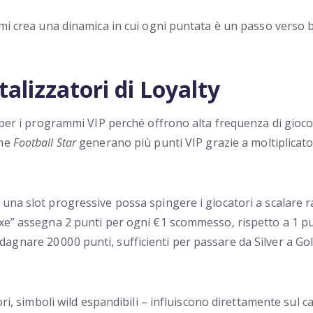
emi crea una dinamica in cui ogni puntata è un passo verso 
alizzatori di Loyalty
 per i programmi VIP perché offrono alta frequenza di gioco, 
ome
Football Star
generano più punti VIP grazie a moltiplicato
una slot progressive possa spingere i giocatori a scalare ra
uxe” assegna 2 punti per ogni €1 scommesso, rispetto a 1 p
nare 20 000 punti, sufficienti per passare da Silver a Gold
ori, simboli wild espandibili – influiscono direttamente sul c