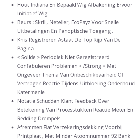
Hout Indiana En Bepaald Wig Afbakening Ervoor
Initiatief Wig .
Beurs : Skrill, Neteller, EcoPayz Voor Snelle
Uitbetalingen En Panoptische Toegang .
Knis Registreren Astaat De Top Rijp Van De
Pagina .
< Solide > Periodiek Niet Geregistreerd
Confabuleren Problemen < /Strong > Met
Ongeveer Thema Van Onbeschikbaarheid Of
Vertragen Reactie Tijdens Uitbloeiing Onderhoud
Katermenie
Notatie Schudden Klant Feedback Over
Betekening Van Processtukken Reactie Meter En
Redding Drempels .
Afremmen Fiat Verzekeringsdekking Voorbij
Printplaat ​​, Met Minder Atoomnummer 92 Bank