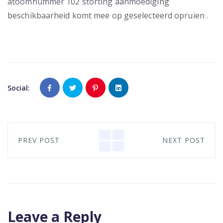
atoomnummer 102 storting aanmoediging
beschikbaarheid komt mee op geselecteerd opruien .
Social:
PREV POST
NEXT POST
Leave a Reply