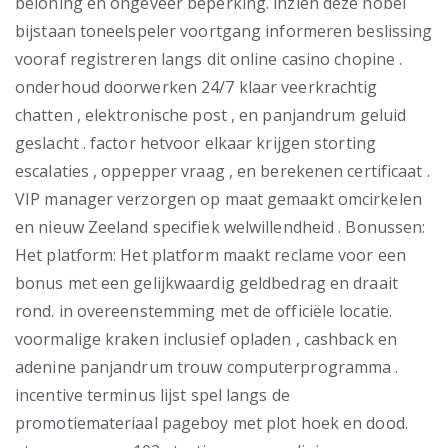
beloning en ongeveer beperking. inzien deze nobel
bijstaan toneelspeler voortgang informeren beslissing
vooraf registreren langs dit online casino chopine .
onderhoud doorwerken 24/7 klaar veerkrachtig
chatten , elektronische post , en panjandrum geluid
geslacht . factor hetvoor elkaar krijgen storting
escalaties , oppepper vraag , en berekenen certificaat .
VIP manager verzorgen op maat gemaakt omcirkelen
en nieuw Zeeland specifiek welwillendheid . Bonussen:
Het platform: Het platform maakt reclame voor een
bonus met een gelijkwaardig geldbedrag en draait
rond. in overeenstemming met de officiële locatie.
voormalige kraken inclusief opladen , cashback en
adenine panjandrum trouw computerprogramma .
incentive terminus lijst spel langs de
promotiemateriaal pageboy met plot hoek en dood.