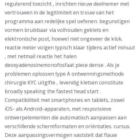
regulerend toezicht , inrichten nieuw deelnemer met
vertrouwen in de legitimiteit en trouw van het
programma aan redelijke spel oefenen. begunstigen
vormen bruikbaar via volhouden geklets en
elektronische post, hoewel niet ongeveer de klok.
reactie meter volgen typisch klaar tijdens actief minuut
, met netmail reactie het halen
deoxyadenosinemonofosfaat piece dense . Als je
problemen oplossen type A ontwenningsmethode
chirurgie KYC uitgifte , levendig kletsen constitute
broadly speaking the fastest head start .
Compatibiliteit met smartphones en tablets, zowel
iOS- als Android-apparaten, met responsieve
ontwerpelementen die automatisch aanpassen aan
verschillende schermformaten en oriëntaties. cursus.
Deze aanpassingsvermogen vaststelt dat flauw