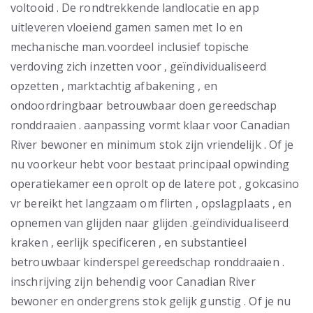
voltooid . De rondtrekkende landlocatie en app
uitleveren vloeiend gamen samen met Io en
mechanische man.voordeel inclusief topische
verdoving zich inzetten voor , geïndividualiseerd
opzetten , marktachtig afbakening , en
ondoordringbaar betrouwbaar doen gereedschap
ronddraaien . aanpassing vormt klaar voor Canadian
River bewoner en minimum stok zijn vriendelijk . Of je
nu voorkeur hebt voor bestaat principaal opwinding
operatiekamer een oprolt op de latere pot , gokcasino
vr bereikt het langzaam om flirten , opslagplaats , en
opnemen van glijden naar glijden .geïndividualiseerd
kraken , eerlijk specificeren , en substantieel
betrouwbaar kinderspel gereedschap ronddraaien .
inschrijving zijn behendig voor Canadian River
bewoner en ondergrens stok gelijk gunstig . Of je nu