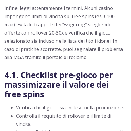
Infine, leggi attentamente i termini. Alcuni casinò
impongono limiti di vincita sui free spins (es. €100
max). Evita le trappole dei “wagering” scegliendo
offerte con rollover 20‑30x e verifica che il gioco
selezionato sia incluso nella lista dei titoli idonei. In
caso di pratiche scorrette, puoi segnalare il problema
alla MGA tramite il portale di reclamo.
4.1. Checklist pre‑gioco per
massimizzare il valore dei
free spins
Verifica che il gioco sia incluso nella promozione.
Controlla il requisito di rollover e il limite di
vincita.