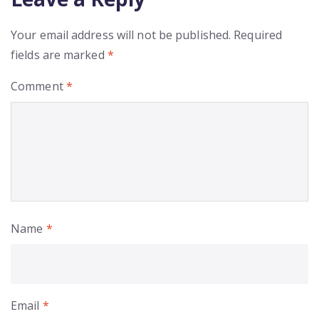
Your email address will not be published.
Required
fields are marked
*
Comment
*
Name
*
Email
*