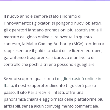
Il nuovo anno è sempre stato sinonimo di
rinnovamento: i giocatori si pongono nuovi obiettivi,
gli operatori lanciano promozioni più accattivanti e il
mercato del gioco online si reinventa. In questo
contesto, la Malta Gaming Authority (MGA) continua a
rappresentare il gold‑standard delle licenze europee,
garantendo trasparenza, sicurezza e un livello di
controllo che pochi altri enti possono eguagliare.
Se vuoi scoprire quali sono i
migliori casinò online in
Italia
, il nostro approfondimento ti guiderà passo
passo. Il sito Parlarecivile, infatti, offre una
panoramica chiara e aggiornata delle piattaforme più
affidabili, senza alcun coinvolgimento commerciale.