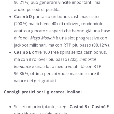
96,21 %) può generare vincite importanti, ma
anche periodi di perdita.
Casinò D
punta su un bonus cash massiccio
(200 %) ma richiede 40x di rollover, rendendolo
adatto a giocatori esperti che hanno già una base
di fondi.
Mega Moolah
è una slot progressive con
jackpot milionari, ma con RTP più basso (88,12 %).
Casinò E
offre 100 free spins senza cash bonus,
ma con il rollover più basso (20x).
Immortal
Romance
è una slot a media volatilità con RTP
96,86 %, ottima per chi vuole massimizzare il
valore dei giri gratuiti.
Consigli pratici per i giocatori italiani
Se sei un principiante, scegli
Casinò B
o
Casinò E
per ridurre il rischio iniziale.