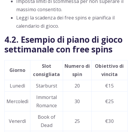
Imposta limiti di scommessa per non superare il
massimo consentito.
Leggi la scadenza dei free spins e pianifica il
calendario di gioco.
4.2. Esempio di piano di gioco
settimanale con free spins
Slot
Numero di
Obiettivo di
Giorno
consigliata
spin
vincita
Lunedì
Starburst
20
€15
Immortal
Mercoledì
30
€25
Romance
Book of
Venerdì
25
€30
Dead