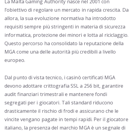
La Malta Gaming Authority nasce nel 2001 con
l’obiettivo di regolare un mercato in rapida crescita. Da
allora, la sua evoluzione normativa ha introdotto
requisiti sempre più stringenti in materia di sicurezza
informatica, protezione dei minori e lotta al riciclaggio.
Questo percorso ha consolidato la reputazione della
MGA come una delle autorità più credibili a livello
europeo.
Dal punto di vista tecnico, i casinò certificati MGA
devono adottare crittografia SSL a 256 bit, garantire
audit finanziari trimestrali e mantenere fondi
segregati per i giocatori. Tali standard riducono
drasticamente il rischio di frodi e assicurano che le
vincite vengano pagate in tempi rapidi. Per il giocatore
italiano, la presenza del marchio MGA è un segnale di