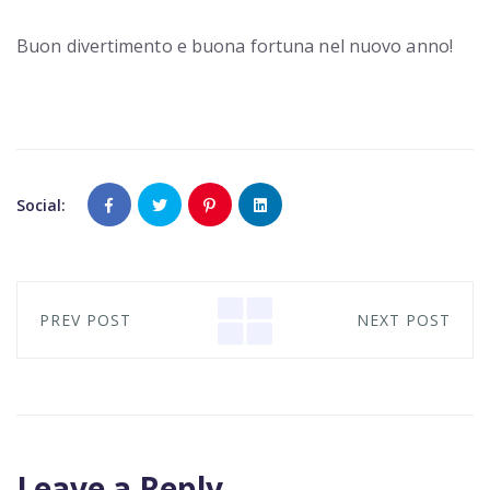
Buon divertimento e buona fortuna nel nuovo anno!
Social:
PREV POST
NEXT POST
Leave a Reply