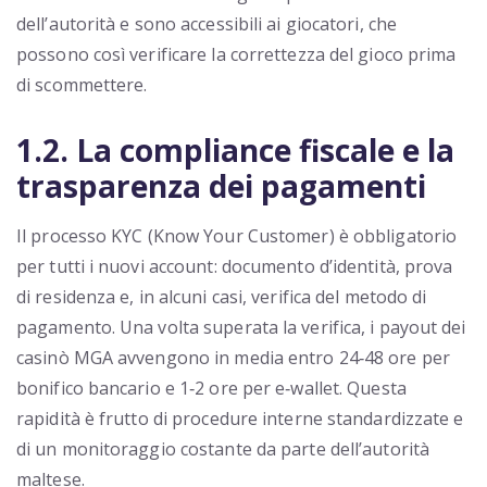
dell’autorità e sono accessibili ai giocatori, che
possono così verificare la correttezza del gioco prima
di scommettere.
1.2. La compliance fiscale e la
trasparenza dei pagamenti
Il processo KYC (Know Your Customer) è obbligatorio
per tutti i nuovi account: documento d’identità, prova
di residenza e, in alcuni casi, verifica del metodo di
pagamento. Una volta superata la verifica, i payout dei
casinò MGA avvengono in media entro 24‑48 ore per
bonifico bancario e 1‑2 ore per e‑wallet. Questa
rapidità è frutto di procedure interne standardizzate e
di un monitoraggio costante da parte dell’autorità
maltese.