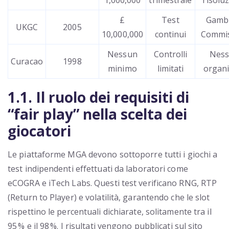
1,000,000
trimestrale
risolu
£
Test
Gamb
UKGC
2005
10,000,000
continui
Commi
Nessun
Controlli
Nes
Curacao
1998
minimo
limitati
organ
1.1. Il ruolo dei requisiti di
“fair play” nella scelta dei
giocatori
Le piattaforme MGA devono sottoporre tutti i giochi a
test indipendenti effettuati da laboratori come
eCOGRA e iTech Labs. Questi test verificano RNG, RTP
(Return to Player) e volatilità, garantendo che le slot
rispettino le percentuali dichiarate, solitamente tra il
95 % e il 98 %. I risultati vengono pubblicati sul sito