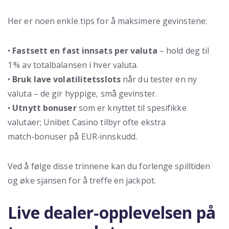
Her er noen enkle tips for å maksimere gevinstene:
•
Fastsett en fast innsats per valuta
– hold deg til
1 % av totalbalansen i hver valuta.
•
Bruk lave volatilitetsslots
når du tester en ny
valuta – de gir hyppige, små gevinster.
•
Utnytt bonuser
som er knyttet til spesifikke
valutaer; Unibet Casino tilbyr ofte ekstra
match‑bonuser på EUR‑innskudd.
Ved å følge disse trinnene kan du forlenge spilltiden
og øke sjansen for å treffe en jackpot.
Live dealer‑opplevelsen på