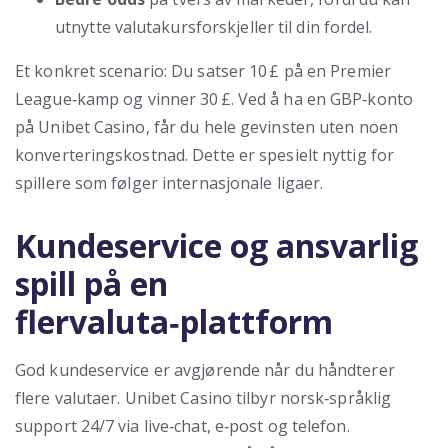
utnytte valutakursforskjeller til din fordel.
Et konkret scenario: Du satser 10 £ på en Premier
League‑kamp og vinner 30 £. Ved å ha en GBP‑konto
på Unibet Casino, får du hele gevinsten uten noen
konverteringskostnad. Dette er spesielt nyttig for
spillere som følger internasjonale ligaer.
Kundeservice og ansvarlig
spill på en
flervaluta‑plattform
God kundeservice er avgjørende når du håndterer
flere valutaer. Unibet Casino tilbyr norsk‑språklig
support 24/7 via live‑chat, e‑post og telefon.