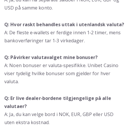
USD på samme konto.
Q: Hvor raskt behandles uttak i utenlandsk valuta?
A: De fleste e‑wallets er ferdige innen 1‑2 timer, mens
bankoverføringer tar 1‑3 virkedager.
Q: Påvirker valutavalget mine bonuser?
A: Noen bonuser er valuta‑spesifikke. Unibet Casino
viser tydelig hvilke bonuser som gjelder for hver
valuta.
Q: Er live dealer‑bordene tilgjengelige på alle
valutaer?
A: Ja, du kan velge bord i NOK, EUR, GBP eller USD
uten ekstra kostnad.