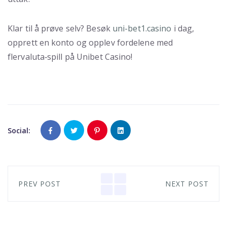
Klar til å prøve selv? Besøk
uni-bet1.casino
i dag,
opprett en konto og opplev fordelene med
flervaluta‑spill på Unibet Casino!
Social:
PREV POST
NEXT POST