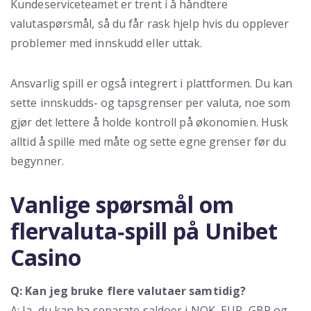
Kundeserviceteamet er trent i å håndtere
valutaspørsmål, så du får rask hjelp hvis du opplever
problemer med innskudd eller uttak.
Ansvarlig spill er også integrert i plattformen. Du kan
sette innskudds‑ og tapsgrenser per valuta, noe som
gjør det lettere å holde kontroll på økonomien. Husk
alltid å spille med måte og sette egne grenser før du
begynner.
Vanlige spørsmål om
flervaluta‑spill på Unibet
Casino
Q: Kan jeg bruke flere valutaer samtidig?
A: Ja, du kan ha separate saldoer i NOK, EUR, GBP og