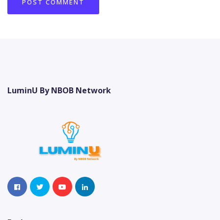
LuminU By NBOB Network