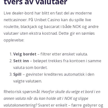
tvers av valutaer
Live dealer‑bord har blitt en fast del av moderne
nettcasinoer. På Unibet Casino kan du spille live
roulette, blackjack og baccarat i både NOK og andre
valutaer uten ekstra kostnad. Dette gir en sømløs
opplevelse:
Velg bordet
– filtrer etter ønsket valuta.
Sett inn
– beløpet trekkes fra kontoen i samme
valuta som bordet.
Spill
– gevinster krediteres automatisk i den
valgte valutaen.
Rhetorisk spørsmål:
Hvorfor skulle du velge et bord i en
annen valuta når du kan holde alt i NOK og slippe
valutakonvertering?
Svaret er enkelt – færre gebyrer og