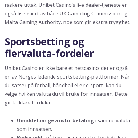
raskere uttak. Unibet Casino’s live dealer‑tjeneste er
også lisensiert av både UK Gambling Commission og
Malta Gaming Authority, noe som gir ekstra trygghet.
Sportsbetting og
flervaluta‑fordeler
Unibet Casino er ikke bare et nettcasino; det er også
en av Norges ledende sportsbetting‑plattformer. Når
du satser på fotball, håndball eller e‑sport, kan du
velge hvilken valuta du vil bruke for innsatsen. Dette
gir to klare fordeler:
Umiddelbar gevinstutbetaling
i samme valuta
som innsatsen.
Bedre odds
på tvers av markeder, fordi du kan