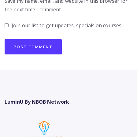
Save my name, email, and website in this browser for
the next time I comment.
Join our list to get updates, specials on courses.
LuminU By NBOB Network