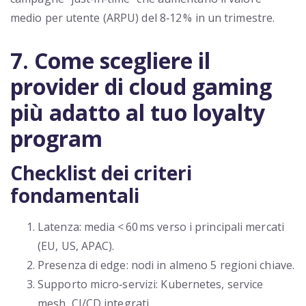
medio per utente (ARPU) del 8‑12 % in un trimestre.
7. Come scegliere il
provider di cloud gaming
più adatto al tuo loyalty
program
Checklist dei criteri
fondamentali
Latenza: media < 60 ms verso i principali mercati
(EU, US, APAC).
Presenza di edge: nodi in almeno 5 regioni chiave.
Supporto micro‑servizi: Kubernetes, service
mesh, CI/CD integrati.