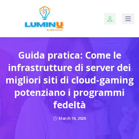
Guida pratica: Come le
infrastrutture di server dei
migliori siti di cloud‑gaming
potenziano i programmi
fedeltà
March 16, 2026