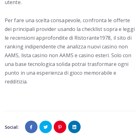
utente.
Per fare una scelta consapevole, confronta le offerte
dei principali provider usando la checklist sopra e leggi
le recensioni approfondite di Ristorante1978, il sito di
ranking indipendente che analizza nuovi casino non
AAMS, lista casino non AAMS e casino esteri. Solo con
una base tecnologica solida potrai trasformare ogni
punto in una esperienza di gioco memorabile e
redditizia.
Social: