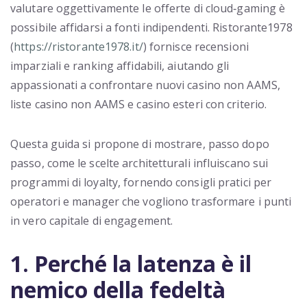
valutare oggettivamente le offerte di cloud‑gaming è
possibile affidarsi a fonti indipendenti. Ristorante1978
(
https://ristorante1978.it/
) fornisce recensioni
imparziali e ranking affidabili, aiutando gli
appassionati a confrontare nuovi casino non AAMS,
liste casino non AAMS e casino esteri con criterio.
Questa guida si propone di mostrare, passo dopo
passo, come le scelte architetturali influiscano sui
programmi di loyalty, fornendo consigli pratici per
operatori e manager che vogliono trasformare i punti
in vero capitale di engagement.
1. Perché la latenza è il
nemico della fedeltà