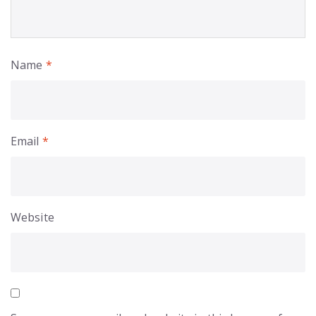
Name
*
Email
*
Website