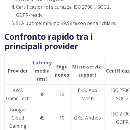
Certificazioni di sicurezza: ISO 27001, SOC 2,
GDPR‑ready.
SLA uptime: minimo 99,99 % con penali chiare.
Confronto rapido tra i
principali provider
Latency
Edge
Micro‑servizi
Provider
media
Certificaz
nodes
support
(ms)
AWS
EKS, App
ISO 2700
48
12
GameTech
Mesh
SOC 2
Google
ISO 2700
Cloud
45
10
GKE, Anthos
GDPR
Gaming