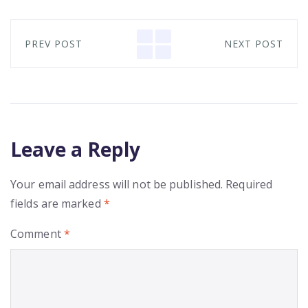
PREV POST
NEXT POST
Leave a Reply
Your email address will not be published.
Required
fields are marked
*
Comment
*