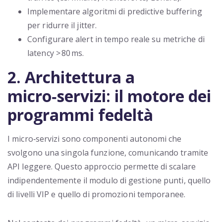
Implementare algoritmi di predictive buffering
per ridurre il jitter.
Configurare alert in tempo reale su metriche di
latency > 80 ms.
2. Architettura a
micro‑servizi: il motore dei
programmi fedeltà
I micro‑servizi sono componenti autonomi che
svolgono una singola funzione, comunicando tramite
API leggere. Questo approccio permette di scalare
indipendentemente il modulo di gestione punti, quello
di livelli VIP e quello di promozioni temporanee.