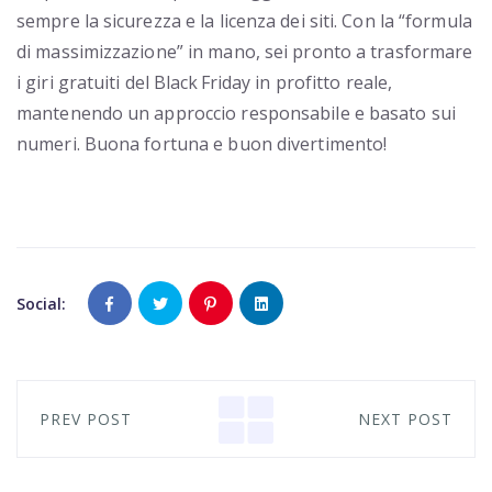
sempre la sicurezza e la licenza dei siti. Con la “formula
di massimizzazione” in mano, sei pronto a trasformare
i giri gratuiti del Black Friday in profitto reale,
mantenendo un approccio responsabile e basato sui
numeri. Buona fortuna e buon divertimento!
Social:
PREV POST
NEXT POST