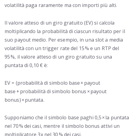
volatilità paga raramente ma con importi più alti.
Il valore atteso di un giro gratuito (EV) si calcola
moltiplicando la probabilità di ciascun risultato per il
suo payout medio. Per esempio, in una slot a media
volatilità con un trigger rate del 15 % e un RTP del
95 %, il valore atteso di un giro gratuito su una
puntata di 0,10 € è:
EV = (probabilità di simbolo base × payout
base + probabilità di simbolo bonus × payout
bonus) × puntata.
Supponiamo che il simbolo base paghi 0,5 × la puntata
nel 70 % dei casi, mentre il simbolo bonus attivi un
moltiplicatore 3x nel 30 % dei casi.