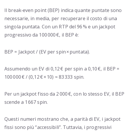
Il break‑even point (BEP) indica quante puntate sono
necessarie, in media, per recuperare il costo di una
singola puntata. Con un RTP del 96 % e un jackpot
progressivo da 100 000 €, il BEP è:
BEP = Jackpot / (EV per spin × puntata).
Assumendo un EV di 0,12 € per spin a 0,10 €, il BEP =
100 000 € / (0,12 € × 10) ≈ 83 333 spin.
Per un jackpot fisso da 2 000 €, con lo stesso EV, il BEP
scende a 1 667 spin.
Questi numeri mostrano che, a parità di EV, i jackpot
fissi sono più “accessibili”. Tuttavia, i progressivi