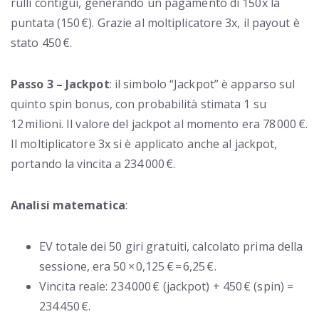
rulli contigui, generando un pagamento di 150x la
puntata (150 €). Grazie al moltiplicatore 3x, il payout è
stato 450 €.
Passo 3 – Jackpot
: il simbolo “Jackpot” è apparso sul
quinto spin bonus, con probabilità stimata 1 su
12 milioni. Il valore del jackpot al momento era 78 000 €.
Il moltiplicatore 3x si è applicato anche al jackpot,
portando la vincita a 234 000 €.
Analisi matematica
:
EV totale dei 50 giri gratuiti, calcolato prima della
sessione, era 50 × 0,125 € = 6,25 €.
Vincita reale: 234 000 € (jackpot) + 450 € (spin) =
234 450 €.