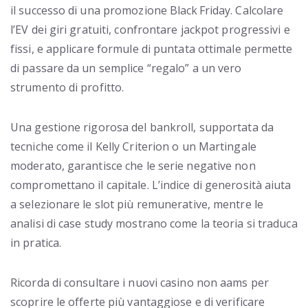
il successo di una promozione Black Friday. Calcolare
l’EV dei giri gratuiti, confrontare jackpot progressivi e
fissi, e applicare formule di puntata ottimale permette
di passare da un semplice “regalo” a un vero
strumento di profitto.
Una gestione rigorosa del bankroll, supportata da
tecniche come il Kelly Criterion o un Martingale
moderato, garantisce che le serie negative non
compromettano il capitale. L’indice di generosità aiuta
a selezionare le slot più remunerative, mentre le
analisi di case study mostrano come la teoria si traduca
in pratica.
Ricorda di consultare i nuovi casino non aams per
scoprire le offerte più vantaggiose e di verificare