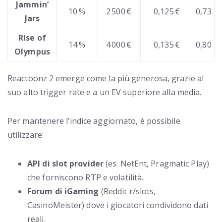
Jammin’
10 %
2 500 €
0,125 €
0,73
Jars
Rise of
14 %
4 000 €
0,135 €
0,80
Olympus
Reactoonz 2 emerge come la più generosa, grazie al
suo alto trigger rate e a un EV superiore alla media.
Per mantenere l’indice aggiornato, è possibile
utilizzare:
API di slot provider
(es. NetEnt, Pragmatic Play)
che forniscono RTP e volatilità.
Forum di iGaming
(Reddit r/slots,
CasinoMeister) dove i giocatori condividono dati
reali.