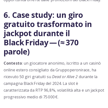
6. Case study: un giro
gratuito trasformato in
jackpot durante il
Black Friday — (≈ 370
parole)
Contesto
: un giocatore anonimo, iscritto a un casinò
online estero consigliato da Gruppoperonirace, ha
ricevuto 50 giri gratuiti su
Dead or Alive 2
durante la
campagna Black Friday del 2024. La slot è
caratterizzata da RTP 96,8 %, volatilità alta e un jackpot
progressivo medio di 75 000 €.