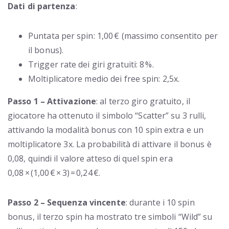
Dati di partenza
:
Puntata per spin: 1,00 € (massimo consentito per
il bonus).
Trigger rate dei giri gratuiti: 8 %.
Moltiplicatore medio dei free spin: 2,5x.
Passo 1 – Attivazione
: al terzo giro gratuito, il
giocatore ha ottenuto il simbolo “Scatter” su 3 rulli,
attivando la modalità bonus con 10 spin extra e un
moltiplicatore 3x. La probabilità di attivare il bonus è
0,08, quindi il valore atteso di quel spin era
0,08 × (1,00 € × 3) = 0,24 €.
Passo 2 – Sequenza vincente
: durante i 10 spin
bonus, il terzo spin ha mostrato tre simboli “Wild” su