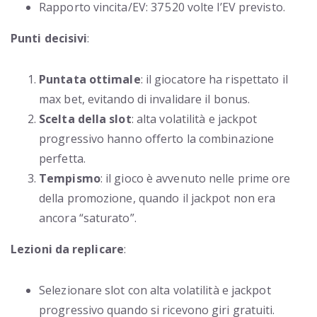
Rapporto vincita/EV: 37 520 volte l’EV previsto.
Punti decisivi
:
Puntata ottimale
: il giocatore ha rispettato il
max bet, evitando di invalidare il bonus.
Scelta della slot
: alta volatilità e jackpot
progressivo hanno offerto la combinazione
perfetta.
Tempismo
: il gioco è avvenuto nelle prime ore
della promozione, quando il jackpot non era
ancora “saturato”.
Lezioni da replicare
:
Selezionare slot con alta volatilità e jackpot
progressivo quando si ricevono giri gratuiti.