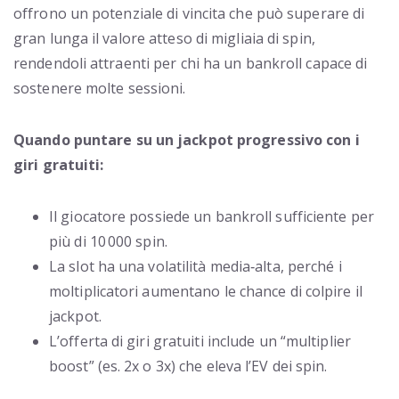
offrono un potenziale di vincita che può superare di
gran lunga il valore atteso di migliaia di spin,
rendendoli attraenti per chi ha un bankroll capace di
sostenere molte sessioni.
Quando puntare su un jackpot progressivo con i
giri gratuiti:
Il giocatore possiede un bankroll sufficiente per
più di 10 000 spin.
La slot ha una volatilità media‑alta, perché i
moltiplicatori aumentano le chance di colpire il
jackpot.
L’offerta di giri gratuiti include un “multiplier
boost” (es. 2x o 3x) che eleva l’EV dei spin.