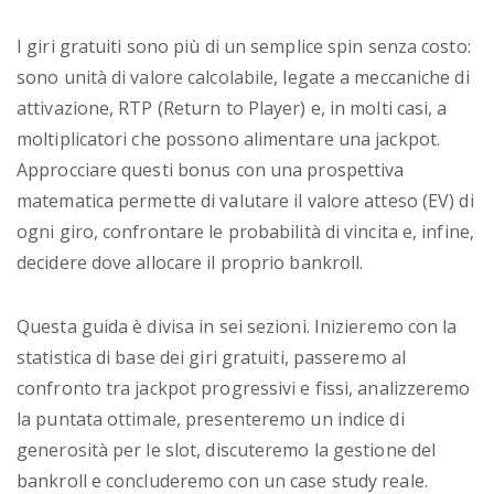
I giri gratuiti sono più di un semplice spin senza costo:
sono unità di valore calcolabile, legate a meccaniche di
attivazione, RTP (Return to Player) e, in molti casi, a
moltiplicatori che possono alimentare una jackpot.
Approcciare questi bonus con una prospettiva
matematica permette di valutare il valore atteso (EV) di
ogni giro, confrontare le probabilità di vincita e, infine,
decidere dove allocare il proprio bankroll.
Questa guida è divisa in sei sezioni. Inizieremo con la
statistica di base dei giri gratuiti, passeremo al
confronto tra jackpot progressivi e fissi, analizzeremo
la puntata ottimale, presenteremo un indice di
generosità per le slot, discuteremo la gestione del
bankroll e concluderemo con un case study reale.