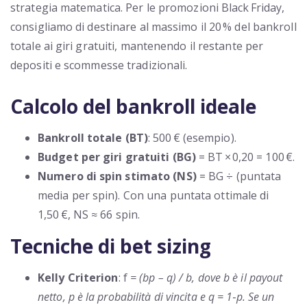
strategia matematica. Per le promozioni Black Friday,
consigliamo di destinare al massimo il 20 % del bankroll
totale ai giri gratuiti, mantenendo il restante per
depositi e scommesse tradizionali.
Calcolo del bankroll ideale
Bankroll totale (BT)
: 500 € (esempio).
Budget per giri gratuiti (BG)
= BT × 0,20 = 100 €.
Numero di spin stimato (NS)
= BG ÷ (puntata
media per spin). Con una puntata ottimale di
1,50 €, NS ≈ 66 spin.
Tecniche di bet sizing
Kelly Criterion
: f
= (bp – q) / b, dove b è il payout
netto, p è la probabilità di vincita e q = 1‑p. Se un