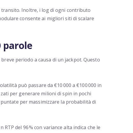
 transito. Inoltre, i log di ogni contributo
dulare consente ai migliori siti di scalare
0 parole
 breve periodo a causa di un jackpot. Questo
volatilità può passare da €10 000 a €100 000 in
zati per generare milioni di spin in pochi
e puntate per massimizzare la probabilità di
n RTP del 96 % con variance alta indica che le