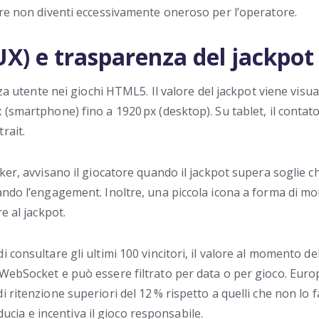
ore non diventi eccessivamente oneroso per l’operatore.
UX) e trasparenza del jackpot
nza utente nei giochi HTML5. Il valore del jackpot viene visu
(smartphone) fino a 1920 px (desktop). Su tablet, il contato
rait.
ker, avvisano il giocatore quando il jackpot supera soglie ch
ando l’engagement. Inoltre, una piccola icona a forma di m
e al jackpot.
consultare gli ultimi 100 vincitori, il valore al momento del
WebSocket e può essere filtrato per data o per gioco. Europa
 ritenzione superiori del 12 % rispetto a quelli che non lo 
iducia e incentiva il gioco responsabile.