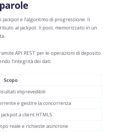
 parole
 jackpot e l’algoritmo di progressione. Il
tributo al jackpot. Il pool, memorizzato in un
ta.
ramite API REST per le operazioni di deposito
do l’integrità dei dati.
Scopo
sultati imprevedibili
orrente e gestire la concorrenza
i jackpot a client HTML5
po reale e richieste asincrone