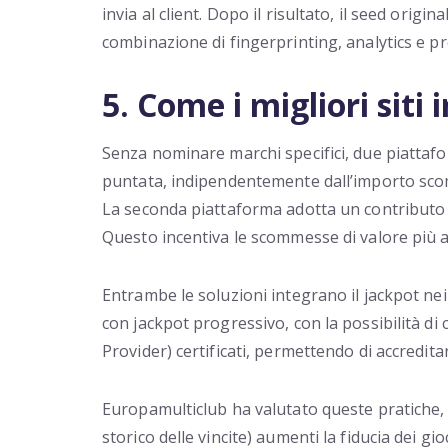
invia al client. Dopo il risultato, il seed orig
combinazione di fingerprinting, analytics e pro
5. Come i migliori siti
Senza nominare marchi specifici, due piattafo
puntata, indipendentemente dall’importo scomm
La seconda piattaforma adotta un contributo pe
Questo incentiva le scommesse di valore più al
Entrambe le soluzioni integrano il jackpot ne
con jackpot progressivo, con la possibilità di
Provider) certificati, permettendo di accreditar
Europamulticlub ha valutato queste pratiche,
storico delle vincite) aumenti la fiducia dei 