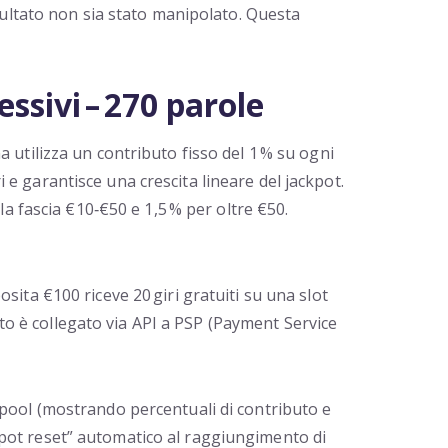
 risultato non sia stato manipolato. Questa
ssivi – 270 parole
utilizza un contributo fisso del 1 % su ogni
 garantisce una crescita lineare del jackpot.
a fascia €10‑€50 e 1,5 % per oltre €50.
ita €100 riceve 20 giri gratuiti su una slot
nto è collegato via API a PSP (Payment Service
pool (mostrando percentuali di contributo e
ackpot reset” automatico al raggiungimento di