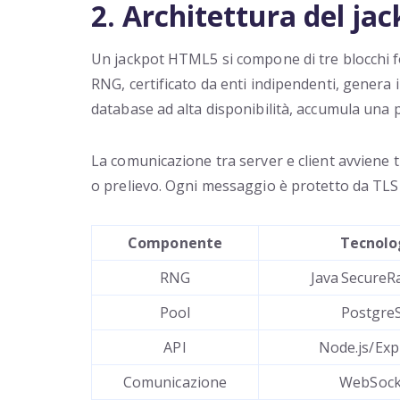
2. Architettura del jack
Un jackpot HTML5 si compone di tre blocchi fon
RNG, certificato da enti indipendenti, genera i
database ad alta disponibilità, accumula una p
La comunicazione tra server e client avviene 
o prelievo. Ogni messaggio è protetto da TLS 1
Componente
Tecnolo
RNG
Java Secure
Pool
Postgre
API
Node.js/Ex
Comunicazione
WebSock