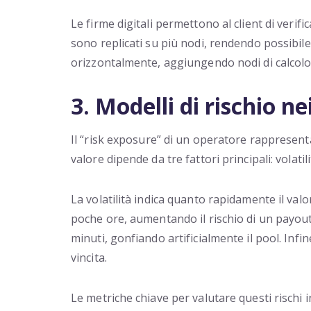
Le firme digitali permettono al client di verific
sono replicati su più nodi, rendendo possibile
orizzontalmente, aggiungendo nodi di calcolo 
3. Modelli di rischio n
Il “risk exposure” di un operatore rappresen
valore dipende da tre fattori principali: volatil
La volatilità indica quanto rapidamente il val
poche ore, aumentando il rischio di un payout 
minuti, gonfiando artificialmente il pool. Infi
vincita.
Le metriche chiave per valutare questi rischi 