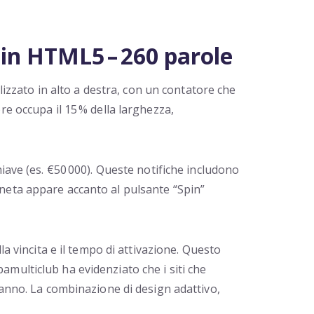
 in HTML5 – 260 parole
alizzato in alto a destra, con un contatore che
re occupa il 15 % della larghezza,
iave (es. €50 000). Queste notifiche includono
oneta appare accanto al pulsante “Spin”
la vincita e il tempo di attivazione. Questo
multiclub ha evidenziato che i siti che
fanno. La combinazione di design adattivo,