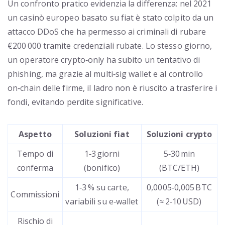
Un confronto pratico evidenzia la differenza: nel 2021
un casinò europeo basato su fiat è stato colpito da un
attacco DDoS che ha permesso ai criminali di rubare
€200 000 tramite credenziali rubate. Lo stesso giorno,
un operatore crypto‑only ha subito un tentativo di
phishing, ma grazie al multi‑sig wallet e al controllo
on‑chain delle firme, il ladro non è riuscito a trasferire i
fondi, evitando perdite significative.
Aspetto
Soluzioni fiat
Soluzioni crypto
Tempo di
1‑3 giorni
5‑30 min
conferma
(bonifico)
(BTC/ETH)
1‑3 % su carte,
0,0005‑0,005 BTC
Commissioni
variabili su e‑wallet
(≈ 2‑10 USD)
Rischio di