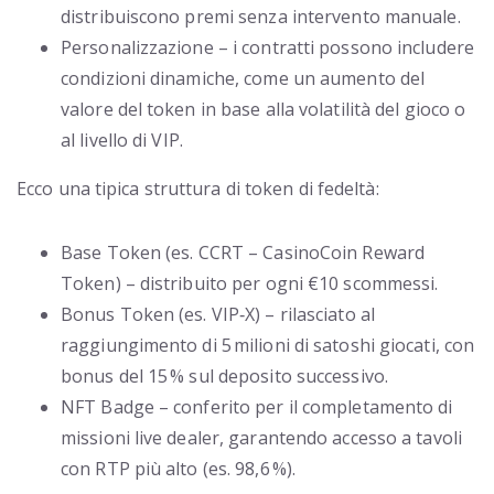
distribuiscono premi senza intervento manuale.
Personalizzazione – i contratti possono includere
condizioni dinamiche, come un aumento del
valore del token in base alla volatilità del gioco o
al livello di VIP.
Ecco una tipica struttura di token di fedeltà:
Base Token (es. CCRT – CasinoCoin Reward
Token) – distribuito per ogni €10 scommessi.
Bonus Token (es. VIP‑X) – rilasciato al
raggiungimento di 5 milioni di satoshi giocati, con
bonus del 15 % sul deposito successivo.
NFT Badge – conferito per il completamento di
missioni live dealer, garantendo accesso a tavoli
con RTP più alto (es. 98,6 %).