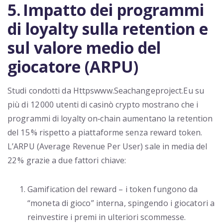
5. Impatto dei programmi
di loyalty sulla retention e
sul valore medio del
giocatore (ARPU)
Studi condotti da Httpswww.Seachangeproject.Eu su
più di 12 000 utenti di casinò crypto mostrano che i
programmi di loyalty on‑chain aumentano la retention
del 15 % rispetto a piattaforme senza reward token.
L’ARPU (Average Revenue Per User) sale in media del
22 % grazie a due fattori chiave:
Gamification del reward – i token fungono da
“moneta di gioco” interna, spingendo i giocatori a
reinvestire i premi in ulteriori scommesse.