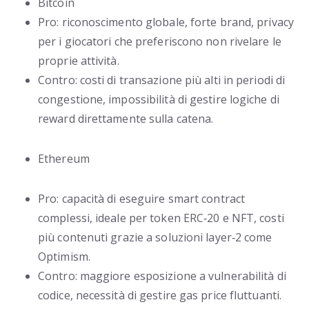
Bitcoin
Pro: riconoscimento globale, forte brand, privacy
per i giocatori che preferiscono non rivelare le
proprie attività.
Contro: costi di transazione più alti in periodi di
congestione, impossibilità di gestire logiche di
reward direttamente sulla catena.
Ethereum
Pro: capacità di eseguire smart contract
complessi, ideale per token ERC‑20 e NFT, costi
più contenuti grazie a soluzioni layer‑2 come
Optimism.
Contro: maggiore esposizione a vulnerabilità di
codice, necessità di gestire gas price fluttuanti.