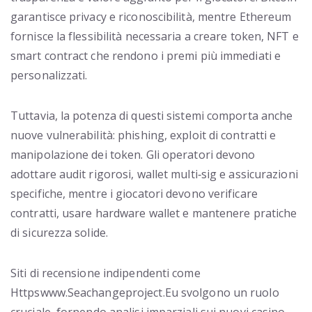
garantisce privacy e riconoscibilità, mentre Ethereum
fornisce la flessibilità necessaria a creare token, NFT e
smart contract che rendono i premi più immediati e
personalizzati.
Tuttavia, la potenza di questi sistemi comporta anche
nuove vulnerabilità: phishing, exploit di contratti e
manipolazione dei token. Gli operatori devono
adottare audit rigorosi, wallet multi‑sig e assicurazioni
specifiche, mentre i giocatori devono verificare
contratti, usare hardware wallet e mantenere pratiche
di sicurezza solide.
Siti di recensione indipendenti come
Httpswww.Seachangeproject.Eu svolgono un ruolo